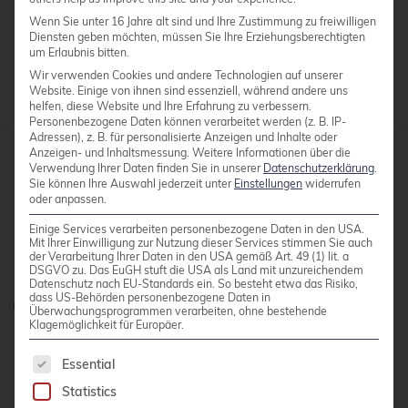
download on the
project page
.
Wenn Sie unter 16 Jahre alt sind und Ihre Zustimmung zu freiwilligen
Diensten geben möchten, müssen Sie Ihre Erziehungsberechtigten
um Erlaubnis bitten.
Wir verwenden Cookies und andere Technologien auf unserer
Website. Einige von ihnen sind essenziell, während andere uns
helfen, diese Website und Ihre Erfahrung zu verbessern.
Personenbezogene Daten können verarbeitet werden (z. B. IP-
Adressen), z. B. für personalisierte Anzeigen und Inhalte oder
Anzeigen- und Inhaltsmessung.
Weitere Informationen über die
Verwendung Ihrer Daten finden Sie in unserer
Datenschutzerklärung
.
credativ GmbH
Sie können Ihre Auswahl jederzeit unter
Einstellungen
widerrufen
oder anpassen.
Hennes-Weisweiler-Allee 23
41179 Mönchengladbach
Einige Services verarbeiten personenbezogene Daten in den USA.
Mit Ihrer Einwilligung zur Nutzung dieser Services stimmen Sie auch
Meet us
der Verarbeitung Ihrer Daten in den USA gemäß Art. 49 (1) lit. a
DSGVO zu. Das EuGH stuft die USA als Land mit unzureichendem
Datenschutz nach EU-Standards ein. So besteht etwa das Risiko,
dass US-Behörden personenbezogene Daten in
Do you have any questions?
Überwachungsprogrammen verarbeiten, ohne bestehende
Klagemöglichkeit für Europäer.
0800 credati(v)
The following is a list of service groups for whic
Essential
+49 2161 9174200
Statistics
Write e-mail