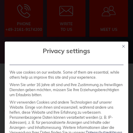
PHONE
WRITE
+49-2161-9174200
TO US
MEET US
Mit die
Privacy settings
We use cookies on our website. Some of them are essential, while
others help us improve this site and your experience.
Wenn Sie unter 16 Jahre alt sind und Ihre Zustimmung zu freiwilligen
®
The credativ
Diensten geben möchten, müssen Sie Ihre Erziehungsberechtigten
um Erlaubnis bitten.
Open Source Support Center
Wir verwenden Cookies und andere Technologien auf unserer
Website. Einige von ihnen sind essenziell, während andere uns
helfen, diese Website und Ihre Erfahrung zu verbessern.
Personenbezogene Daten können verarbeitet werden (z. B. IP-
Our answers to the most frequently asked
Adressen), z. B. für personalisierte Anzeigen und Inhalte oder
questions:
Anzeigen- und Inhaltsmessung.
Weitere Informationen über die
Verwendung Ihrer Daten finden Sie in unserer
Datenschutzerklärung
.