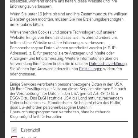
essenziell, während andere uns helfen, diese Website und Ihre
OpenVPN ist Freie Software und auf
Erfahrung zu verbessern.
der
Projektseite
zum Download verfügbar.
Wenn Sie unter 16 Jahre alt sind und Ihre Zustimmung zu freiwilligen
Diensten geben möchten, müssen Sie Ihre Erziehungsberechtigten
um Erlaubnis bitten.
Wir verwenden Cookies und andere Technologien auf unserer
Website. Einige von ihnen sind essenziell, während andere uns
helfen, diese Website und Ihre Erfahrung zu verbessern.
Personenbezogene Daten können verarbeitet werden (z. B. IP-
Adressen), z. B. für personalisierte Anzeigen und Inhalte oder
Anzeigen- und Inhaltsmessung.
Weitere Informationen über die
Verwendung Ihrer Daten finden Sie in unserer
Datenschutzerklärung
.
credativ GmbH
Sie können Ihre Auswahl jederzeit unter
Einstellungen
widerrufen
oder anpassen.
Hennes-Weisweiler-Allee 23
Einige Services verarbeiten personenbezogene Daten in den USA.
41179 Mönchengladbach
Mit Ihrer Einwilligung zur Nutzung dieser Services stimmen Sie auch
der Verarbeitung Ihrer Daten in den USA gemäß Art. 49 (1) lit. a
Meet us
DSGVO zu. Das EuGH stuft die USA als Land mit unzureichendem
Datenschutz nach EU-Standards ein. So besteht etwa das Risiko,
dass US-Behörden personenbezogene Daten in
Haben Sie Fragen?
Überwachungsprogrammen verarbeiten, ohne bestehende
Klagemöglichkeit für Europäer.
0800 credati(v)
Es folgt eine Liste der Service-Gruppen, für die 
Essenziell
+49 2161 9174200