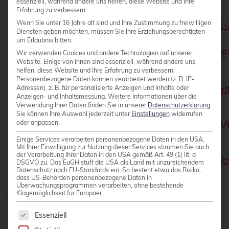
essenziell, während andere uns helfen, diese Website und Ihre
https://security-
Erfahrung zu verbessern.
Wenn Sie unter 16 Jahre alt sind und Ihre Zustimmung zu freiwilligen
Debian
tracker.debian.org/tracker/CVE
Diensten geben möchten, müssen Sie Ihre Erziehungsberechtigten
1966
um Erlaubnis bitten.
https://ubuntu.com/security/CV
Wir verwenden Cookies und andere Technologien auf unserer
Ubuntu
Website. Einige von ihnen sind essenziell, während andere uns
1966
helfen, diese Website und Ihre Erfahrung zu verbessern.
Personenbezogene Daten können verarbeitet werden (z. B. IP-
Red
https://access.redhat.com/securi
Adressen), z. B. für personalisierte Anzeigen und Inhalte oder
Hat/CentOS/Rocky
Anzeigen- und Inhaltsmessung.
Weitere Informationen über die
2022-1966
Verwendung Ihrer Daten finden Sie in unserer
Datenschutzerklärung
.
Linux/AlmaLinux
Sie können Ihre Auswahl jederzeit unter
Einstellungen
widerrufen
oder anpassen.
https://security.archlinux.org/C
Arch Linux
1966
Einige Services verarbeiten personenbezogene Daten in den USA.
Mit Ihrer Einwilligung zur Nutzung dieser Services stimmen Sie auch
SLES/OpenSUSE
der Verarbeitung Ihrer Daten in den USA gemäß Art. 49 (1) lit. a
https://www.suse.com/security/
DSGVO zu. Das EuGH stuft die USA als Land mit unzureichendem
(OpenSUSE 15.x =
Datenschutz nach EU-Standards ein. So besteht etwa das Risiko,
2022-1966.html
dass US-Behörden personenbezogene Daten in
SLES 15 SPx)
Überwachungsprogrammen verarbeiten, ohne bestehende
Klagemöglichkeit für Europäer.
Es folgt eine Liste der Service-Gruppen, für die 
Kategorien:
Aktuelles
Essenziell
Tags:
CVE
Kernel
Sicherheitslücke