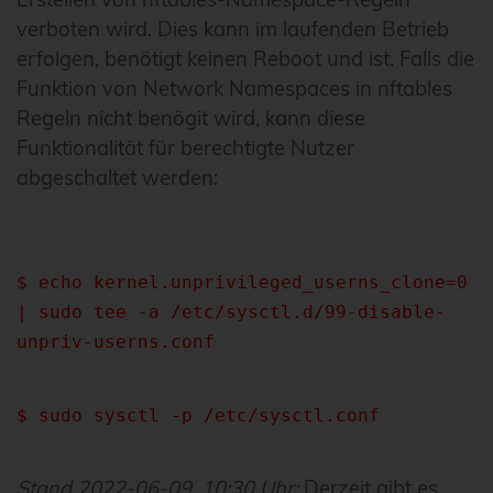
verboten wird. Dies kann im laufenden Betrieb
erfolgen, benötigt keinen Reboot und ist. Falls die
Funktion von Network Namespaces in nftables
Regeln nicht benögit wird, kann diese
Funktionalität für berechtigte Nutzer
abgeschaltet werden:
$ echo kernel.unprivileged_userns_clone=0
| sudo tee -a /etc/sysctl.d/99-disable-
unpriv-userns.conf
$ sudo sysctl -p /etc/sysctl.conf
Stand 2022-06-09, 10:30 Uhr:
Derzeit gibt es