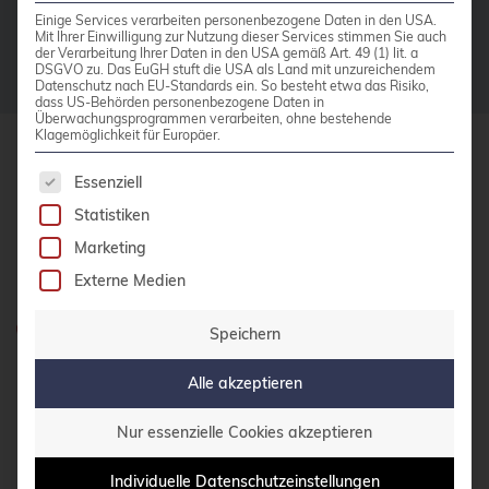
Einige Services verarbeiten personenbezogene Daten in den USA.
bhyve
Mit Ihrer Einwilligung zur Nutzung dieser Services stimmen Sie auch
der Verarbeitung Ihrer Daten in den USA gemäß Art. 49 (1) lit. a
DSGVO zu. Das EuGH stuft die USA als Land mit unzureichendem
bitnami
Datenschutz nach EU-Standards ein. So besteht etwa das Risiko,
dass US-Behörden personenbezogene Daten in
BSD
Überwachungsprogrammen verarbeiten, ohne bestehende
Klagemöglichkeit für Europäer.
BSP
Es folgt eine Liste der Service-Gruppen, für die 
credativ GmbH
Essenziell
Bug Squashing Party
Hennes-Weisweiler-Allee 23
Statistiken
Buildah
41179 Mönchengladbach
Marketing
bullseye
Meet us
Externe Medien
busan
Haben Sie Fragen?
Speichern
buster
0800 credati(v)
Alle akzeptieren
cadence
+49 2161 9174200
Call for papers
Nur essenzielle Cookies akzeptieren
E-Mail schreiben
Cassandra
Individuelle Datenschutzeinstellungen