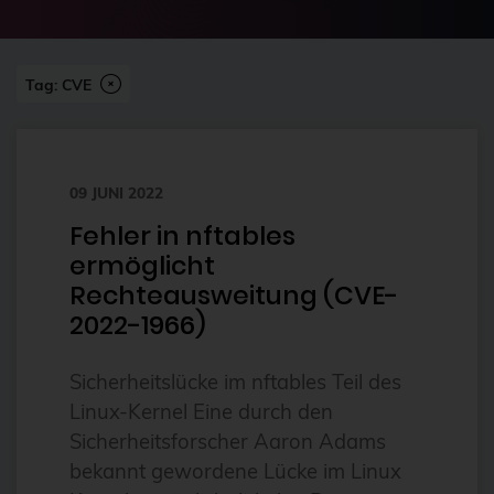
2024-07
2FA
Abonnement
Tag: CVE
ai
Aktuelles
09 JUNI 2022
Alpin
Fehler in nftables
Alternativen
ermöglicht
Amazon FSx
Rechteausweitung (CVE-
anleitung
2022-1966)
Ansible
Sicherheitslücke im nftables Teil des
Ansible Community Proxmox
Linux-Kernel Eine durch den
Ansible-Modul
Sicherheitsforscher Aaron Adams
bekannt gewordene Lücke im Linux
AnsibleFest