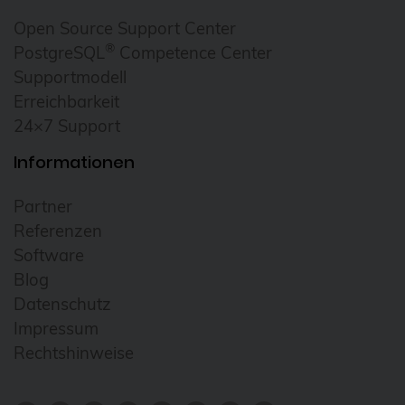
Cloudübergreifendes Management
Open Source Support Center
®
PostgreSQL
Competence Center
Cluster
Supportmodell
CNCF
Erreichbarkeit
Community
24×7 Support
Config Management Camp
Informationen
Configmap
Partner
Container
Referenzen
ContainerConf
Software
Blog
corosync
Datenschutz
credativ
Impressum
Cryptomator
Rechtshinweise
CVE