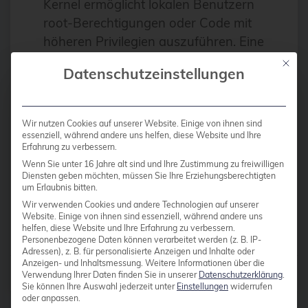
Kernel ermöglicht lokalen Benutzern
Antivirus
root-Berechtigungen oder Code mit
Apache
höheren Privilegien auszuführen. Eine
detaillierte Fehleranalyse sowie ein
Apache Guacamole
Mit die
Datenschutzeinstellungen
Proof of Concept Exploit ist auf der
apachekafka®
OSS-Security Mailingliste zu finden. In
API-Integration
der Common Vulnerabilities and
Wir nutzen Cookies auf unserer Website. Einige von ihnen sind
Exposures Datenbank wird dieser
AppArmor
essenziell, während andere uns helfen, diese Website und Ihre
Erfahrung zu verbessern.
Fehler unter […]
arm
Wenn Sie unter 16 Jahre alt sind und Ihre Zustimmung zu freiwilligen
Diensten geben möchten, müssen Sie Ihre Erziehungsberechtigten
Automatisierung
um Erlaubnis bitten.
Weiterlesen
Wir verwenden Cookies und andere Technologien auf unserer
Automatisierung
Website. Einige von ihnen sind essenziell, während andere uns
helfen, diese Website und Ihre Erfahrung zu verbessern.
AWS
Personenbezogene Daten können verarbeitet werden (z. B. IP-
Adressen), z. B. für personalisierte Anzeigen und Inhalte oder
Azure
Anzeigen- und Inhaltsmessung.
Weitere Informationen über die
Beiträge von
Martin Zobel-Helas
Verwendung Ihrer Daten finden Sie in unserer
Datenschutzerklärung
.
backup
Sie können Ihre Auswahl jederzeit unter
Einstellungen
widerrufen
oder anpassen.
Benchmarks