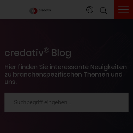
To
credativ® Inside
®
Veranstaltungen
credativ
Blog
PostgreSQL®
Hier finden Sie interessante Neuigkeiten
zu branchenspezifischen Themen und
uns.
HowTos
Aktuelles
2024