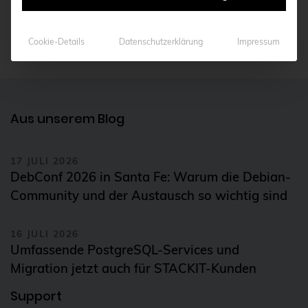
CentOS
KONTAKT AUFNEHMEN
Ceph
Cookie-Details
Datenschutzerklärung
Impressum
CERN
certmonger
CGI
Aus unserem Blog
CI/CD-Integration
ClamAV
17 JULI 2026
DebConf 2026 in Santa Fe: Warum die Debian-
Cloud
Community und der Austausch so wichtig sind
Cloud-Infrastruktur
Cloud-Optimierung
16 JULI 2026
Umfassende PostgreSQL-Services und
Cloud-Speicherlösungen
Migration jetzt auch für STACKIT-Kunden
CloudNative
Support
CloudNativeCon