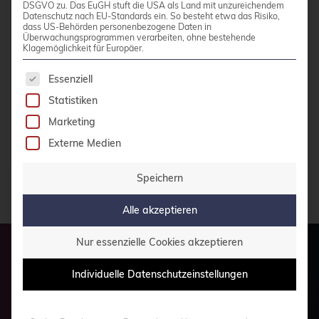
DSGVO zu. Das EuGH stuft die USA als Land mit unzureichendem
Professionelles Monitoring
Datenschutz nach EU-Standards ein. So besteht etwa das Risiko,
dass US-Behörden personenbezogene Daten in
Überwachungsprogrammen verarbeiten, ohne bestehende
Update-Services
Klagemöglichkeit für Europäer.
Softwaremanagement
Es folgt eine Liste der Service-Gruppen, für die 
Essenziell
Lösungen
Statistiken
Paketierung
Marketing
Integration
Schulungen
Externe Medien
Speichern
Alle akzeptieren
Nur essenzielle Cookies akzeptieren
Individuelle Datenschutzeinstellungen
Haben wir Ihr Interesse
geweckt?