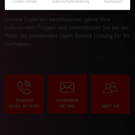
Cookie-Details
Datenschutzerklärung
Impressum
Unsere Experten beantworten gerne Ihre
individuellen Fragen und unterstützen Sie bei der
Wahl der passenden Open Source Lösung für Ihr
Vorhaben.
TELEFON
SCHREIBEN
02161-9174200
SIE UNS
MEET US