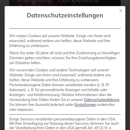
PostgreSQL
Competence
Center
Mit die
Datenschutzeinstellungen
Wir nutzen Cookies auf unserer Website. Einige von ihnen sind
essenziell, während andere uns helfen, diese Website und Ihre
Support
Erfahrung zu verbessern.
Wenn Sie unter 16 Jahre alt sind und Ihre Zustimmung zu freiwilligen
Diensten geben möchten, müssen Sie Ihre Erziehungsberechtigten
Services
um Erlaubnis bitten.
Wir verwenden Cookies und andere Technologien auf unserer
Website. Einige von ihnen sind essenziell, während andere uns
helfen, diese Website und Ihre Erfahrung zu verbessern.
Beratung
Personenbezogene Daten können verarbeitet werden (z. B. IP-
Adressen), z. B. für personalisierte Anzeigen und Inhalte oder
Infrastruktur
Anzeigen- und Inhaltsmessung.
Weitere Informationen über die
Verwendung Ihrer Daten finden Sie in unserer
Datenschutzerklärung
.
Sie können Ihre Auswahl jederzeit unter
Einstellungen
widerrufen
Betrieb
oder anpassen.
Migration
Einige Services verarbeiten personenbezogene Daten in den USA.
Mit Ihrer Einwilligung zur Nutzung dieser Services stimmen Sie auch
Wie können wir Ihnen bei der Migration helfen?
der Verarbeitung Ihrer Daten in den USA gemäß Art. 49 (1) lit. a