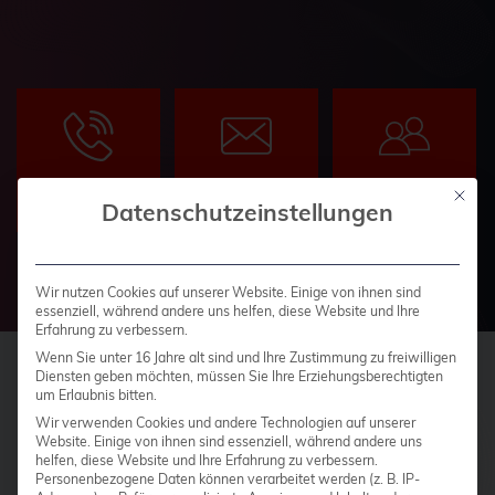
TELEFON
SCHREIBEN
Mit die
02161-9174200
SIE UNS
MEET US
Datenschutzeinstellungen
Wir nutzen Cookies auf unserer Website. Einige von ihnen sind
essenziell, während andere uns helfen, diese Website und Ihre
Erfahrung zu verbessern.
Wenn Sie unter 16 Jahre alt sind und Ihre Zustimmung zu freiwilligen
Diensten geben möchten, müssen Sie Ihre Erziehungsberechtigten
um Erlaubnis bitten.
®
Wir verwenden Cookies und andere Technologien auf unserer
Das credativ
Website. Einige von ihnen sind essenziell, während andere uns
Open Source Support Center
helfen, diese Website und Ihre Erfahrung zu verbessern.
Personenbezogene Daten können verarbeitet werden (z. B. IP-