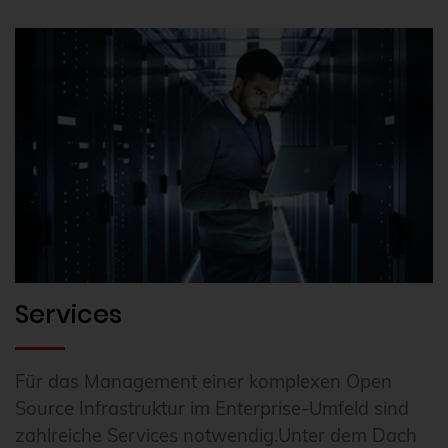
Services
Für das Management einer komplexen Open
Source Infrastruktur im Enterprise-Umfeld sind
zahlreiche Services notwendig.Unter dem Dach