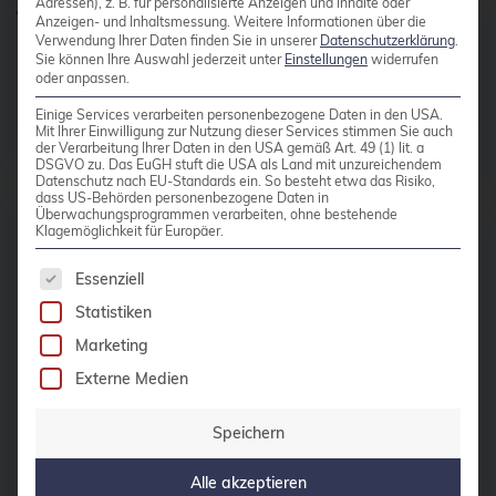
Adressen), z. B. für personalisierte Anzeigen und Inhalte oder
Anzeigen- und Inhaltsmessung.
Weitere Informationen über die
Verwendung Ihrer Daten finden Sie in unserer
Datenschutzerklärung
.
Unsere Antworten auf die häufigsten Fragen:
Sie können Ihre Auswahl jederzeit unter
Einstellungen
widerrufen
oder anpassen.
Einige Services verarbeiten personenbezogene Daten in den USA.
Mit Ihrer Einwilligung zur Nutzung dieser Services stimmen Sie auch
der Verarbeitung Ihrer Daten in den USA gemäß Art. 49 (1) lit. a
DSGVO zu. Das EuGH stuft die USA als Land mit unzureichendem
Datenschutz nach EU-Standards ein. So besteht etwa das Risiko,
Was bietet mir das Open Source
dass US-Behörden personenbezogene Daten in
Support Center?
Überwachungsprogrammen verarbeiten, ohne bestehende
Klagemöglichkeit für Europäer.
Es folgt eine Liste der Service-Gruppen, für die 
Essenziell
Statistiken
Warum sind Sie die Richtigen für
Marketing
meinen Open Source Support?
Externe Medien
Speichern
Wie funktioniert Ihr Support-
Modell?
Alle akzeptieren