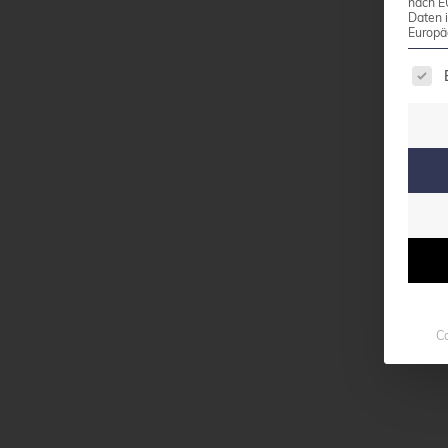
nach E
Daten 
Europä
Es f
Co