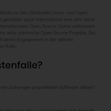
gehören zu den führenden Linux- und Open
d genießen auch international eine sehr hohe
internationalen Open Source Szene verbunden
r aktiv zahlreiche Open Source Projekte. Bei
lt deren Engagement in der aktiven
e Rolle.
tenfalle?
rer bisherigen proprietären Software diktiert
tuation nur allzu gut und haben sich deshalb