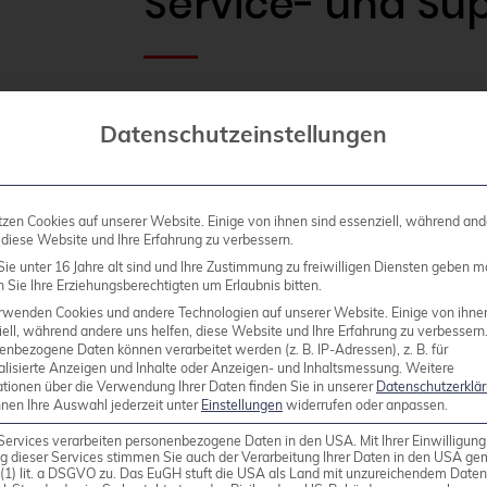
Service- und Su
Unsere Service- und Supportverträge 
und nicht die irgendwelcher Investor
Datenschutzeinstellungen
Wir weichen ganz bewusst extrem vo
tzen Cookies auf unserer Website. Einige von ihnen sind essenziell, während and
zahlreicher internationaler Softwareh
 diese Website und Ihre Erfahrung zu verbessern.
fairen Supportangebote eine solide u
ie unter 16 Jahre alt sind und Ihre Zustimmung zu freiwilligen Diensten geben m
Sie Ihre Erziehungsberechtigten um Erlaubnis bitten.
und erfolgreiche Zusammenarbeit mit
rwenden Cookies und andere Technologien auf unserer Website. Einige von ihne
Kunden ist.
ell, während andere uns helfen, diese Website und Ihre Erfahrung zu verbessern
Wichtig ist uns dabei auch ein Model
enbezogene Daten können verarbeitet werden (z. B. IP-Adressen), z. B. für
alisierte Anzeigen und Inhalte oder Anzeigen- und Inhaltsmessung.
Weitere
Faktoren wie z.B. der Anzahl der Us
ationen über die Verwendung Ihrer Daten finden Sie in unserer
Datenschutzerklä
nnen Ihre Auswahl jederzeit unter
Einstellungen
widerrufen oder anpassen.
und Server oder ähnlichen limitierend
Services verarbeiten personenbezogene Daten in den USA. Mit Ihrer Einwilligung
g dieser Services stimmen Sie auch der Verarbeitung Ihrer Daten in den USA g
9 (1) lit. a DSGVO zu. Das EuGH stuft die USA als Land mit unzureichendem Date
Unsere Verträge sind transparent und