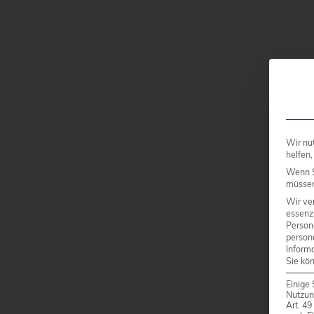
Wir nu
helfen,
Wenn S
müssen 
Wir ve
essenzi
Person
person
Inform
Sie kö
Einige 
Nutzun
Art. 4