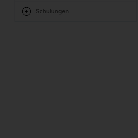
Skalierbarkeit & Kosten
Schulungen
Sicherheit
Ad-hoc-Support
Long-Term-Support
PostgreSQL® Enterprise Support - Das
Datenbank-Supportpaket für Ihr Unternehmen