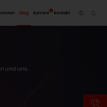
1
erenzen
blog
karriere
kontakt
n und uns.