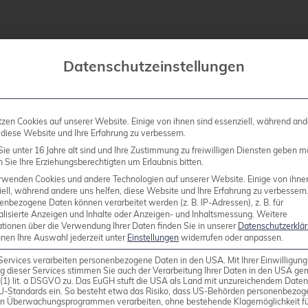
licht Rechteausweitung (CVE-202
Datenschutzeinstellungen
nux-Kernel Eine durch den Sicherheitsforscher Aaron
-Berechtigungen oder Code mit höheren Privilegien au
tzen Cookies auf unserer Website. Einige von ihnen sind essenziell, während and
 diese Website und Ihre Erfahrung zu verbessern.
Exploit ist auf der OSS-Security Mailingliste zu find
ie unter 16 Jahre alt sind und Ihre Zustimmung zu freiwilligen Diensten geben m
unter […]
Sie Ihre Erziehungsberechtigten um Erlaubnis bitten.
rwenden Cookies und andere Technologien auf unserer Website. Einige von ihne
ell, während andere uns helfen, diese Website und Ihre Erfahrung zu verbessern
enbezogene Daten können verarbeitet werden (z. B. IP-Adressen), z. B. für
alisierte Anzeigen und Inhalte oder Anzeigen- und Inhaltsmessung.
Weitere
ationen über die Verwendung Ihrer Daten finden Sie in unserer
Datenschutzerklä
nnen Ihre Auswahl jederzeit unter
Einstellungen
widerrufen oder anpassen.
Services verarbeiten personenbezogene Daten in den USA. Mit Ihrer Einwilligung
g dieser Services stimmen Sie auch der Verarbeitung Ihrer Daten in den USA g
9 (1) lit. a DSGVO zu. Das EuGH stuft die USA als Land mit unzureichendem Date
U-Standards ein. So besteht etwa das Risiko, dass US-Behörden personenbezog
in Überwachungsprogrammen verarbeiten, ohne bestehende Klagemöglichkeit fü