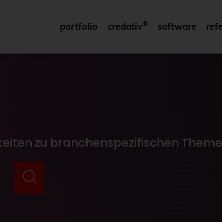
®
portfolio
credativ
software
ref
gkeiten zu branchenspezifischen Theme