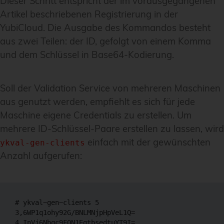
Dieser Schritt entspricht der im vorausgegangenen
Artikel beschriebenen Registrierung in der
YubiCloud. Die Ausgabe des Kommandos besteht
aus zwei Teilen: der ID, gefolgt von einem Komma
und dem Schlüssel in Base64-Kodierung.
Soll der Validation Service von mehreren Maschinen
aus genutzt werden, empfiehlt es sich für jede
Maschine eigene Credentials zu erstellen. Um
mehrere ID-Schlüssel-Paare erstellen zu lassen, wird
einfach mit der gewünschten
ykval-gen-clients
Anzahl aufgerufen:
# ykval−gen−clients 5

3,6WP1q1ohy92G/BNLMNjpHpVeL1Q=

4,InVj6Nbqc9FQN1EgtbsedtuYT9I=
