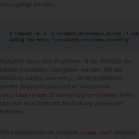
hinzugefügt werden:
$ ldapadd -W -x -D cn=admin,dc=example,dc=org -f yubi
adding new entry "cn=yubikey,cn=schema,cn=config"
Natürlich muss dem Argument
der RootDN der
-D
lokalen Installation übergeben werden. Mit der
Meldung
adding new entry…
ist die Installation
bereits abgeschlossen und im Verzeichnis
sollte
/etc/ldap/slapd.d/cn=config/cn=schema/
sich nun eine Datei mit der Endung
yubikey.ldif
befinden.
Wird stattdessen die veraltete
-Methode
slapd.conf