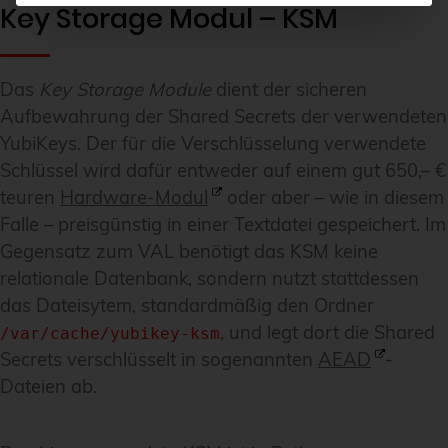
Key Storage Modul – KSM
Das
Key Storage Module
dient der sicheren
Aufbewahrung der Shared Secrets der verwendeten
YubiKeys. Der für die Verschlüsselung verwendete
Schlüssel wird dafür entweder auf einem gut 650,– €
teuren
Hardware-Modul
oder aber – wie in diesem
Falle – preisgünstig in einer Textdatei gespeichert. Im
Gegensatz zum VAL benötigt das KSM keine
relationale Datenbank, sondern nutzt stattdessen
das Dateisytem, standardmäßig den Ordner
, und legt dort die Shared
/var/cache/yubikey-ksm
Secrets verschlüsselt in sogenannten
AEAD
-
Dateien ab.