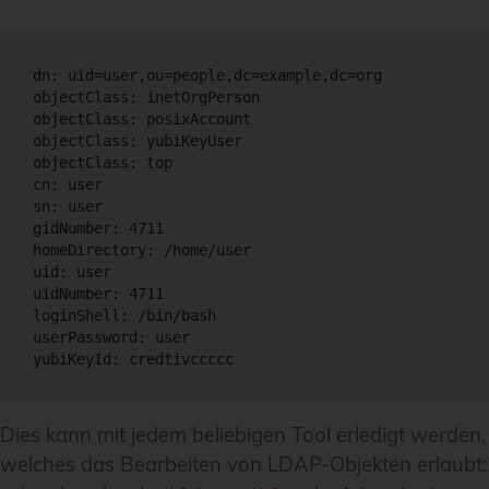
dn: uid=user,ou=people,dc=example,dc=org

objectClass: inetOrgPerson

objectClass: posixAccount

objectClass: yubiKeyUser

objectClass: top

cn: user

sn: user

gidNumber: 4711

homeDirectory: /home/user

uid: user

uidNumber: 4711

loginShell: /bin/bash

userPassword: user

yubiKeyId: credtivccccc
Dies kann mit jedem beliebigen Tool erledigt werden,
welches das Bearbeiten von LDAP-Objekten erlaubt: