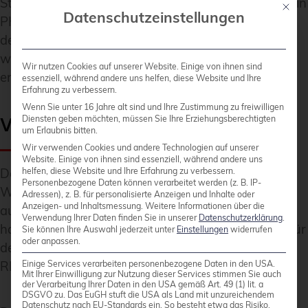
Storage Modul,
YK-KSM
, basiert. Das YK-KSM ist in
Mit die
Datenschutzeinstellungen
PHP5 implementiert und als veraltet anzusehen,
denn es benötigt Funktionen und Bibliotheken,
welche in aktuellen PHP-Versionen nicht mehr
Wir nutzen Cookies auf unserer Website. Einige von ihnen sind
enthalten bzw. verfügbar sind.
essenziell, während andere uns helfen, diese Website und Ihre
Erfahrung zu verbessern.
Wenn Sie unter 16 Jahre alt sind und Ihre Zustimmung zu freiwilligen
Validation Server – VAL
Diensten geben möchten, müssen Sie Ihre Erziehungsberechtigten
um Erlaubnis bitten.
Wir verwenden Cookies und andere Technologien auf unserer
Website. Einige von ihnen sind essenziell, während andere uns
Der
Validation Server
implementiert die Yubico
helfen, diese Website und Ihre Erfahrung zu verbessern.
Personenbezogene Daten können verarbeitet werden (z. B. IP-
WSAPI zur Validierung von Yubico OTP, welche
Adressen), z. B. für personalisierte Anzeigen und Inhalte oder
Anzeigen- und Inhaltsmessung.
Weitere Informationen über die
auch in der YubiCloud zum Einsatz kommt. Es
Verwendung Ihrer Daten finden Sie in unserer
Datenschutzerklärung
.
handelt sich dabei um eine PHP-Anwendung, die für
Sie können Ihre Auswahl jederzeit unter
Einstellungen
widerrufen
oder anpassen.
den Betrieb neben dem Apache Webserver ein
®
RDBMS wie PostgreSQL
oder MySQL benötigt.
Einige Services verarbeiten personenbezogene Daten in den USA.
Mit Ihrer Einwilligung zur Nutzung dieser Services stimmen Sie auch
der Verarbeitung Ihrer Daten in den USA gemäß Art. 49 (1) lit. a
DSGVO zu. Das EuGH stuft die USA als Land mit unzureichendem
Datenschutz nach EU-Standards ein. So besteht etwa das Risiko,