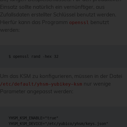
Einsatz sollte natürlich ein vernünftiger, aus
Zufallsdaten erstellter Schlüssel benutzt werden.
Hierfür kann das Programm
benutzt
openssl
werden:
$ openssl rand -hex 32
Um das KSM zu konfigurieren, müssen in der Datei
nur wenige
/etc/default/yhsm−yubikey−ksm
Parameter angepasst werden:
YHSM_KSM_ENABLE="true"

YHSM_KSM_DEVICE="/etc/yubico/yhsm/keys.json"
