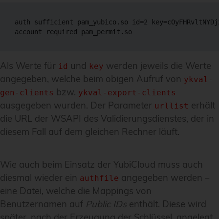
auth sufficient pam_yubico.so id=2 key=cOyFHRvltNYDj
account required pam_permit.so
Als Werte für
und
werden jeweils die Werte
id
key
angegeben, welche beim obigen Aufruf von
ykval-
bzw.
gen-clients
ykval-export-clients
ausgegeben wurden. Der Parameter
erhält
urllist
die URL der WSAPI des Validierungsdienstes, der in
diesem Fall auf dem gleichen Rechner läuft.
Wie auch beim Einsatz der YubiCloud muss auch
diesmal wieder ein
angegeben werden –
authfile
eine Datei, welche die Mappings von
Benutzernamen auf
Public IDs
enthält. Diese wird
später, nach der Erzeugung der Schlüssel, angelegt.