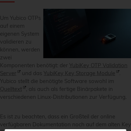
Um Yubico OTPs
auf einem
eigenen System
validieren zu
können, werden
zwei
Komponenten benötigt: der
YubiKey OTP Validation
Server
und das
YubiKey Key Storage Module
.
Yubico stellt die benötigte Software sowohl im
Quelltext
, als auch als fertige Binärpakete in
verschiedenen Linux-Distributionen zur Verfügung.
Es ist zu beachten, dass ein Großteil der online
verfügbaren Dokumentation noch auf dem alten Key