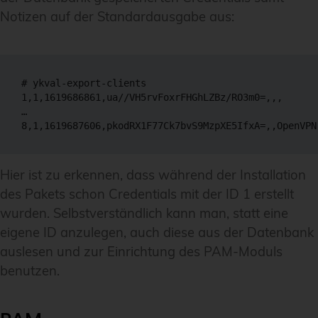
Notizen auf der Standardausgabe aus:
# ykval-export-clients

1,1,1619686861,ua//VH5rvFoxrFHGhLZBz/RO3m0=,,,

…

8,1,1619687606,pkodRX1F77Ck7bvS9MzpXE5IfxA=,,OpenVPN
Hier ist zu erkennen, dass während der Installation
des Pakets schon Credentials mit der ID 1 erstellt
wurden. Selbstverständlich kann man, statt eine
eigene ID anzulegen, auch diese aus der Datenbank
auslesen und zur Einrichtung des PAM-Moduls
benutzen.