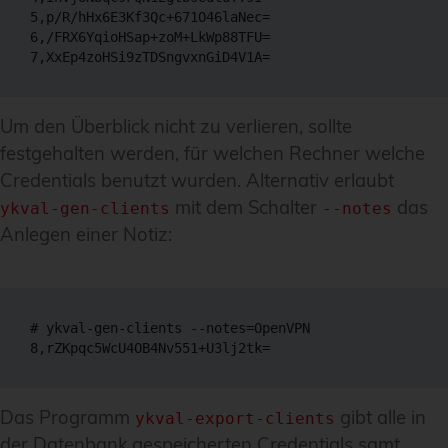
5,p/R/hHx6E3Kf3Qc+671O46laNec=

6,/FRX6YqioHSap+zoM+LkWp88TFU=

7,XxEp4zoHSi9zTDSngvxnGiD4V1A=
Um den Überblick nicht zu verlieren, sollte
festgehalten werden, für welchen Rechner welche
Credentials benutzt wurden. Alternativ erlaubt
mit dem Schalter
das
ykval-gen-clients
--notes
Anlegen einer Notiz:
# ykval-gen-clients --notes=OpenVPN

8,rZKpqc5WcU4OB4Nv551+U3lj2tk=
Das Programm
gibt alle in
ykval-export-clients
der Datenbank gespeicherten Credentials samt