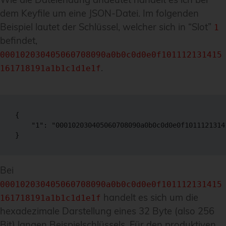
dem Keyfile um eine JSON-Datei. Im folgenden
Beispiel lautet der Schlüssel, welcher sich in “Slot”
1
befindet,
000102030405060708090a0b0c0d0e0f101112131415
.
161718191a1b1c1d1e1f
{

    "1": "000102030405060708090a0b0c0d0e0f1011121314
}
Bei
000102030405060708090a0b0c0d0e0f101112131415
handelt es sich um die
161718191a1b1c1d1e1f
hexadezimale Darstellung eines 32 Byte (also 256
Bit) langen Beispielschlüssels. Für den produktiven