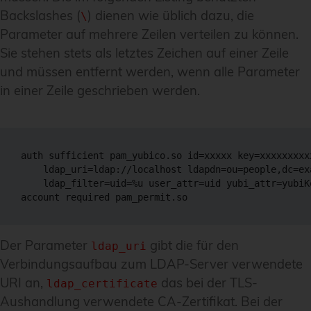
Backslashes (
) dienen wie üblich dazu, die
\
Parameter auf mehrere Zeilen verteilen zu können.
Sie stehen stets als letztes Zeichen auf einer Zeile
und müssen entfernt werden, wenn alle Parameter
in einer Zeile geschrieben werden.
auth sufficient pam_yubico.so id=xxxxx key=xxxxxxxxx
    ldap_uri=ldap://localhost ldapdn=ou=people,dc=ex
    ldap_filter=uid=%u user_attr=uid yubi_attr=yubiKe
account required pam_permit.so
Der Parameter
gibt die für den
ldap_uri
Verbindungsaufbau zum LDAP-Server verwendete
URI an,
das bei der TLS-
ldap_certificate
Aushandlung verwendete CA-Zertifikat. Bei der