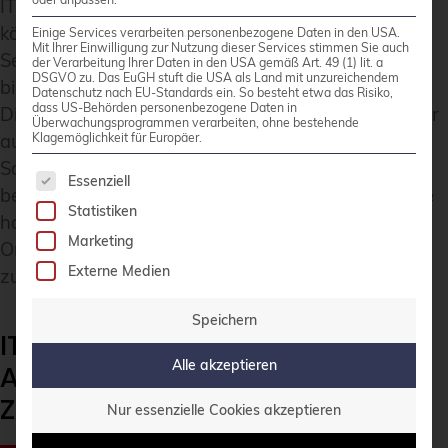
IT-Infrastruktur verwalten können. Auf Wunsch
können Unternehmen so je nach Bedarf neue
Einige Services verarbeiten personenbezogene Daten in den USA.
Mit Ihrer Einwilligung zur Nutzung dieser Services stimmen Sie auch
Services oder weitere Kapazitäten zu ihrem
der Verarbeitung Ihrer Daten in den USA gemäß Art. 49 (1) lit. a
DSGVO zu. Das EuGH stuft die USA als Land mit unzureichendem
bisherigen Portfolio hinzubuchen oder abbestellen.
Datenschutz nach EU-Standards ein. So besteht etwa das Risiko,
dass US-Behörden personenbezogene Daten in
Dieses Verfahren ist deutlich günstiger und weniger
Überwachungsprogrammen verarbeiten, ohne bestehende
aufwendig, als die entsprechende Hard- und
Klagemöglichkeit für Europäer.
Software dafür intern bereitzustellen
Es folgt eine Liste der Service-Gruppen, für die 
Essenziell
beziehungsweise in Betrieb zu nehmen. Gerade die
Statistiken
hohe Skalierbarkeit ist ein wichtiger Punkt, warum
Marketing
Organisationen auf Managed Platforms
Externe Medien
zurückgreifen.
Speichern
IT-Infrastruktur:
Alle akzeptieren
Automatisierung und
Zuverlässigkeit im Fokus
Nur essenzielle Cookies akzeptieren