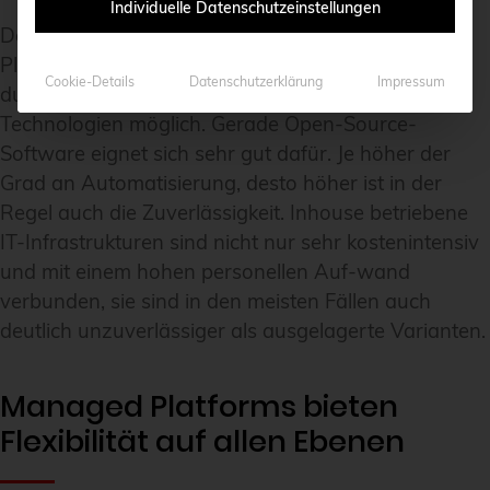
Individuelle Datenschutzeinstellungen
Der hohe Automatisierungsgrad, der Managed
Platforms auf allen Ebenen auszeichnet, ist nur
Cookie-Details
Datenschutzerklärung
Impressum
durch den Einsatz standardisierter Prozesse und
Technologien möglich. Gerade Open-Source-
Software eignet sich sehr gut dafür. Je höher der
Grad an Automatisierung, desto höher ist in der
Regel auch die Zuverlässigkeit. Inhouse betriebene
IT-Infrastrukturen sind nicht nur sehr kostenintensiv
und mit einem hohen personellen Auf-wand
verbunden, sie sind in den meisten Fällen auch
deutlich unzuverlässiger als ausgelagerte Varianten.
Managed Platforms bieten
Flexibilität auf allen Ebenen