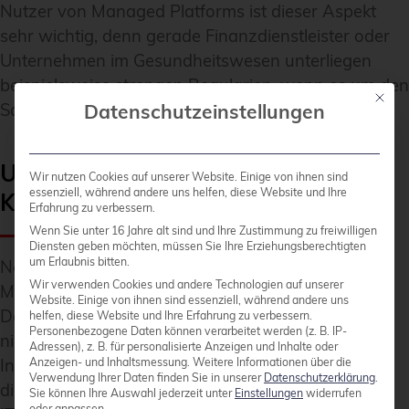
Nutzer von Managed Platforms ist dieser Aspekt
sehr wichtig, denn gerade Finanzdienstleister oder
Unternehmen im Gesundheitswesen unterliegen
beispielsweise strengen Regularien, wenn es um den
Mit die
Schutz der Kundendaten geht.
Datenschutzeinstellungen
Unternehmen behalten
Wir nutzen Cookies auf unserer Website. Einige von ihnen sind
Kontrolle über den Data Layer
essenziell, während andere uns helfen, diese Website und Ihre
Erfahrung zu verbessern.
Wenn Sie unter 16 Jahre alt sind und Ihre Zustimmung zu freiwilligen
Diensten geben möchten, müssen Sie Ihre Erziehungsberechtigten
um Erlaubnis bitten.
Neben der Hoheit über die internen Daten liegt bei
Wir verwenden Cookies und andere Technologien auf unserer
Managed Platforms auch die Kontrolle über den
Website. Einige von ihnen sind essenziell, während andere uns
Data Layer zu jeder Zeit beim Unternehmen und
helfen, diese Website und Ihre Erfahrung zu verbessern.
Personenbezogene Daten können verarbeitet werden (z. B. IP-
nicht beim Anbieter der Dienstleistung. Das User
Adressen), z. B. für personalisierte Anzeigen und Inhalte oder
Interface der Managed Platform stellt dabei quasi
Anzeigen- und Inhaltsmessung.
Weitere Informationen über die
Verwendung Ihrer Daten finden Sie in unserer
Datenschutzerklärung
.
die Verwaltungsebene dar, über die die Nutzer ihre
Sie können Ihre Auswahl jederzeit unter
Einstellungen
widerrufen
oder anpassen.