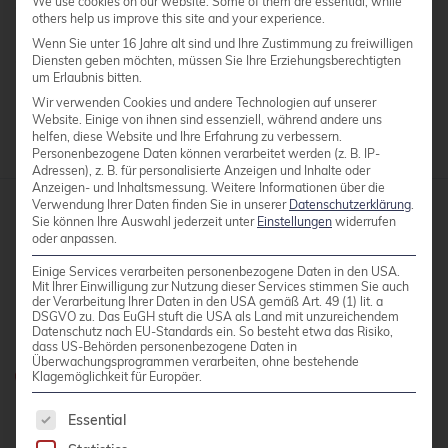
We use cookies on our website. Some of them are essential, while
generally used in conjunction with Corosync or
others help us improve this site and your experience.
Heartbeat. Corosync organizes the
Wenn Sie unter 16 Jahre alt sind und Ihre Zustimmung zu freiwilligen
communication between the cluster nodes.
Diensten geben möchten, müssen Sie Ihre Erziehungsberechtigten
um Erlaubnis bitten.
Wir verwenden Cookies und andere Technologien auf unserer
Website. Einige von ihnen sind essenziell, während andere uns
helfen, diese Website und Ihre Erfahrung zu verbessern.
Personenbezogene Daten können verarbeitet werden (z. B. IP-
Adressen), z. B. für personalisierte Anzeigen und Inhalte oder
Anzeigen- und Inhaltsmessung.
Weitere Informationen über die
Verwendung Ihrer Daten finden Sie in unserer
Datenschutzerklärung
.
Sie können Ihre Auswahl jederzeit unter
Einstellungen
widerrufen
credativ GmbH
oder anpassen.
Hennes-Weisweiler-Allee 23
Einige Services verarbeiten personenbezogene Daten in den USA.
Mit Ihrer Einwilligung zur Nutzung dieser Services stimmen Sie auch
41179 Mönchengladbach
der Verarbeitung Ihrer Daten in den USA gemäß Art. 49 (1) lit. a
DSGVO zu. Das EuGH stuft die USA als Land mit unzureichendem
Meet us
Datenschutz nach EU-Standards ein. So besteht etwa das Risiko,
dass US-Behörden personenbezogene Daten in
Überwachungsprogrammen verarbeiten, ohne bestehende
Do you have any questions?
Klagemöglichkeit für Europäer.
0800 credati(v)
The following is a list of service groups for whic
Essential