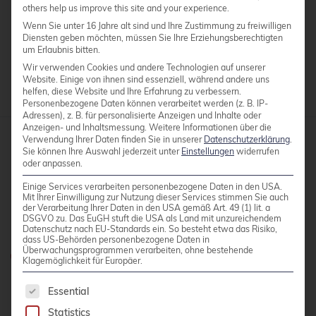
others help us improve this site and your experience.
it looks exactly like accessing a local storage
Wenn Sie unter 16 Jahre alt sind und Ihre Zustimmung zu freiwilligen
system.
Diensten geben möchten, müssen Sie Ihre Erziehungsberechtigten
um Erlaubnis bitten.
Wir verwenden Cookies und andere Technologien auf unserer
Website. Einige von ihnen sind essenziell, während andere uns
helfen, diese Website und Ihre Erfahrung zu verbessern.
Personenbezogene Daten können verarbeitet werden (z. B. IP-
Adressen), z. B. für personalisierte Anzeigen und Inhalte oder
Anzeigen- und Inhaltsmessung.
Weitere Informationen über die
Verwendung Ihrer Daten finden Sie in unserer
Datenschutzerklärung
.
Sie können Ihre Auswahl jederzeit unter
Einstellungen
widerrufen
credativ GmbH
oder anpassen.
Hennes-Weisweiler-Allee 23
Einige Services verarbeiten personenbezogene Daten in den USA.
41179 Mönchengladbach
Mit Ihrer Einwilligung zur Nutzung dieser Services stimmen Sie auch
der Verarbeitung Ihrer Daten in den USA gemäß Art. 49 (1) lit. a
Meet us
DSGVO zu. Das EuGH stuft die USA als Land mit unzureichendem
Datenschutz nach EU-Standards ein. So besteht etwa das Risiko,
dass US-Behörden personenbezogene Daten in
Überwachungsprogrammen verarbeiten, ohne bestehende
Do you have any questions?
Klagemöglichkeit für Europäer.
0800 credati(v)
The following is a list of service groups for whic
Essential
+49 2161 9174200
Statistics