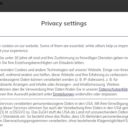
e
Privacy settings
cookies on our website. Some of them are essential, while others help us impro
d your experience.
ie unter 16 Jahre alt sind und Ihre Zustimmung zu freiwilligen Diensten geben m
Sie Ihre Erziehungsberechtigten um Erlaubnis bitten.
rwenden Cookies und andere Technologien auf unserer Website. Einige von ihne
 Apache is one of the world’s most commonly used we
ell, während andere uns helfen, diese Website und Ihre Erfahrung zu verbessern
uspices of the Apache Software Foundation. Its modul
enbezogene Daten können verarbeitet werden (z. B. IP-Adressen), z. B. für
alisierte Anzeigen und Inhalte oder Anzeigen- und Inhaltsmessung.
Weitere
eate websites, which can be achieved via SSI (server si
ationen über die Verwendung Ihrer Daten finden Sie in unserer
Datenschutzerklä
script languages is ensured either by the integratio
nnen Ihre Auswahl jederzeit unter
Einstellungen
widerrufen oder anpassen.
of different operating systems, including Unix, Linux
Services verarbeiten personenbezogene Daten in den USA. Mit Ihrer Einwilligung
g dieser Services stimmen Sie auch der Verarbeitung Ihrer Daten in den USA g
9 (1) lit. a DSGVO zu. Das EuGH stuft die USA als Land mit unzureichendem Date
U-Standards ein. So besteht etwa das Risiko, dass US-Behörden personenbezog
in Überwachungsprogrammen verarbeiten, ohne bestehende Klagemöglichkeit fü
page
.
er.