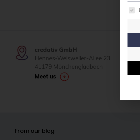
The 
credativ GmbH
Hennes-Weisweiler-Allee 23
41179 Mönchengladbach
Meet us
From our blog