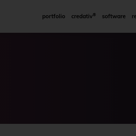
®
portfolio
credativ
software
r