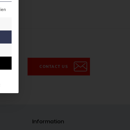
t can be given. The first service group is essential a
ien
CONTACT US
t
Information