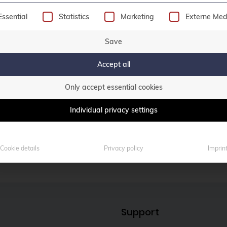
following is a list of service groups for which consen
Essential
Statistics
Marketing
Externe Med
Save
Accept all
Do you have any questions?
Only accept essential cookies
0800 credati(v)
Individual privacy settings
+49 2161 9174200
Write e-mail
Cookie details
Privacy policy
Imprin
Support