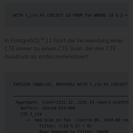
WITH t_cte AS (SELECT id FROM foo WHERE id % 2 = 0
®
In PostgreSQL
11 führt die Verwendung einer
CTE immer zu einem CTE Scan, der den CTE
Ausdruck als erstes materialisiert:
EXPLAIN (ANALYZE, BUFFERS) WITH t_cte AS (SELECT i
                                                  
──────────────────────────────────────────────────
 Aggregate  (cost=2231.12..2231.14 rows=1 width=8)
   Buffers: shared hit=488

   CTE t_cte

     ->  Seq Scan on foo  (cost=0.00..1943.00 rows
           Filter: ((id % 2) = 0)

           Rows Removed by Filter: 50000
