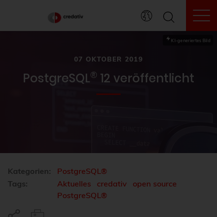
To
KI-generiertes Bild
07 OKTOBER 2019
®
PostgreSQL
12 veröffentlicht
Kategorien:
PostgreSQL®
Tags:
Aktuelles
credativ
open source
PostgreSQL®