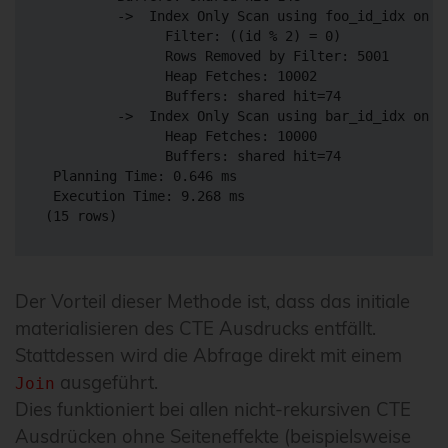
         ->  Index Only Scan using foo_id_idx on f
               Filter: ((id % 2) = 0)

               Rows Removed by Filter: 5001

               Heap Fetches: 10002

               Buffers: shared hit=74

         ->  Index Only Scan using bar_id_idx on b
               Heap Fetches: 10000

               Buffers: shared hit=74

 Planning Time: 0.646 ms

 Execution Time: 9.268 ms

Der Vorteil dieser Methode ist, dass das initiale
materialisieren des CTE Ausdrucks entfällt.
Stattdessen wird die Abfrage direkt mit einem
ausgeführt.
Join
Dies funktioniert bei allen nicht-rekursiven CTE
Ausdrücken ohne Seiteneffekte (beispielsweise