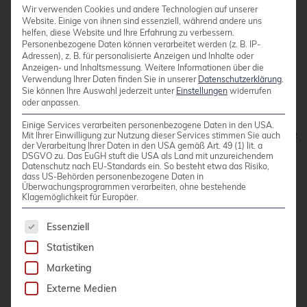
Spaltenwerten entfallen kann. Folgendes
Wir verwenden Cookies und andere Technologien auf unserer
einfaches Beispiel anhand einer Preistabelle mit
Website. Einige von ihnen sind essenziell, während andere uns
helfen, diese Website und Ihre Erfahrung zu verbessern.
Netto und Bruttopreisen illustriert die neue
Personenbezogene Daten können verarbeitet werden (z. B. IP-
Adressen), z. B. für personalisierte Anzeigen und Inhalte oder
Funktionalität:
Anzeigen- und Inhaltsmessung.
Weitere Informationen über die
Verwendung Ihrer Daten finden Sie in unserer
Datenschutzerklärung
.
Sie können Ihre Auswahl jederzeit unter
Einstellungen
widerrufen
oder anpassen.
CREATE TABLE preise(netto numeric,

Einige Services verarbeiten personenbezogene Daten in den USA.
Mit Ihrer Einwilligung zur Nutzung dieser Services stimmen Sie auch
                    brutto numeric GENERATED ALWAYS
der Verarbeitung Ihrer Daten in den USA gemäß Art. 49 (1) lit. a
DSGVO zu. Das EuGH stuft die USA als Land mit unzureichendem
INSERT INTO preise VALUES(17.30);

Datenschutz nach EU-Standards ein. So besteht etwa das Risiko,
dass US-Behörden personenbezogene Daten in
INSERT INTO preise VALUES(225);

Überwachungsprogrammen verarbeiten, ohne bestehende
INSERT INTO preise VALUES(247);

Klagemöglichkeit für Europäer.
INSERT INTO preise VALUES(19.15);

Es folgt eine Liste der Service-Gruppen, für die 
Essenziell
SELECT * FROM preise;

 netto │ brutto

Statistiken
───────┼─────────

Marketing
 17.30 │ 20.5870

   225 │  267.75

Externe Medien
   247 │  293.93
