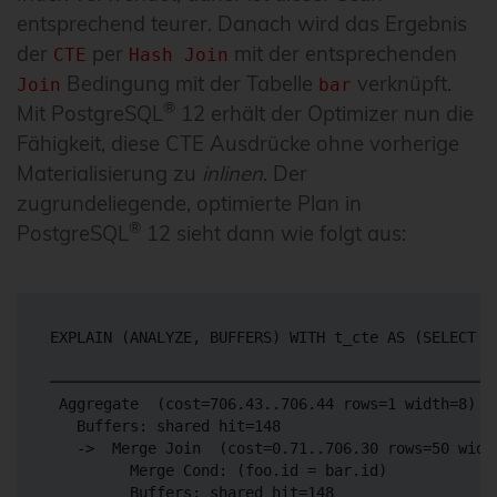
entsprechend teurer. Danach wird das Ergebnis
der
per
mit der entsprechenden
CTE
Hash Join
Bedingung mit der Tabelle
verknüpft.
Join
bar
®
Mit PostgreSQL
12 erhält der Optimizer nun die
Fähigkeit, diese CTE Ausdrücke ohne vorherige
Materialisierung zu
inlinen
. Der
zugrundeliegende, optimierte Plan in
®
PostgreSQL
12 sieht dann wie folgt aus:
EXPLAIN (ANALYZE, BUFFERS) WITH t_cte AS (SELECT i
                                                  
──────────────────────────────────────────────────
 Aggregate  (cost=706.43..706.44 rows=1 width=8) (
   Buffers: shared hit=148

   ->  Merge Join  (cost=0.71..706.30 rows=50 widt
         Merge Cond: (foo.id = bar.id)

         Buffers: shared hit=148
