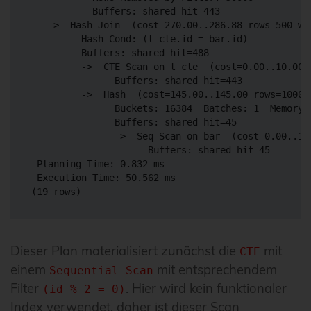
           Buffers: shared hit=443

   ->  Hash Join  (cost=270.00..286.88 rows=500 wi
         Hash Cond: (t_cte.id = bar.id)

         Buffers: shared hit=488

         ->  CTE Scan on t_cte  (cost=0.00..10.00 
               Buffers: shared hit=443

         ->  Hash  (cost=145.00..145.00 rows=10000
               Buckets: 16384  Batches: 1  Memory U
               Buffers: shared hit=45

               ->  Seq Scan on bar  (cost=0.00..14
                     Buffers: shared hit=45

 Planning Time: 0.832 ms

 Execution Time: 50.562 ms

Dieser Plan materialisiert zunächst die
mit
CTE
einem
mit entsprechendem
Sequential Scan
Filter
. Hier wird kein funktionaler
(id % 2 = 0)
Index verwendet, daher ist dieser Scan