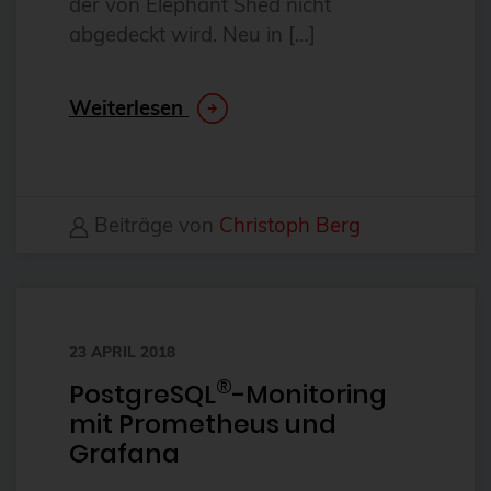
der von Elephant Shed nicht
CentOS
abgedeckt wird. Neu in […]
Ceph
CERN
Weiterlesen
certmonger
CGI
CI/CD-Integration
Beiträge von
Christoph Berg
ClamAV
Cloud
Cloud-Infrastruktur
23 APRIL 2018
Cloud-Optimierung
®
PostgreSQL
-Monitoring
Cloud-Speicherlösungen
mit Prometheus und
CloudNative
Grafana
CloudNativeCon