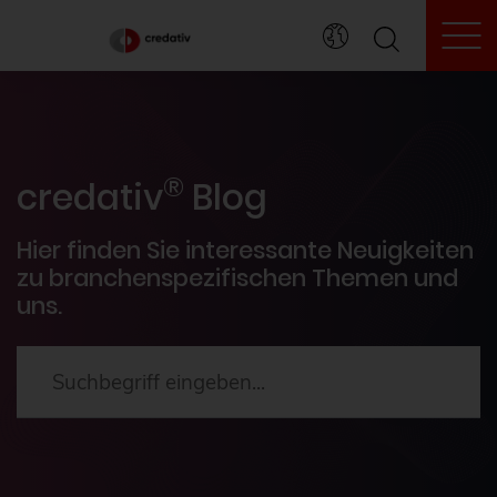
To
credativ® Inside
®
Veranstaltungen
credativ
Blog
PostgreSQL®
Hier finden Sie interessante Neuigkeiten
zu branchenspezifischen Themen und
uns.
HowTos
Aktuelles
2024