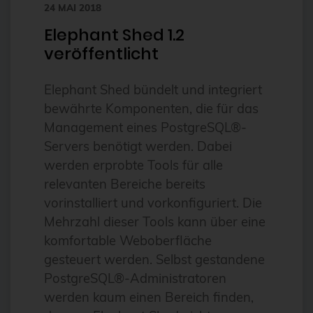
24 MAI 2018
bhyve
Elephant Shed 1.2
bitnami
veröffentlicht
BSD
Elephant Shed bündelt und integriert
BSP
bewährte Komponenten, die für das
Bug Squashing Party
Management eines PostgreSQL®-
Servers benötigt werden. Dabei
Buildah
werden erprobte Tools für alle
bullseye
relevanten Bereiche bereits
busan
vorinstalliert und vorkonfiguriert. Die
Mehrzahl dieser Tools kann über eine
buster
komfortable Weboberfläche
cadence
gesteuert werden. Selbst gestandene
Call for papers
PostgreSQL®-Administratoren
Cassandra
werden kaum einen Bereich finden,