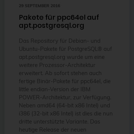
29 SEPTEMBER 2016
FDW
Pakete für ppc64el auf
Fedora
apt.postgresql.org
Firewall
Das Repository für Debian- und
Flux
Ubuntu-Pakete für PostgreSQL® auf
Foreman
apt.postgresql.org wurde um eine
FOSDEM
weitere Prozessor-Architektur
erweitert. Ab sofort stehen auch
FOSSAsia
fertige Binär-Pakete für ppc64el, die
FreeBSD
little endian-Version der IBM
freeipa
POWER-Architektur, zur Verfügung.
Neben amd64 (64-bit x86 Intel) und
FreeRADIUS
i386 (32-bit x86 Intel) ist dies die nun
Freie Software
dritte unterstützte Variante. Das
FrOSCon
heutige Release der neuen