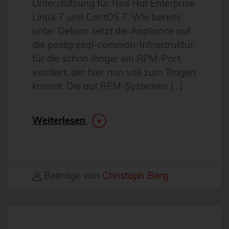
Unterstützung für Red Hat Enterprise
Antivirus
Linux 7 und CentOS 7. Wie bereits
Apache
unter Debian setzt die Appliance auf
die postgresql-common-Infrastruktur,
Apache Guacamole
für die schon länger ein RPM-Port
apachekafka®
existiert, der hier nun voll zum Tragen
API-Integration
kommt. Die auf RPM-Systemen […]
AppArmor
arm
Weiterlesen
Automatisierung
Automatisierung
AWS
Beiträge von
Christoph Berg
Azure
backup
Benchmarks