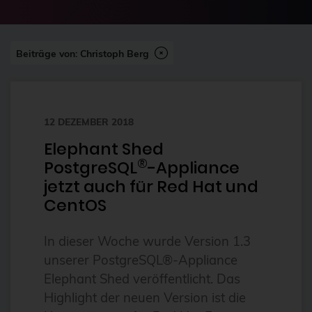
2024-07
2FA
Abonnement
Beiträge von: Christoph Berg
ai
Aktuelles
12 DEZEMBER 2018
Alpin
Elephant Shed
Alternativen
®
PostgreSQL
-Appliance
Amazon FSx
jetzt auch für Red Hat und
anleitung
CentOS
Ansible
In dieser Woche wurde Version 1.3
Ansible Community Proxmox
unserer PostgreSQL®-Appliance
Ansible-Modul
Elephant Shed veröffentlicht. Das
Highlight der neuen Version ist die
AnsibleFest