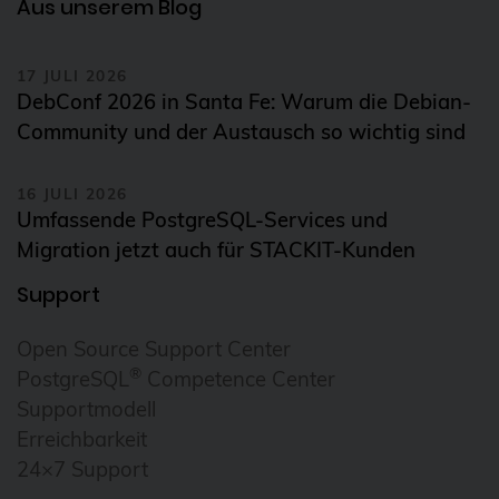
Aus unserem Blog
Infrastrukturtests
17 JULI 2026
Instaclustr
DebConf 2026 in Santa Fe: Warum die Debian-
Integration
Community und der Austausch so wichtig sind
Internationalisation
16 JULI 2026
Internationalization
Umfassende PostgreSQL-Services und
iSCSI
Migration jetzt auch für STACKIT-Kunden
iso 27001
Support
iso 9001
Open Source Support Center
IT-Infrastruktur
®
PostgreSQL
Competence Center
Jitsi
Supportmodell
k8s
Erreichbarkeit
24×7 Support
Kafka