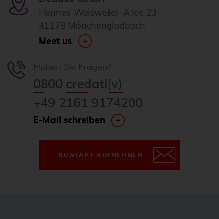
Hennes-Weisweiler-Allee 23
Homeoffice
41179 Mönchengladbach
howto
Meet us
HowTo: Proxmox-Cluster mit Ansible
erstellen
Haben Sie Fragen?
Hyper-V
0800 credati(v)
i18n
+49 2161 9174200
Icinga
E-Mail schreiben
Icinga2
ICU
KONTAKT AUFNEHMEN
ICU4X
Informix
Infrastructure as Code (IaC)
Infrastrukturautomatisierung