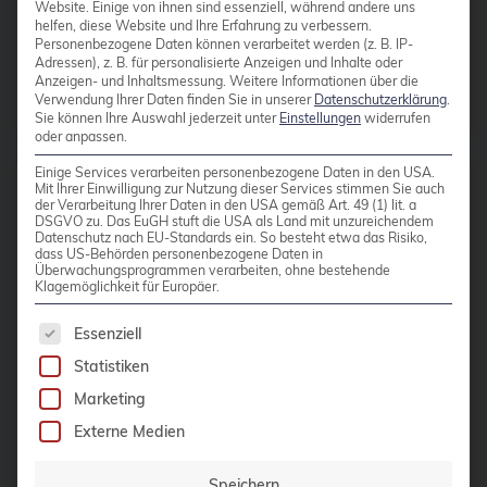
Daemonset
Website. Einige von ihnen sind essenziell, während andere uns
helfen, diese Website und Ihre Erfahrung zu verbessern.
Daten-Tiering
Personenbezogene Daten können verarbeitet werden (z. B. IP-
Adressen), z. B. für personalisierte Anzeigen und Inhalte oder
Datenrettung
Anzeigen- und Inhaltsmessung.
Weitere Informationen über die
Beiträge von
Christoph Berg
Verwendung Ihrer Daten finden Sie in unserer
Datenschutzerklärung
.
Sie können Ihre Auswahl jederzeit unter
Einstellungen
widerrufen
Datenschutz
oder anpassen.
DebConf
Einige Services verarbeiten personenbezogene Daten in den USA.
Mit Ihrer Einwilligung zur Nutzung dieser Services stimmen Sie auch
debconf24
der Verarbeitung Ihrer Daten in den USA gemäß Art. 49 (1) lit. a
DSGVO zu. Das EuGH stuft die USA als Land mit unzureichendem
25 JANUAR 2018
debezium
Datenschutz nach EU-Standards ein. So besteht etwa das Risiko,
dass US-Behörden personenbezogene Daten in
Debian-Pakete für
Überwachungsprogrammen verarbeiten, ohne bestehende
Debian
Klagemöglichkeit für Europäer.
pgAdmin 4
debian 11
Es folgt eine Liste der Service-Gruppen, für die 
Essenziell
debian 13
Das Herzstück unserer PostgreSQL®-
Statistiken
Appliance „Elephant Shed“ ist das
debian release
Marketing
Datenbank-Administrationstool
DecompileD
Externe Medien
pgAdmin 4. Für die Appliance stand
Deployment
das Tool bisher in der Version 1.5 zur
Speichern