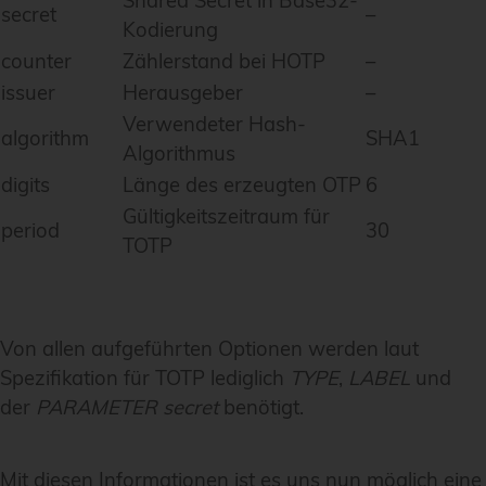
Shared Secret in Base32-
secret
–
Kodierung
counter
Zählerstand bei HOTP
–
issuer
Herausgeber
–
Verwendeter Hash-
algorithm
SHA1
Algorithmus
digits
Länge des erzeugten OTP
6
Gültigkeitszeitraum für
period
30
TOTP
Von allen aufgeführten Optionen werden laut
Spezifikation für TOTP lediglich
TYPE
,
LABEL
und
der
PARAMETER
secret
benötigt.
Mit diesen Informationen ist es uns nun möglich eine