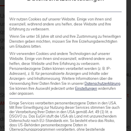
Um die soeben erzeugte URI in einen QR-Code
Wir nutzen Cookies auf unserer Website. Einige von ihnen sind
umzuwandeln, bietet sich das Kommandozeilentool
essenziell, während andere uns helfen, diese Website und Ihre
Erfahrung zu verbessern.
qrencode
an. Die Codes können in eine Bilddatei
Wenn Sie unter 16 Jahre alt sind und Ihre Zustimmung zu freiwilligen
geschrieben oder aber auch direkt als
ASCII-Art
Diensten geben möchten, müssen Sie Ihre Erziehungsberechtigten
auf der Kommandozeile angezeigt werden:
um Erlaubnis bitten.
Wir verwenden Cookies und andere Technologien auf unserer
Website. Einige von ihnen sind essenziell, während andere uns
helfen, diese Website und Ihre Erfahrung zu verbessern.
Personenbezogene Daten können verarbeitet werden (z. B. IP-
Adressen), z. B. für personalisierte Anzeigen und Inhalte oder
$ qrencode -t ANSI 'otpauth://totp/OpenVPN?secret=4L
Anzeigen- und Inhaltsmessung.
Weitere Informationen über die
Verwendung Ihrer Daten finden Sie in unserer
Datenschutzerklärung
.
Sie können Ihre Auswahl jederzeit unter
Einstellungen
widerrufen
oder anpassen.
Streng genommen wird hier durch das Argument
-t
ANSI-Art erzeugt, da bei der Ausgabe
ANSI
Einige Services verarbeiten personenbezogene Daten in den USA.
Mit Ihrer Einwilligung zur Nutzung dieser Services stimmen Sie auch
sogenannte
Rahmenzeichen
verwendet werden,
der Verarbeitung Ihrer Daten in den USA gemäß Art. 49 (1) lit. a
DSGVO zu. Das EuGH stuft die USA als Land mit unzureichendem
die im originalen ASCII-Zeichensatz nicht
Datenschutz nach EU-Standards ein. So besteht etwa das Risiko,
dass US-Behörden personenbezogene Daten in
vorkommen. Obwohl mittels
eine Ausgabe
-t ASCII
Überwachungsprogrammen verarbeiten, ohne bestehende