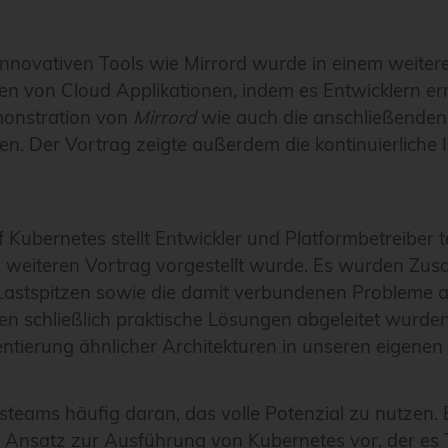
ativen Tools wie Mirrord wurde in einem weiteren Vo
n von Cloud Applikationen, indem es Entwicklern erm
monstration von
Mirrord
wie auch die anschließenden 
n. Der Vortrag zeigte außerdem die kontinuierliche
ubernetes stellt Entwickler und Platformbetreiber t
nem weiteren Vortrag vorgestellt wurde. Es wurden 
stspitzen sowie die damit verbundenen Probleme a
n schließlich praktische Lösungen abgeleitet wurde
ntierung ähnlicher Architekturen in unseren eigenen 
teams häufig daran, das volle Potenzial zu nutzen. E
n Ansatz zur Ausführung von Kubernetes vor, der es