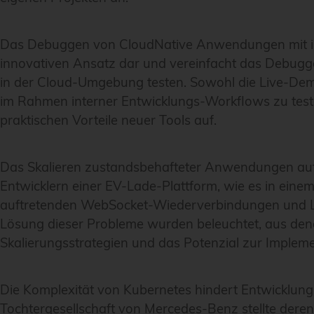
Das Debuggen von CloudNative Anwendungen mit innov
innovativen Ansatz dar und vereinfacht das Debugge
in der Cloud-Umgebung testen. Sowohl die Live-De
im Rahmen interner Entwicklungs-Workflows zu teste
praktischen Vorteile neuer Tools auf.
Das Skalieren zustandsbehafteter Anwendungen auf K
Entwicklern einer EV-Lade-Plattform, wie es in ei
auftretenden WebSocket-Wiederverbindungen und La
Lösung dieser Probleme wurden beleuchtet, aus dene
Skalierungsstrategien und das Potenzial zur Impleme
Die Komplexität von Kubernetes hindert Entwicklungs
Tochtergesellschaft von Mercedes-Benz stellte dere