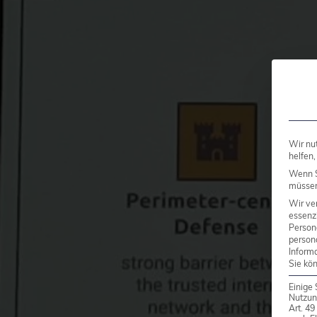
Wir nu
helfen,
Wenn S
müssen 
Wir ve
essenzi
Person
person
Inform
Sie kö
Einige 
Nutzun
Art. 4