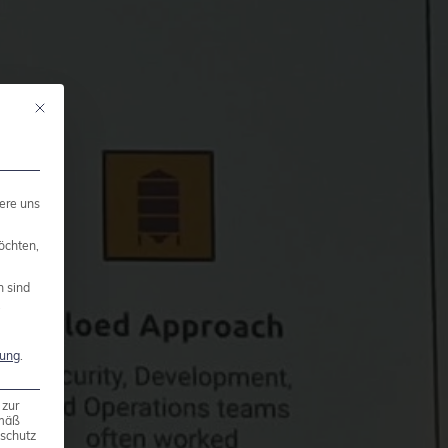
Mit diesem Button wird der Dialog geschlossen. Seine Funktionalität ist ide
ere uns
öchten,
n sind
.
rung
.
 zur
emäß
nschutz