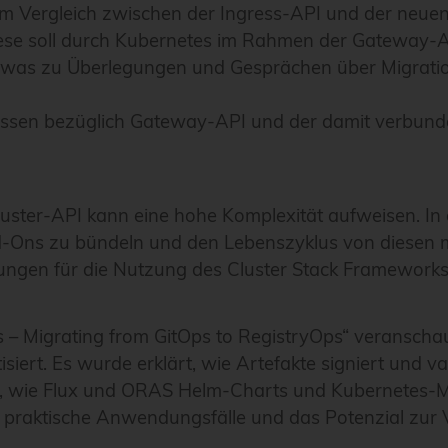
em Vergleich zwischen der Ingress-API und der neue
. Diese soll durch Kubernetes im Rahmen der Gateway-
 was zu Überlegungen und Gesprächen über Migratio
 Wissen bezüglich Gateway-API und der damit verbun
 Cluster-API kann eine hohe Komplexität aufweisen. 
Add-Ons zu bündeln und den Lebenszyklus von diesen m
erungen für die Nutzung des Cluster Stack Framewor
 – Migrating from GitOps to RegistryOps“ veranschau
iert. Es wurde erklärt, wie Artefakte signiert und 
wie Flux und ORAS Helm-Charts und Kubernetes-Mani
r praktische Anwendungsfälle und das Potenzial zur