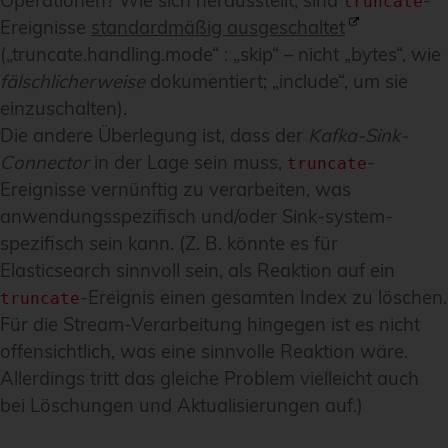
Operationen? Wie sich herausstellt, sind
-
truncate
Ereignisse
standardmäßig ausgeschaltet
(„truncate.handling.mode“ : „skip“ – nicht „bytes“, wie
fälschlicherweise
dokumentiert; „include“, um sie
einzuschalten).
Die andere Überlegung ist, dass der
Kafka-Sink-
Connector
in der Lage sein muss,
-
truncate
Ereignisse vernünftig zu verarbeiten, was
anwendungsspezifisch und/oder Sink-system-
spezifisch sein kann. (Z. B. könnte es für
Elasticsearch sinnvoll sein, als Reaktion auf ein
-Ereignis einen gesamten Index zu löschen.
truncate
Für die Stream-Verarbeitung hingegen ist es nicht
offensichtlich, was eine sinnvolle Reaktion wäre.
Allerdings tritt das gleiche Problem vielleicht auch
bei Löschungen und Aktualisierungen auf.)