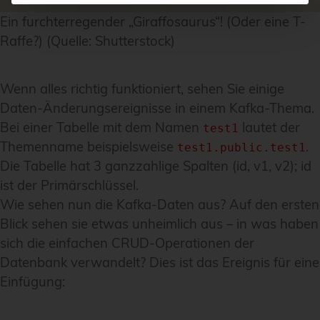
Ein furchterregender „Giraffosaurus“! (Oder eine T-
Raffe?) (Quelle: Shutterstock)
Wenn alles richtig funktioniert, sehen Sie einige
Daten-Änderungsereignisse in einem Kafka-Thema.
Bei einer Tabelle mit dem Namen
lautet der
test1
Themenname beispielsweise
.
test1.public.test1
Die Tabelle hat 3 ganzzahlige Spalten (id, v1, v2); id
ist der Primärschlüssel.
Wie sehen nun die Kafka-Daten aus? Auf den ersten
Blick sehen sie etwas unheimlich aus – in was haben
sich die einfachen CRUD-Operationen der
Datenbank verwandelt? Dies ist das Ereignis für eine
Einfügung: