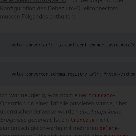
verwalteten Kafka-Dienst
. Änderungen an der
Konfiguration des Debezium-Quellconnectors
müssen Folgendes enthalten:
"value.converter": "io.confluent.connect.avro.AvroCo
"value.converter.schema.registry.url": "http://schem
Ich war neugierig, was nach einer
-
truncate
Operation an einer Tabelle passieren würde, aber
überraschenderweise wurden
überhaupt keine
Ereignisse generiert
. Ist ein
nicht
truncate
semantisch gleichwertig mit mehreren
-
delete