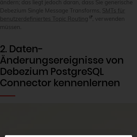
ändern; das liegt jedoch daran, dass Sie generische
Debezium Single Message Transforms,
SMTs für
benutzerdefiniertes Topic Routing
, verwenden
müssen.
2. Daten-
Änderungsereignisse von
Debezium PostgreSQL
Connector kennenlernen