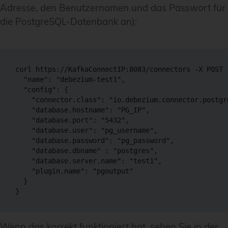
Adresse, den Benutzernamen und das Passwort für
die PostgreSQL-Datenbank an):
curl https://KafkaConnectIP:8083/connectors -X POST 
  "name": "debezium-test1",

  "config": {

    "connector.class": "io.debezium.connector.postgr
    "database.hostname": "PG_IP",

    "database.port": "5432",

    "database.user": "pg_username",

    "database.password": "pg_password",

    "database.dbname" : "postgres",

    "database.server.name": "test1",

    "plugin.name": "pgoutput"

  }

Wenn das korrekt funktioniert hat, sehen Sie in der