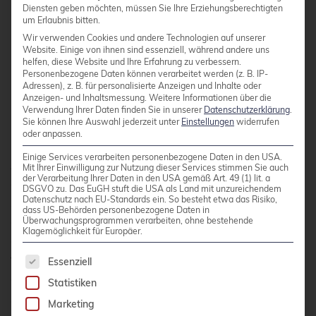
hinzuweisen, als interessierter PostgreSQL
-
Diensten geben möchten, müssen Sie Ihre Erziehungsberechtigten
User, gerade neue Features schon in einer frühen
um Erlaubnis bitten.
Wir verwenden Cookies und andere Technologien auf unserer
Phase ausgiebig zu testen.
Website. Einige von ihnen sind essenziell, während andere uns
helfen, diese Website und Ihre Erfahrung zu verbessern.
Personenbezogene Daten können verarbeitet werden (z. B. IP-
®
Adressen), z. B. für personalisierte Anzeigen und Inhalte oder
PostgreSQL
besitzt natürlich Regressiontests
Anzeigen- und Inhaltsmessung.
Weitere Informationen über die
und auch das Fuzzingtool
SQLsmith
von
Verwendung Ihrer Daten finden Sie in unserer
Datenschutzerklärung
.
Sie können Ihre Auswahl jederzeit unter
Einstellungen
widerrufen
unserem Kollegen Andreas Seltenreich trägt zur
oder anpassen.
Qualitätssicherung bei. Jedoch sind ausgiebige
Einige Services verarbeiten personenbezogene Daten in den USA.
Anwendertests immer sinnvoll und auch im
Mit Ihrer Einwilligung zur Nutzung dieser Services stimmen Sie auch
der Verarbeitung Ihrer Daten in den USA gemäß Art. 49 (1) lit. a
eigenen Interesse der Nutzer. Aals
DSGVO zu. Das EuGH stuft die USA als Land mit unzureichendem
Datenschutz nach EU-Standards ein. So besteht etwa das Risiko,
Softwareentwickler bietet es sich zudem an, die
dass US-Behörden personenbezogene Daten in
eigene Anwendung hin und wieder gegen den
Überwachungsprogrammen verarbeiten, ohne bestehende
Klagemöglichkeit für Europäer.
®
aktuellen Stand der PostgreSQL
-Entwicklung zu
Es folgt eine Liste der Service-Gruppen, für die 
testen. Dies lässt sich natürlich auch gut in die
Essenziell
eigene CI-Toolchain integrieren. So wird
Statistiken
zusätzlich ganz nebenbei der Zeitaufwand, um
Marketing