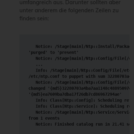
umfangreich aus. Darunter sollten aber
unter anderem die folgenden Zeilen zu
finden sein:
   Notice: /Stage[main]/Ntp::Install/Package
'purged' to 'present'

   Notice: /Stage[main]/Ntp::Config/File[/et
   ...

   Info: /Stage[main]/Ntp::Config/File[/etc/
/etc/ntp.conf to puppet with sum 32280703a4b
   Notice: /Stage[main]/Ntp::Config/File[/et
changed '{md5}32280703a4ba7aa1148c48895097ed0
'{md5}ea7609ba7dba17f26db7cd86967294ae'

   Info: Class[Ntp::Config]: Scheduling refr
   Info: Class[Ntp::Service]: Scheduling ref
   Notice: /Stage[main]/Ntp::Service/Service
from 1 events

   Notice: Finished catalog run in 21.41 sec