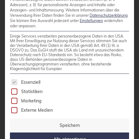
werden. Dazu wird in Puppet über
Adressen), z. B. für personalisierte Anzeigen und Inhalte oder
Anzeigen- und Inhaltsmessung.
Weitere Informationen über die
Configure ->Puppet classes
die
Verwendung Ihrer Daten finden Sie in unserer
Datenschutzerklärung
.
Verwaltung von Puppet-Klassen
Sie können Ihre Auswahl jederzeit unter
Einstellungen
widerrufen
oder anpassen.
aufgerufen, der Import-Button betätigt
und im nachfolgenden Dialog die zu
Einige Services verarbeiten personenbezogene Daten in den USA.
Mit Ihrer Einwilligung zur Nutzung dieser Services stimmen Sie auch
importierenden Module (in diesem Fall ntp
der Verarbeitung Ihrer Daten in den USA gemäß Art. 49 (1) lit. a
DSGVO zu. Das EuGH stuft die USA als Land mit unzureichendem
und stdlib) ausgewählt und bestätigt.
Datenschutz nach EU-Standards ein. So besteht etwa das Risiko,
dass US-Behörden personenbezogene Daten in
Überwachungsprogrammen verarbeiten, ohne bestehende
Klagemöglichkeit für Europäer.
Ein System konfigurieren und Test:
Um
Es folgt eine Liste der Service-Gruppen, für die 
ein System zu konfigurieren, müssen
Essenziell
diesem mindestens Puppet-Klassen
Statistiken
zugewiesen werden Dazu muss der Host
Marketing
unter
Hosts -> All Hosts
rausgesucht und
Externe Medien
über einen Klick auf
Edit
bearbeitet
werden.Im Reiter
Puppet Classes
werden
Speichern
dazu auf der rechten Seite die