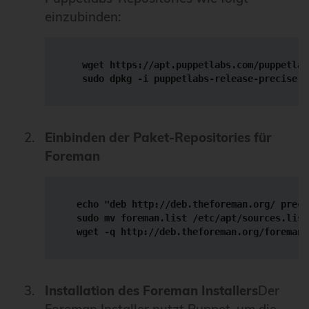
einzubinden:
   wget https://apt.puppetlabs.com/puppetlab
   sudo dpkg -i puppetlabs-release-precise.d
Einbinden der Paket-Repositories für
Foreman
  echo "deb http://deb.theforeman.org/ preci
  sudo mv foreman.list /etc/apt/sources.list.
  wget -q http://deb.theforeman.org/foreman.
Installation des Foreman Installers
Der