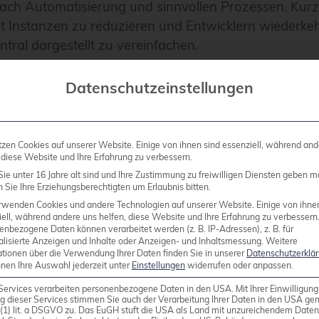
h Automatisierung und sinnvollen Prozessen. Kurz
it Instanzen zu reduzieren und Entwicklern wiederk
al dargestellt zu vereinfachen.
Datenschutzeinstellungen
ollten an diesem Tag auch nicht zu kurz kommen. Hie
lustern oder die Handhabung von Secrets in Verbin
fzufrischen und zu erweitern.
tzen Cookies auf unserer Website. Einige von ihnen sind essenziell, während and
 diese Website und Ihre Erfahrung zu verbessern.
ie unter 16 Jahre alt sind und Ihre Zustimmung zu freiwilligen Diensten geben m
e Arbeit war der Vortrag „Confidential Computing und
Sie Ihre Erziehungsberechtigten um Erlaubnis bitten.
t und Alexander Gerlach von T-Systems. Da auch wir
rwenden Cookies und andere Technologien auf unserer Website. Einige von ihne
 als KRITIS eingestufte Unternehmen betreuen, haben
ell, während andere uns helfen, diese Website und Ihre Erfahrung zu verbessern
enbezogene Daten können verarbeitet werden (z. B. IP-Adressen), z. B. für
eßende Austausch besonders gelohnt.
alisierte Anzeigen und Inhalte oder Anzeigen- und Inhaltsmessung.
Weitere
ationen über die Verwendung Ihrer Daten finden Sie in unserer
Datenschutzerklä
nnen Ihre Auswahl jederzeit unter
Einstellungen
widerrufen oder anpassen.
Services verarbeiten personenbezogene Daten in den USA. Mit Ihrer Einwilligung
g dieser Services stimmen Sie auch der Verarbeitung Ihrer Daten in den USA g
9 (1) lit. a DSGVO zu. Das EuGH stuft die USA als Land mit unzureichendem Date