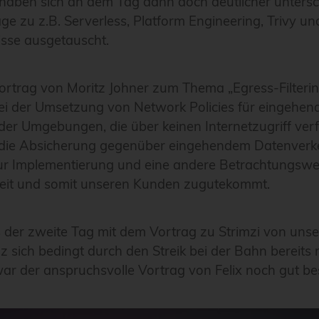
haben sich an dem Tag dann doch deutlicher untersc
e zu z.B. Serverless, Platform Engineering, Trivy u
sse ausgetauscht.
rtrag von Moritz Johner zum Thema „Egress-Filterin
ei der Umsetzung von Network Policies für eingehe
er Umgebungen, die über keinen Internetzugriff verfü
uf die Absicherung gegenüber eingehendem Datenverk
ur Implementierung und eine andere Betrachtungswei
rbeit und somit unseren Kunden zugutekommt.
der zweite Tag mit dem Vortrag zu Strimzi von unser
 sich bedingt durch den Streik bei der Bahn bereits r
war der anspruchsvolle Vortrag von Felix noch gut be