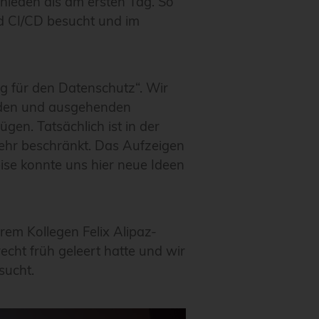
hieden als am ersten Tag. So
nd CI/CD besucht und im
g für den Datenschutz“. Wir
nden und ausgehenden
gen. Tatsächlich ist in der
ehr beschränkt. Das Aufzeigen
se konnte uns hier neue Ideen
em Kollegen Felix Alipaz-
echt früh geleert hatte und wir
sucht.