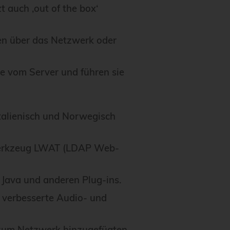
t auch ‚out of the box‘
en über das Netzwerk oder
re vom Server und führen sie
talienisch und Norwegisch
 Werkzeug LWAT (LDAP Web-
Java und anderen Plug-ins.
 verbesserte Audio- und
 zum Netzwerk hinzugefügten