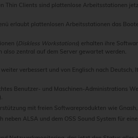
n Thin Clients sind plattenlose Arbeitsstationen jetz
nü erlaubt plattenlosen Arbeitsstationen das Boot
ionen (
Diskless Workstations
) erhalten ihre Softwa
nn also zentral auf dem Server gewartet werden.
eiter verbessert und von Englisch nach Deutsch, I
achtes Benutzer- und Maschinen-Administrations
.
stützung mit freien Softwareprodukten wie Gnash, 
ich neben ALSA und dem OSS Sound System für eine
nd Netzwerkmonitoring, das jetzt den Status aller