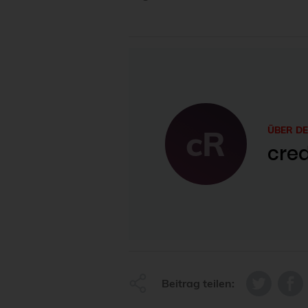
cR
ÜBER D
cred
Beitrag teilen: