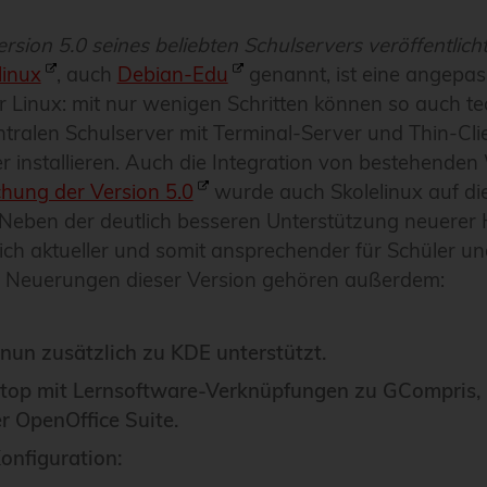
sion 5.0 seines beliebten Schulservers veröffentlicht
linux
, auch
Debian-Edu
genannt, ist eine angepas
r Linux: mit nur wenigen Schritten können so auch t
tralen Schulserver mit Terminal-Server und Thin-Cli
r installieren. Auch die Integration von bestehende
chung der Version 5.0
wurde auch Skolelinux auf die
. Neben der deutlich besseren Unterstützung neuerer 
lich aktueller und somit ansprechender für Schüler u
 Neuerungen dieser Version gehören außerdem:
un zusätzlich zu KDE unterstützt.
ktop mit Lernsoftware-Verknüpfungen zu GCompris, 
r OpenOffice Suite.
onfiguration: