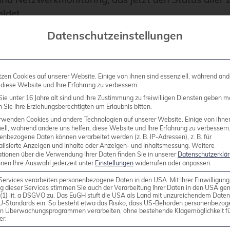
ldet.
Datenschutzeinstellungen
Helfer des Skolelinux-Projekts und Mitarbeiter bei cr
er neuen Version:
tzen Cookies auf unserer Website. Einige von ihnen sind essenziell, während and
 diese Website und Ihre Erfahrung zu verbessern.
ie unter 16 Jahre alt sind und Ihre Zustimmung zu freiwilligen Diensten geben m
Sie Ihre Erziehungsberechtigten um Erlaubnis bitten.
at mit der Lenny-Version einen großen Schritt
rwenden Cookies und andere Technologien auf unserer Website. Einige von ihne
ch die nahtlose Integration von Diskless Wor
ell, während andere uns helfen, diese Website und Ihre Erfahrung zu verbessern
enbezogene Daten können verarbeitet werden (z. B. IP-Adressen), z. B. für
ox wird Skolelinux modernen Anforderungen
alisierte Anzeigen und Inhalte oder Anzeigen- und Inhaltsmessung.
Weitere
ationen über die Verwendung Ihrer Daten finden Sie in unserer
Datenschutzerklä
menden Leistung von Computern gerecht. A
nnen Ihre Auswahl jederzeit unter
Einstellungen
widerrufen oder anpassen.
formance von Workstations mit dem geringen
Services verarbeiten personenbezogene Daten in den USA. Mit Ihrer Einwilligung
g dieser Services stimmen Sie auch der Verarbeitung Ihrer Daten in den USA g
and von Thin-Clients vereint.
9 (1) lit. a DSGVO zu. Das EuGH stuft die USA als Land mit unzureichendem Date
U-Standards ein. So besteht etwa das Risiko, dass US-Behörden personenbezog
in Überwachungsprogrammen verarbeiten, ohne bestehende Klagemöglichkeit fü
er.