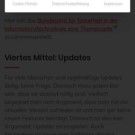
Ziele darstellen.
Cookie-Details
Datenschutzerklärung
Impressum
Hier hat das
Bundesamt für Sicherheit in der
Informationstechnologie eine Themenseite
zusammengestellt.
Viertes Mittel: Updates
Für viele Menschen sind regelmäßige Updates
lästig, keine Frage. Dennoch muss jedem klar
sein, dass sie absolut nötig sind. Vielfach
begegnet man dem Argument, dass man mit der
aktuellen Version zufrieden ist und man gar keine
neuen Features benötigt. Dennoch ist dies kein
Argument, Updates einzuspielen. Auch
heutzutage ist kaum eine Software absolut