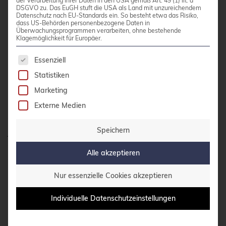
gefälschten Absender hat oder ob das
der Verarbeitung Ihrer Daten in den USA gemäß Art. 49 (1) lit. a
DSGVO zu. Das EuGH stuft die USA als Land mit unzureichendem
Computersystem des Absenders nicht bereits
Datenschutz nach EU-Standards ein. So besteht etwa das Risiko,
dass US-Behörden personenbezogene Daten in
manipuliert wurde.
Überwachungsprogrammen verarbeiten, ohne bestehende
Klagemöglichkeit für Europäer.
Es folgt eine Liste der Service-Gruppen, für die 
Essenziell
Daher ist meiner Erfahrung nach neben allen
Statistiken
üblichen Schutzmaßnahmen, wie Antiviren-
Scanner, die Emails prüfen und Email-Filter, die
Marketing
zumindest bestimmte Dateitypen ausfiltern usw.
Externe Medien
ein sensibler Umgang mit solchen Dingen bei
jedem, der Emails empfangen oder Zugriff auf
Speichern
das Internet hat, sehr wichtig. Hier hilft neben
Alle akzeptieren
einer klaren Betriebsanweisung auch eine
regelmäßige Information über allgemeine
Nur essenzielle Cookies akzeptieren
Gefahren und auch über solche Ausbrüche von
Ransomware – zumindest in den
Individuelle Datenschutzeinstellungen
entsprechenden Abteilungen, die potenzielle