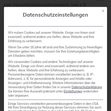
von Verschlüsselungstrojanern, wie z.B.
Ausspähen von Daten, beabsichtigte oder
Mit die
Datenschutzeinstellungen
unbeabsichtigte Manipulation oder auch
versehentliches Löschen usw.
Wir nutzen Cookies auf unserer Website. Einige von ihnen sind
essenziell, während andere uns helfen, diese Website und Ihre
Drittes Mittel: Information
Erfahrung zu verbessern.
Wenn Sie unter 16 Jahre alt sind und Ihre Zustimmung zu freiwilligen
Diensten geben möchten, müssen Sie Ihre Erziehungsberechtigten
um Erlaubnis bitten.
Besonders bei Schädlingen, die wie „Golden Eye“
Wir verwenden Cookies und andere Technologien auf unserer
per hoch personalisierter Email Verbreitung
Website. Einige von ihnen sind essenziell, während andere uns
helfen, diese Website und Ihre Erfahrung zu verbessern.
finden, hilft ein gut informierter Empfänger.
Personenbezogene Daten können verarbeitet werden (z. B. IP-
Grundsätzlich ist sehr vielen Email-Anhängen mit
Adressen), z. B. für personalisierte Anzeigen und Inhalte oder
Anzeigen- und Inhaltsmessung.
Weitere Informationen über die
Misstrauen zu begegnen – vor allem, wenn man
Verwendung Ihrer Daten finden Sie in unserer
Datenschutzerklärung
.
den angeblichen Absender nicht kennt – aber
Sie können Ihre Auswahl jederzeit unter
Einstellungen
widerrufen
oder anpassen.
auch, wenn man ihn kennt. Schließlich kann man
Einige Services verarbeiten personenbezogene Daten in den USA.
ad hoc nicht erkennen, ob eine Mail einen
Mit Ihrer Einwilligung zur Nutzung dieser Services stimmen Sie auch