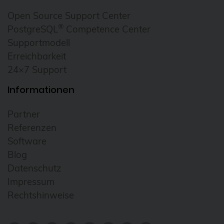
Cloudübergreifendes Management
Open Source Support Center
®
PostgreSQL
Competence Center
Cluster
Supportmodell
CNCF
Erreichbarkeit
Community
24×7 Support
Config Management Camp
Informationen
Configmap
Partner
Container
Referenzen
ContainerConf
Software
Blog
corosync
Datenschutz
credativ
Impressum
Cryptomator
Rechtshinweise
CVE