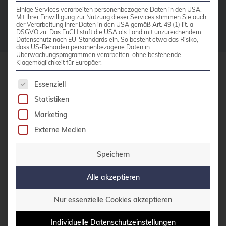
Einige Services verarbeiten personenbezogene Daten in den USA.
bhyve
Mit Ihrer Einwilligung zur Nutzung dieser Services stimmen Sie auch
der Verarbeitung Ihrer Daten in den USA gemäß Art. 49 (1) lit. a
DSGVO zu. Das EuGH stuft die USA als Land mit unzureichendem
bitnami
Datenschutz nach EU-Standards ein. So besteht etwa das Risiko,
dass US-Behörden personenbezogene Daten in
BSD
Überwachungsprogrammen verarbeiten, ohne bestehende
Klagemöglichkeit für Europäer.
BSP
Es folgt eine Liste der Service-Gruppen, für die 
credativ GmbH
Essenziell
Bug Squashing Party
Hennes-Weisweiler-Allee 23
Statistiken
Buildah
41179 Mönchengladbach
Marketing
bullseye
Meet us
Externe Medien
busan
Haben Sie Fragen?
Speichern
buster
0800 credati(v)
Alle akzeptieren
cadence
+49 2161 9174200
Call for papers
Nur essenzielle Cookies akzeptieren
E-Mail schreiben
Cassandra
Individuelle Datenschutzeinstellungen