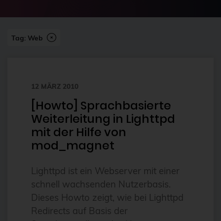
2024-07
2FA
Abonnement
Tag: Web
ai
Aktuelles
12 MÄRZ 2010
Alpin
[Howto] Sprachbasierte
Alternativen
Weiterleitung in Lighttpd
Amazon FSx
mit der Hilfe von
anleitung
mod_magnet
Ansible
Lighttpd ist ein Webserver mit einer
Ansible Community Proxmox
schnell wachsenden Nutzerbasis.
Ansible-Modul
Dieses Howto zeigt, wie bei Lighttpd
Redirects auf Basis der
AnsibleFest