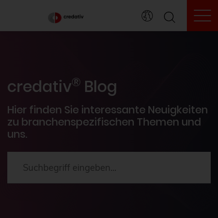
To
credativ® Inside
®
Veranstaltungen
credativ
Blog
PostgreSQL®
Hier finden Sie interessante Neuigkeiten
zu branchenspezifischen Themen und
uns.
HowTos
Aktuelles
2024