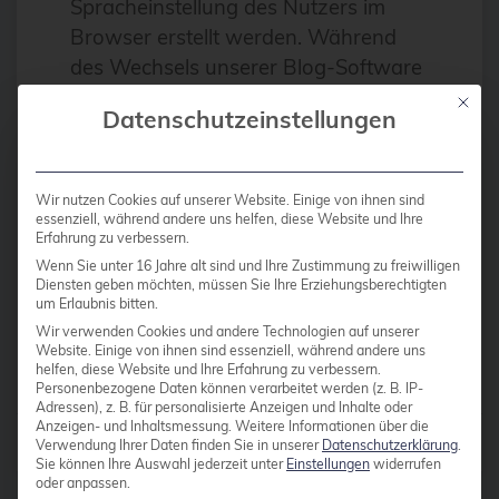
Spracheinstellung des Nutzers im
Antivirus
Browser erstellt werden. Während
Apache
des Wechsels unserer Blog-Software
auf Movable Type wurde die
Apache Guacamole
Mit die
Datenschutzeinstellungen
Entscheidung getroffen, die
apachekafka®
Begrüßungsseite je nach Sprache des
API-Integration
besuchenden Browsers entweder auf
Wir nutzen Cookies auf unserer Website. Einige von ihnen sind
deutsch oder auf englisch
AppArmor
essenziell, während andere uns helfen, diese Website und Ihre
Erfahrung zu verbessern.
anzuzeigen. Da Movable […]
arm
Wenn Sie unter 16 Jahre alt sind und Ihre Zustimmung zu freiwilligen
Diensten geben möchten, müssen Sie Ihre Erziehungsberechtigten
Automatisierung
um Erlaubnis bitten.
Weiterlesen
Wir verwenden Cookies und andere Technologien auf unserer
Automatisierung
Website. Einige von ihnen sind essenziell, während andere uns
helfen, diese Website und Ihre Erfahrung zu verbessern.
AWS
Personenbezogene Daten können verarbeitet werden (z. B. IP-
Adressen), z. B. für personalisierte Anzeigen und Inhalte oder
Azure
Anzeigen- und Inhaltsmessung.
Weitere Informationen über die
Beiträge von
credativ Redaktion
Verwendung Ihrer Daten finden Sie in unserer
Datenschutzerklärung
.
backup
Sie können Ihre Auswahl jederzeit unter
Einstellungen
widerrufen
oder anpassen.
Benchmarks