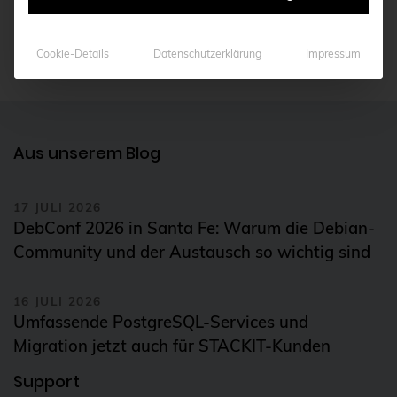
CentOS
KONTAKT AUFNEHMEN
Ceph
Cookie-Details
Datenschutzerklärung
Impressum
CERN
certmonger
CGI
Aus unserem Blog
CI/CD-Integration
ClamAV
17 JULI 2026
DebConf 2026 in Santa Fe: Warum die Debian-
Cloud
Community und der Austausch so wichtig sind
Cloud-Infrastruktur
Cloud-Optimierung
16 JULI 2026
Umfassende PostgreSQL-Services und
Cloud-Speicherlösungen
Migration jetzt auch für STACKIT-Kunden
CloudNative
Support
CloudNativeCon