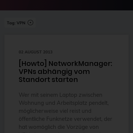
2024-07
2FA
Abonnement
Tag: VPN
ai
Aktuelles
02 AUGUST 2013
Alpin
[Howto] NetworkManager:
Alternativen
VPNs abhängig vom
Amazon FSx
Standort starten
anleitung
Wer mit seinem Laptop zwischen
Ansible
Wohnung und Arbeitsplatz pendelt,
Ansible Community Proxmox
möglicherweise viel reist und
Ansible-Modul
öffentliche Funknetze verwendet, der
hat womöglich die Vorzüge von
AnsibleFest