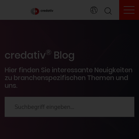
To
credativ® Inside
®
Veranstaltungen
credativ
Blog
PostgreSQL®
Hier finden Sie interessante Neuigkeiten
zu branchenspezifischen Themen und
uns.
HowTos
Aktuelles
2024