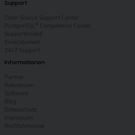
Support
Cloudübergreifendes Management
Open Source Support Center
Cluster
®
PostgreSQL
Competence Center
CNCF
Supportmodell
Community
Erreichbarkeit
24×7 Support
Config Management Camp
Configmap
Informationen
Container
Partner
ContainerConf
Referenzen
Software
corosync
Blog
credativ
Datenschutz
Cryptomator
Impressum
Rechtshinweise
CVE