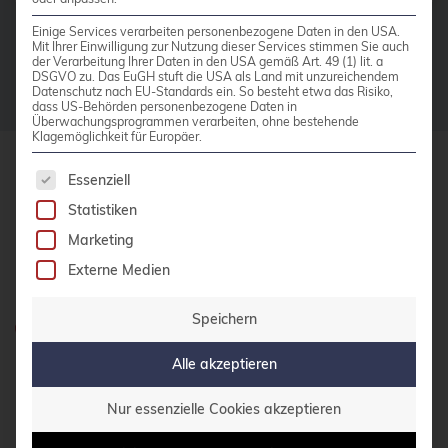
bhyve
Einige Services verarbeiten personenbezogene Daten in den USA.
Mit Ihrer Einwilligung zur Nutzung dieser Services stimmen Sie auch
der Verarbeitung Ihrer Daten in den USA gemäß Art. 49 (1) lit. a
bitnami
DSGVO zu. Das EuGH stuft die USA als Land mit unzureichendem
Datenschutz nach EU-Standards ein. So besteht etwa das Risiko,
BSD
dass US-Behörden personenbezogene Daten in
Überwachungsprogrammen verarbeiten, ohne bestehende
BSP
Klagemöglichkeit für Europäer.
Bug Squashing Party
Es folgt eine Liste der Service-Gruppen, für die 
Essenziell
credativ GmbH
Buildah
Statistiken
Hennes-Weisweiler-Allee 23
Marketing
41179 Mönchengladbach
bullseye
Externe Medien
Meet us
busan
buster
Speichern
Haben Sie Fragen?
cadence
0800 credati(v)
Alle akzeptieren
Call for papers
+49 2161 9174200
Nur essenzielle Cookies akzeptieren
Cassandra
E-Mail schreiben