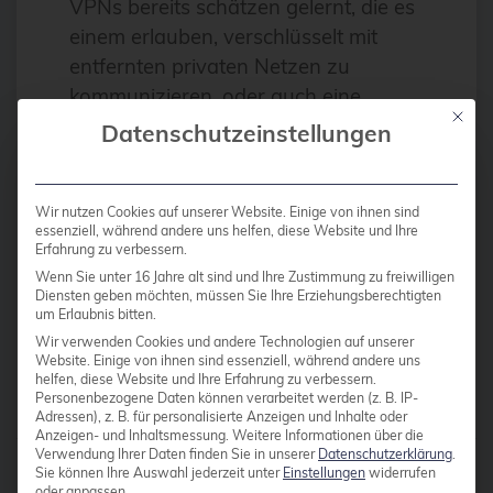
VPNs bereits schätzen gelernt, die es
Antivirus
einem erlauben, verschlüsselt mit
Apache
entfernten privaten Netzen zu
kommunizieren, oder auch eine
Apache Guacamole
Mit die
selbstkontrollierte
Datenschutzeinstellungen
apachekafka®
Transportverschlüsselung an
API-Integration
vertrauensunwürdigen
Zugangspunkten zu realisieren.
AppArmor
Wir nutzen Cookies auf unserer Website. Einige von ihnen sind
essenziell, während andere uns helfen, diese Website und Ihre
Unpraktisch wird es dann, wenn je
Erfahrung zu verbessern.
arm
nachdem an […]
Wenn Sie unter 16 Jahre alt sind und Ihre Zustimmung zu freiwilligen
Automatisierung
Diensten geben möchten, müssen Sie Ihre Erziehungsberechtigten
um Erlaubnis bitten.
Automatisierung
Wir verwenden Cookies und andere Technologien auf unserer
Weiterlesen
Website. Einige von ihnen sind essenziell, während andere uns
AWS
helfen, diese Website und Ihre Erfahrung zu verbessern.
Personenbezogene Daten können verarbeitet werden (z. B. IP-
Azure
Adressen), z. B. für personalisierte Anzeigen und Inhalte oder
Anzeigen- und Inhaltsmessung.
Weitere Informationen über die
backup
Verwendung Ihrer Daten finden Sie in unserer
Datenschutzerklärung
.
Beiträge von
credativ Redaktion
Sie können Ihre Auswahl jederzeit unter
Einstellungen
widerrufen
Benchmarks
oder anpassen.