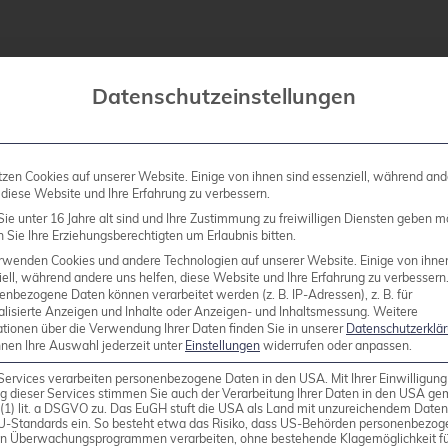
Microcode-Updates
Datenschutzeinstellungen
es auf modernen Linux-Distributionen eigentlich un
 es immer wieder Edge-Cases, in denen Distributions
tzen Cookies auf unserer Website. Einige von ihnen sind essenziell, während and
 diese Website und Ihre Erfahrung zu verbessern.
 Verbindung mit dem XEN Hypervisor wird dies klar,
ie unter 16 Jahre alt sind und Ihre Zustimmung zu freiwilligen Diensten geben m
Sie Ihre Erziehungsberechtigten um Erlaubnis bitten.
rwenden Cookies und andere Technologien auf unserer Website. Einige von ihne
ell, während andere uns helfen, diese Website und Ihre Erfahrung zu verbessern
enbezogene Daten können verarbeitet werden (z. B. IP-Adressen), z. B. für
alisierte Anzeigen und Inhalte oder Anzeigen- und Inhaltsmessung.
Weitere
ationen über die Verwendung Ihrer Daten finden Sie in unserer
Datenschutzerklä
nnen Ihre Auswahl jederzeit unter
Einstellungen
widerrufen oder anpassen.
Services verarbeiten personenbezogene Daten in den USA. Mit Ihrer Einwilligung
g dieser Services stimmen Sie auch der Verarbeitung Ihrer Daten in den USA g
9 (1) lit. a DSGVO zu. Das EuGH stuft die USA als Land mit unzureichendem Date
U-Standards ein. So besteht etwa das Risiko, dass US-Behörden personenbezog
in Überwachungsprogrammen verarbeiten, ohne bestehende Klagemöglichkeit fü