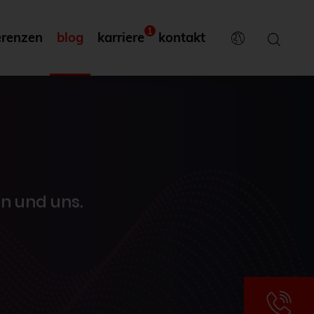
1
erenzen
blog
karriere
kontakt
n und uns.