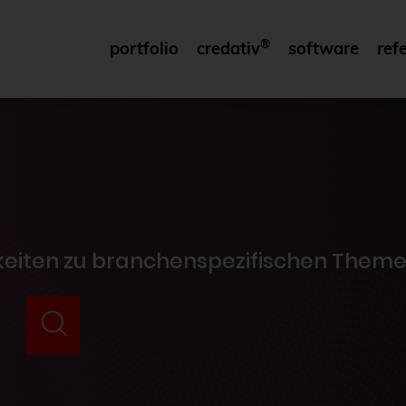
®
portfolio
credativ
software
ref
gkeiten zu branchenspezifischen Theme