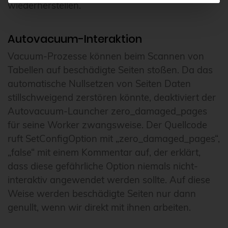
wiederherstellen.
Autovacuum-Interaktion
Vacuum-Prozesse können beim Scannen von
Tabellen auf beschädigte Seiten stoßen. Da das
automatische Nullsetzen von Seiten Daten
stillschweigend zerstören könnte, deaktiviert der
Autovacuum-Launcher zero_damaged_pages
für seine Worker zwangsweise. Der Quellcode
ruft SetConfigOption mit „zero_damaged_pages“,
„false“ mit einem Kommentar auf, der erklärt,
dass diese gefährliche Option niemals nicht-
interaktiv angewendet werden sollte. Auf diese
Weise werden beschädigte Seiten nur dann
genullt, wenn wir direkt mit ihnen arbeiten.