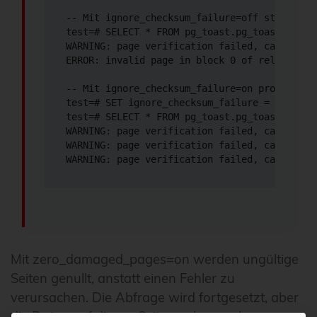
-- Mit ignore_checksum_failure=off stoppt di
test=# SELECT * FROM pg_toast.pg_toast_17453;
WARNING: page verification failed, calculate
ERROR: invalid page in block 0 of relation ba
-- Mit ignore_checksum_failure=on protokolli
test=# SET ignore_checksum_failure = ON;

test=# SELECT * FROM pg_toast.pg_toast_17453;
WARNING: page verification failed, calculate
WARNING: page verification failed, calculate
WARNING: page verification failed, calculate
Mit zero_damaged_pages=on werden ungültige
Seiten genullt, anstatt einen Fehler zu
verursachen. Die Abfrage wird fortgesetzt, aber
die Daten auf diesen Seiten gehen verloren: