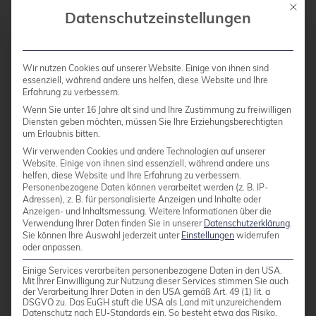
Mit die
Datenschutzeinstellungen
Wir nutzen Cookies auf unserer Website. Einige von ihnen sind
essenziell, während andere uns helfen, diese Website und Ihre
test=# SET zero_damaged_pages = ON;

Erfahrung zu verbessern.
test=# SELECT * FROM pg_toast.pg_toast_17453;
Wenn Sie unter 16 Jahre alt sind und Ihre Zustimmung zu freiwilligen
WARNING: page verification failed, calculate
Diensten geben möchten, müssen Sie Ihre Erziehungsberechtigten
WARNING: invalid page in block 204 of relati
um Erlaubnis bitten.
WARNING: page verification failed, calculate
Wir verwenden Cookies und andere Technologien auf unserer
WARNING: invalid page in block 222 of relati
Website. Einige von ihnen sind essenziell, während andere uns
helfen, diese Website und Ihre Erfahrung zu verbessern.
Personenbezogene Daten können verarbeitet werden (z. B. IP-
Adressen), z. B. für personalisierte Anzeigen und Inhalte oder
Anzeigen- und Inhaltsmessung.
Weitere Informationen über die
Verwendung Ihrer Daten finden Sie in unserer
Datenschutzerklärung
.
Sie können Ihre Auswahl jederzeit unter
Einstellungen
widerrufen
oder anpassen.
Intern führt der Puffer-Manager diese Nullung
Einige Services verarbeiten personenbezogene Daten in den USA.
durch Aufrufen von memset() auf der 8-KB-Seite
Mit Ihrer Einwilligung zur Nutzung dieser Services stimmen Sie auch
der Verarbeitung Ihrer Daten in den USA gemäß Art. 49 (1) lit. a
durch, wenn die Überprüfung fehlschlägt und
DSGVO zu. Das EuGH stuft die USA als Land mit unzureichendem
das READ_BUFFERS_ZERO_ON_ERROR-Flag
Datenschutz nach EU-Standards ein. So besteht etwa das Risiko,