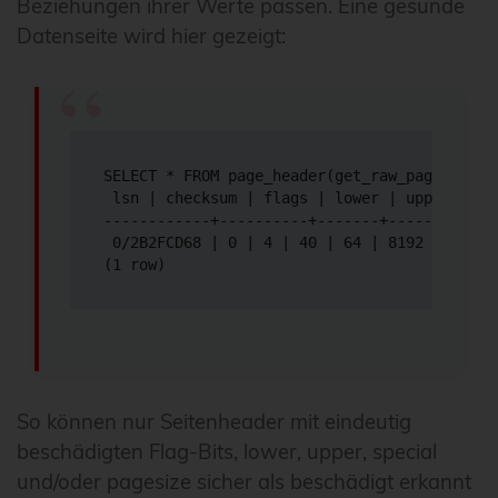
Beziehungen ihrer Werte passen. Eine gesunde
Datenseite wird hier gezeigt:
SELECT * FROM page_header(get_raw_page('pg_t
 lsn | checksum | flags | lower | upper | sp
------------+----------+-------+-------+----
 0/2B2FCD68 | 0 | 4 | 40 | 64 | 8192 | 8192 |
(1 row)
So können nur Seitenheader mit eindeutig
beschädigten Flag-Bits, lower, upper, special
und/oder pagesize sicher als beschädigt erkannt