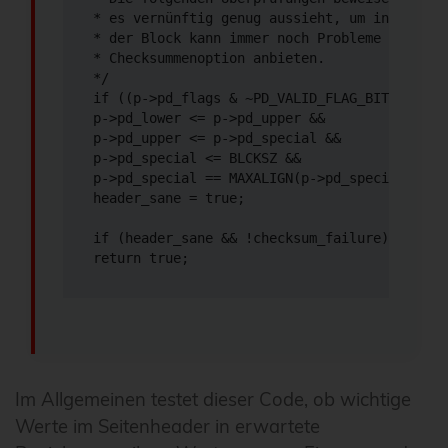
* es vernünftig genug aussieht, um in den Pu
* der Block kann immer noch Probleme aufdecke
* Checksummenoption anbieten.

*/

if ((p->pd_flags & ~PD_VALID_FLAG_BITS) == 0 
p->pd_lower <= p->pd_upper &&

p->pd_upper <= p->pd_special &&

p->pd_special <= BLCKSZ &&

p->pd_special == MAXALIGN(p->pd_special))

header_sane = true;

if (header_sane && !checksum_failure)

return true;
Im Allgemeinen testet dieser Code, ob wichtige
Werte im Seitenheader in erwartete