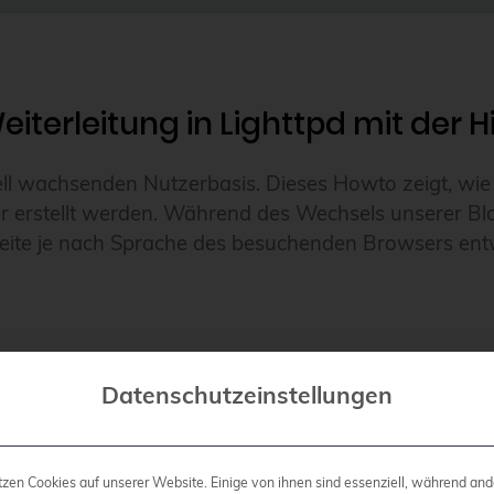
eiterleitung in Lighttpd mit der
ell wachsenden Nutzerbasis. Dieses Howto zeigt, wie 
r erstellt werden. Während des Wechsels unserer B
eite je nach Sprache des besuchenden Browsers entw
Datenschutzeinstellungen
tzen Cookies auf unserer Website. Einige von ihnen sind essenziell, während and