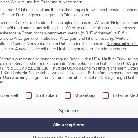
 diese Website und Ihre Erfahrung zu verbessern.
ie unter 16 Jahre alt sind und Ihre Zustimmung zu freiwilligen Diensten geben m
Sie Ihre Erziehungsberechtigten um Erlaubnis bitten.
rwenden Cookies und andere Technologien auf unserer Website. Einige von ihne
ell, während andere uns helfen, diese Website und Ihre Erfahrung zu verbessern
enbezogene Daten können verarbeitet werden (z. B. IP-Adressen), z. B. für
eug der Woche: sysstat
alisierte Anzeigen und Inhalte oder Anzeigen- und Inhaltsmessung.
Weitere
ationen über die Verwendung Ihrer Daten finden Sie in unserer
Datenschutzerklä
nnen Ihre Auswahl jederzeit unter
Einstellungen
widerrufen oder anpassen.
rators sollte immer mit effektiven Werkzeugen gefüll
Services verarbeiten personenbezogene Daten in den USA. Mit Ihrer Einwilligung
g dieser Services stimmen Sie auch der Verarbeitung Ihrer Daten in den USA g
e Sammlung von Kommandozeilen-Programmen, die dem 
9 (1) lit. a DSGVO zu. Das EuGH stuft die USA als Land mit unzureichendem Date
 Systems verschaffen. In ihrer Arbeitsweise sind sie 
U-Standards ein. So besteht etwa das Risiko, dass US-Behörden personenbezog
in Überwachungsprogrammen verarbeiten, ohne bestehende Klagemöglichkeit fü
r Daten […]
er.
olgt eine Liste der Service-Gruppen, für die eine Einw
Essenziell
Statistiken
Marketing
Externe Med
Speichern
Alle akzeptieren