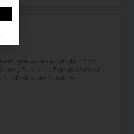
um
gement irgendwann unabdingbar. Dieser
führung Teil unseres Tagesgeschäfts ist
n heißt dies, eine Vielzahl von