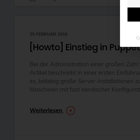
25 FEBRUAR 2010
Co
[Howto] Einstieg in Puppet
Bei der Administration einer großen Zah
Artikel beschreibt in einer ersten Einfü
es, beliebig große Server-Installationen 
Maschinen mit fast identischer Konfigurat
Weiterlesen