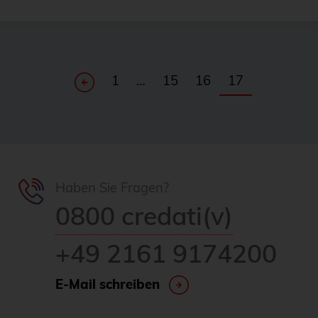
1
…
15
16
17
Haben Sie Fragen?
0800 credati(v)
+49 2161 9174200
E-Mail schreiben