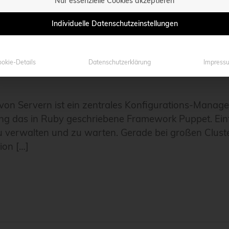
Nur essenzielle Cookies akzeptieren
Individuelle Datenschutzeinstellungen
okie-Details
Datenschutzerklärung
Impress
l von Servern ist ein zentrales Konfigurations-Mana
hrung das in Ruby geschriebene Framework Puppet. Ein
zu verwalten und zu warten. Gerade bei großen Cluster
ion […]