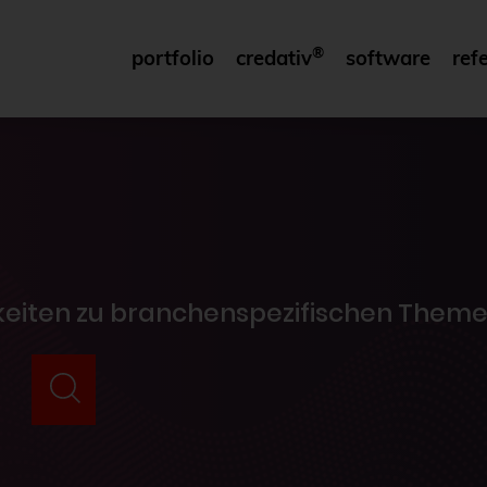
®
portfolio
credativ
software
ref
gkeiten zu branchenspezifischen Theme