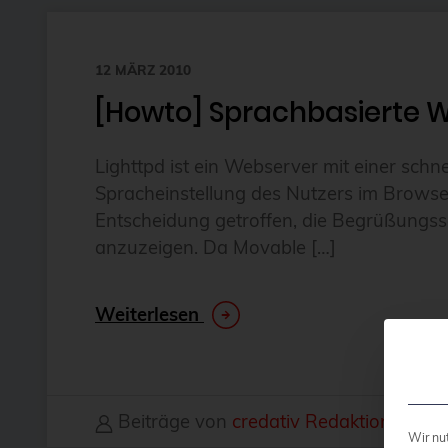
12 MÄRZ 2010
[Howto] Sprachbasierte W
Lighttpd ist ein Webserver mit einer schn
Spracheinstellung des Nutzers im Browse
Entscheidung getroffen, die Begrüßungss
anzuzeigen. Da Movable […]
Weiterlesen
Beiträge von
credativ Redaktion
Wir nu