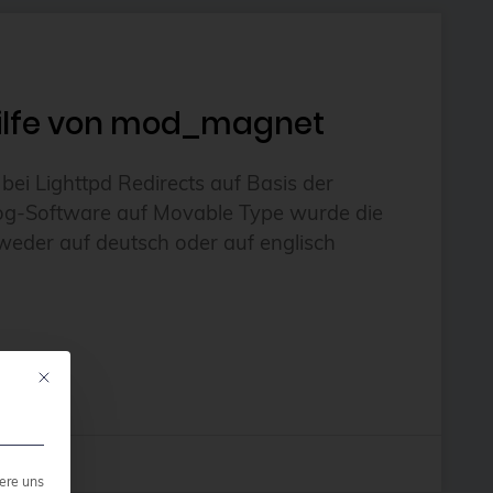
 Hilfe von mod_magnet
bei Lighttpd Redirects auf Basis der
log-Software auf Movable Type wurde die
eder auf deutsch oder auf englisch
Mit diesem Button wird der Dialog geschlossen. Seine Funktionalität ist ide
ere uns