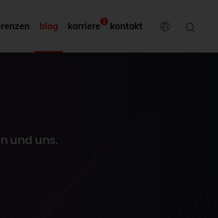
1
erenzen
blog
karriere
kontakt
n und uns.