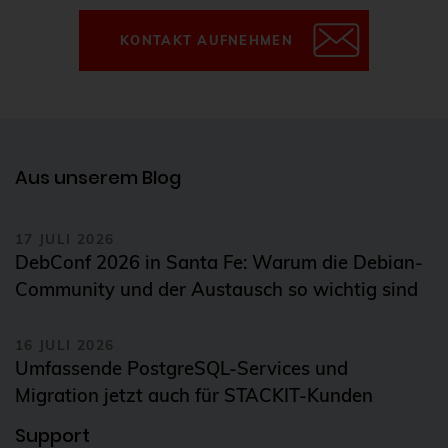
FDW
KONTAKT AUFNEHMEN
Fedora
Firewall
Flux
Aus unserem Blog
Foreman
FOSDEM
17 JULI 2026
FOSSAsia
DebConf 2026 in Santa Fe: Warum die Debian-
FreeBSD
Community und der Austausch so wichtig sind
freeipa
16 JULI 2026
FreeRADIUS
Umfassende PostgreSQL-Services und
Freie Software
Migration jetzt auch für STACKIT-Kunden
FrOSCon
Support