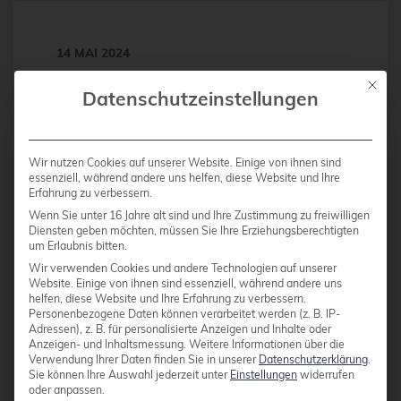
CentOS
Ceph
14 MAI 2024
CERN
Unser Besuch der
Mit die
Datenschutzeinstellungen
certmonger
PGConf.DE 2024
CGI
Die Deutsche Postgres Konferenz
Wir nutzen Cookies auf unserer Website. Einige von ihnen sind
CI/CD-Integration
essenziell, während andere uns helfen, diese Website und Ihre
fand dieses Jahr zum 8. Mal statt,
Erfahrung zu verbessern.
ClamAV
dieses Mal am 12. April in München.
Wenn Sie unter 16 Jahre alt sind und Ihre Zustimmung zu freiwilligen
Es war die bisher größte PGConf.DE
Cloud
Diensten geben möchten, müssen Sie Ihre Erziehungsberechtigten
um Erlaubnis bitten.
mit 270 Registrierungen, 16 mehr als
Cloud-Infrastruktur
Wir verwenden Cookies und andere Technologien auf unserer
letztes Jahr. Auf der Konferenz waren
Website. Einige von ihnen sind essenziell, während andere uns
Cloud-Optimierung
helfen, diese Website und Ihre Erfahrung zu verbessern.
wir mit sieben Kollegen vertreten,
Personenbezogene Daten können verarbeitet werden (z. B. IP-
sodass wir uns über die drei
Cloud-Speicherlösungen
Adressen), z. B. für personalisierte Anzeigen und Inhalte oder
Anzeigen- und Inhaltsmessung.
Weitere Informationen über die
parallelen Tracks plus einen Sponsor-
CloudNative
Verwendung Ihrer Daten finden Sie in unserer
Datenschutzerklärung
.
Track aufteilen konnten. Einer […]
Sie können Ihre Auswahl jederzeit unter
Einstellungen
widerrufen
CloudNativeCon
oder anpassen.