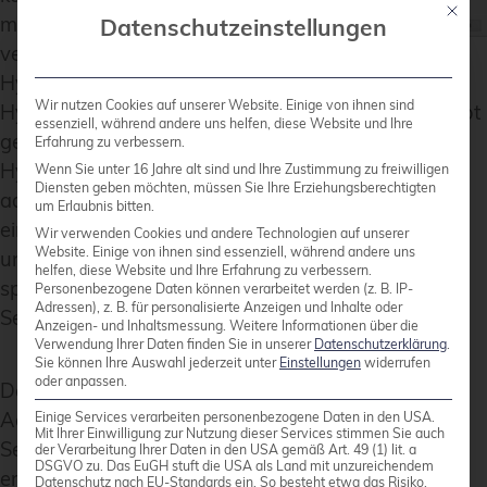
Mit die
mühelos
Datenschutzeinstellungen
verwaltet werden wie jeder andere unterstützte
Hypervisor, wie VMware vSphere oder Microsoft
Wir nutzen Cookies auf unserer Website. Einige von ihnen sind
Hyper-V. Ein wesentlicher Vorteil, wie im Screenshot
essenziell, während andere uns helfen, diese Website und Ihre
gezeigt, ist die Möglichkeit, verschiedene
Erfahrung zu verbessern.
Hypervisoren und Server in Clustern zentral zu
Wenn Sie unter 16 Jahre alt sind und Ihre Zustimmung zu freiwilligen
Diensten geben möchten, müssen Sie Ihre Erziehungsberechtigten
administrieren. Dies eliminiert die Notwendigkeit
um Erlaubnis bitten.
einer separaten Veeam-Instanz für jeden Cluster
Wir verwenden Cookies und andere Technologien auf unserer
Website. Einige von ihnen sind essenziell, während andere uns
und optimiert die Abläufe. Dennoch kann es
helfen, diese Website und Ihre Erfahrung zu verbessern.
spezifische Szenarien geben, in denen individuelle
Personenbezogene Daten können verarbeitet werden (z. B. IP-
Adressen), z. B. für personalisierte Anzeigen und Inhalte oder
Setups für jeden Cluster vorzuziehen sind.
Anzeigen- und Inhaltsmessung.
Weitere Informationen über die
Verwendung Ihrer Daten finden Sie in unserer
Datenschutzerklärung
.
Sie können Ihre Auswahl jederzeit unter
Einstellungen
widerrufen
oder anpassen.
Dadurch wird nicht nur die Arbeit des
Administrators bei der Arbeit mit verschiedenen
Einige Services verarbeiten personenbezogene Daten in den USA.
Mit Ihrer Einwilligung zur Nutzung dieser Services stimmen Sie auch
Servern und Clustern vereinfacht, sondern bietet
der Verarbeitung Ihrer Daten in den USA gemäß Art. 49 (1) lit. a
DSGVO zu. Das EuGH stuft die USA als Land mit unzureichendem
endlich auch die Möglichkeit für Cross-Hypervisor-
Datenschutz nach EU-Standards ein. So besteht etwa das Risiko,