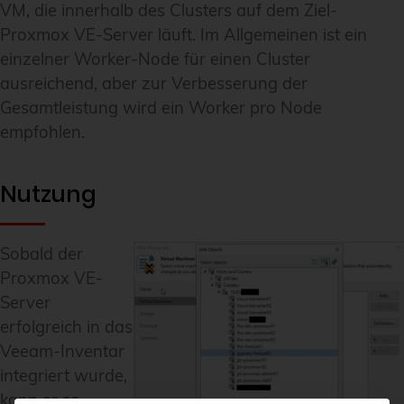
VM, die innerhalb des Clusters auf dem Ziel-
Proxmox VE-Server läuft. Im Allgemeinen ist ein
einzelner Worker-Node für einen Cluster
ausreichend, aber zur Verbesserung der
Gesamtleistung wird ein Worker pro Node
empfohlen.
Nutzung
Sobald der
Proxmox VE-
Server
erfolgreich in das
Veeam-Inventar
integriert wurde,
kann er so