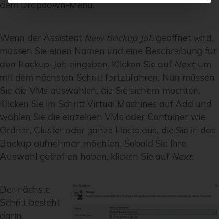
dem Dropdown-Menü.
Wenn der Assistent
New Backup Job
geöffnet wird,
müssen Sie einen Namen und eine Beschreibung für
den Backup-Job eingeben. Klicken Sie auf
Next
, um
mit dem nächsten Schritt fortzufahren. Nun müssen
Sie die VMs auswählen, die Sie sichern möchten.
Klicken Sie im Schritt
Virtual Machines
auf
Add
und
wählen Sie die einzelnen VMs oder Container wie
Ordner, Cluster oder ganze Hosts aus, die Sie in das
Backup aufnehmen möchten. Sobald Sie Ihre
Auswahl getroffen haben, klicken Sie auf
Next
.
Der nächste
Schritt besteht
darin,