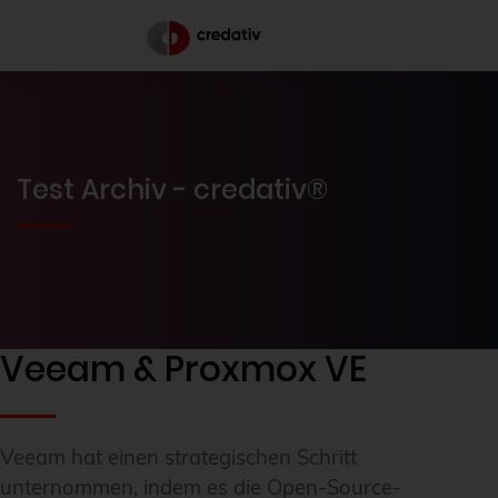
Test Archiv - credativ®
Veeam & Proxmox VE
Veeam hat einen strategischen Schritt
unternommen, indem es die Open-Source-