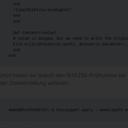
  end

  "{sha256}#{sha.hexdigest}"

  end

  end

  def content=(value)

  # value is munged, but we need to write the origina
  File.write(@resource[:path], @resource.parameter(:
  end

Jetzt haben wir jedoch den SHA256-Prüfsumme bei
der Dateierstellung verloren: