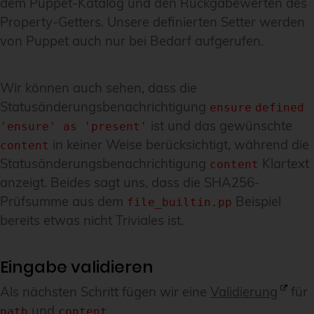
dem Puppet-Katalog und den Rückgabewerten des
Property-Getters. Unsere definierten Setter werden
von Puppet auch nur bei Bedarf aufgerufen.
Wir können auch sehen, dass die
Statusänderungsbenachrichtigung
ensure
defined
ist und das gewünschte
'ensure' as 'present'
in keiner Weise berücksichtigt, während die
content
Statusänderungsbenachrichtigung
Klartext
content
anzeigt. Beides sagt uns, dass die SHA256-
Prüfsumme aus dem
Beispiel
file_builtin.pp
bereits etwas nicht Triviales ist.
Eingabe validieren
Als nächsten Schritt fügen wir eine
Validierung
für
und
.
path
content