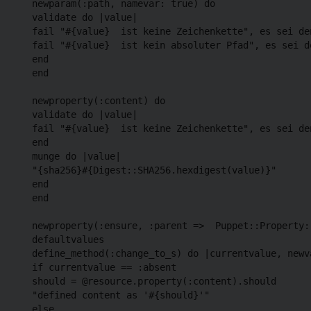
  newparam(:path, namevar: true) do

  validate do |value|

  fail "#{value}  ist keine Zeichenkette", es sei de
  fail "#{value}  ist kein absoluter Pfad", es sei d
  end

  end

  newproperty(:content) do

  validate do |value|

  fail "#{value}  ist keine Zeichenkette", es sei de
  end

  munge do |value|

  "{sha256}#{Digest::SHA256.hexdigest(value)}"

  end

  end

  newproperty(:ensure, :parent =>  Puppet::Property::
  defaultvalues

  define_method(:change_to_s) do |currentvalue, newva
  if currentvalue == :absent

  should = @resource.property(:content).should

  "defined content as '#{should}'"

  else
