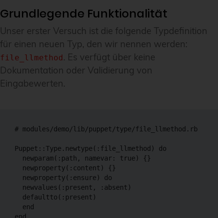
Grundlegende Funktionalität
Unser erster Versuch ist die folgende Typdefinition
für einen neuen Typ, den wir nennen werden:
. Es verfügt über keine
file_llmethod
Dokumentation oder Validierung von
Eingabewerten.
# modules/demo/lib/puppet/type/file_llmethod.rb

Puppet::Type.newtype(:file_llmethod) do

  newparam(:path, namevar: true) {}

  newproperty(:content) {}

  newproperty(:ensure) do

  newvalues(:present, :absent)

  defaultto(:present)

  end
