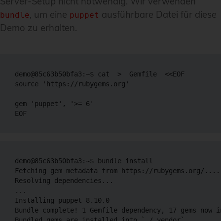
Server-Setup nicht notwendig. Wir verwenden
, um eine
ausführbare Datei für diese
bundle
puppet
Demo zu erhalten.
demo@85c63b50bfa3:~$ cat  >  Gemfile  <<EOF

source 'https://rubygems.org'

gem 'puppet', '>= 6'

demo@85c63b50bfa3:~$ bundle install

Fetching gem metadata from https://rubygems.org/.....
Resolving dependencies...

...

Installing puppet 8.10.0

Bundle complete! 1 Gemfile dependency, 17 gems now in