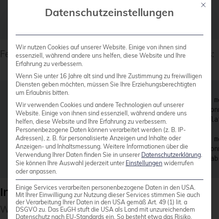
  defaultto(:present)

Mit die
Datenschutzeinstellungen
  end

Wir nutzen Cookies auf unserer Website. Einige von ihnen sind
Fehlgeschlagene Validierungen sehen wie folgt aus:
essenziell, während andere uns helfen, diese Website und Ihre
Erfahrung zu verbessern.
Wenn Sie unter 16 Jahre alt sind und Ihre Zustimmung zu freiwilligen
Diensten geben möchten, müssen Sie Ihre Erziehungsberechtigten
um Erlaubnis bitten.
demo@85c63b50bfa3:~$ bin/puppet apply --modulepath m
Wir verwenden Cookies und andere Technologien auf unserer
Notice: Compiled catalog for 85c63b50bfa3 in environ
Website. Einige von ihnen sind essenziell, während andere uns
Error: Parameter path failed on File_llmethod[./rela
helfen, diese Website und Ihre Erfahrung zu verbessern.
Personenbezogene Daten können verarbeitet werden (z. B. IP-
Adressen), z. B. für personalisierte Anzeigen und Inhalte oder
demo@85c63b50bfa3:~$ bin/puppet apply --modulepath m
Anzeigen- und Inhaltsmessung.
Weitere Informationen über die
Notice: Compiled catalog for 85c63b50bfa3 in environ
Verwendung Ihrer Daten finden Sie in unserer
Datenschutzerklärung
.
Sie können Ihre Auswahl jederzeit unter
Einstellungen
widerrufen
oder anpassen.
Einige Services verarbeiten personenbezogene Daten in den USA.
Inhalts-Prüfsummen
Mit Ihrer Einwilligung zur Nutzung dieser Services stimmen Sie auch
der Verarbeitung Ihrer Daten in den USA gemäß Art. 49 (1) lit. a
Wir überschreiben
change_to_s
, damit
DSGVO zu. Das EuGH stuft die USA als Land mit unzureichendem
Datenschutz nach EU-Standards ein. So besteht etwa das Risiko,