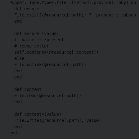
Puppet::Type.type(:file_llmethod).provide(:ruby) do

  def ensure

  File.exist?(@resource[:path]) ? :present : :absent

  end

  def ensure=(value)

  if value == :present

  # reuse setter

  self.content=(@resource[:content])

  else

  File.unlink(@resource[:path])

  end

  end

  def content

  File.read(@resource[:path])

  end

  def content=(value)

  File.write(@resource[:path], value)

  end
