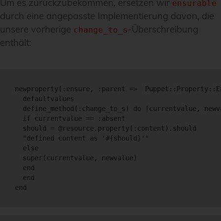
Um es zurückzubekommen, ersetzen wir
ensurable
durch eine angepasste Implementierung davon, die
unsere vorherige
-Überschreibung
change_to_s
enthält:
newproperty(:ensure, :parent =>  Puppet::Property::En
  defaultvalues

  define_method(:change_to_s) do |currentvalue, newva
  if currentvalue == :absent

  should = @resource.property(:content).should

  "defined content as '#{should}'"

  else

  super(currentvalue, newvalue)

  end

  end
