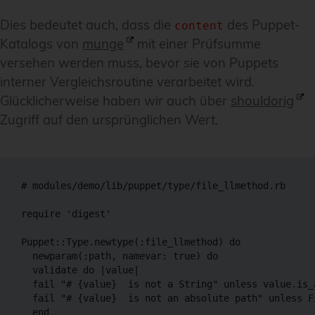
Dies bedeutet auch, dass die
des Puppet-
content
Katalogs von
munge
mit einer Prüfsumme
versehen werden muss, bevor sie von Puppets
interner Vergleichsroutine verarbeitet wird.
Glücklicherweise haben wir auch über
shouldorig
Zugriff auf den ursprünglichen Wert.
# modules/demo/lib/puppet/type/file_llmethod.rb

require 'digest'

Puppet::Type.newtype(:file_llmethod) do

  newparam(:path, namevar: true) do

  validate do |value|

  fail "# {value}  is not a String" unless value.is_a
  fail "# {value}  is not an absolute path" unless F
  end
