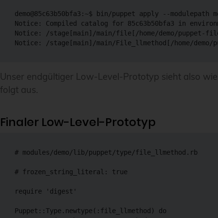
demo@85c63b50bfa3:~$ bin/puppet apply --modulepath m
Notice: Compiled catalog for 85c63b50bfa3 in environ
Notice: /stage[main]/main/file[/home/demo/puppet-fil
Unser endgültiger Low-Level-Prototyp sieht also wie
folgt aus.
Finaler Low-Level-Prototyp
# modules/demo/lib/puppet/type/file_llmethod.rb

# frozen_string_literal: true

require 'digest'

Puppet::Type.newtype(:file_llmethod) do
