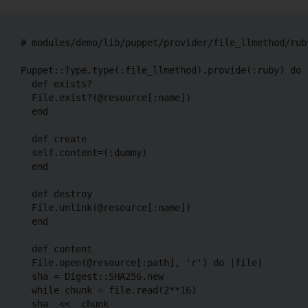
# modules/demo/lib/puppet/provider/file_llmethod/ruby
Puppet::Type.type(:file_llmethod).provide(:ruby) do

  def exists?

  File.exist?(@resource[:name])

  end

  def create

  self.content=(:dummy)

  end

  def destroy

  File.unlink(@resource[:name])

  end

  def content

  File.open(@resource[:path], 'r') do |file|

  sha = Digest::SHA256.new

  while chunk = file.read(2**16)

  sha  <<  chunk
