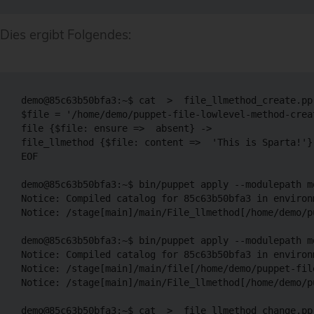
Dies ergibt Folgendes:
demo@85c63b50bfa3:~$ cat  >  file_llmethod_create.pp 
$file = '/home/demo/puppet-file-lowlevel-method-creat
file {$file: ensure =>  absent} ->

file_llmethod {$file: content =>  'This is Sparta!'}

EOF

demo@85c63b50bfa3:~$ bin/puppet apply --modulepath m
Notice: Compiled catalog for 85c63b50bfa3 in environ
Notice: /stage[main]/main/File_llmethod[/home/demo/p
demo@85c63b50bfa3:~$ bin/puppet apply --modulepath m
Notice: Compiled catalog for 85c63b50bfa3 in environ
Notice: /stage[main]/main/file[/home/demo/puppet-fil
Notice: /stage[main]/main/File_llmethod[/home/demo/p
demo@85c63b50bfa3:~$ cat  >  file_llmethod_change.pp 