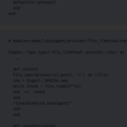
  defaultto(:present)

  end

# modules/demo/lib/puppet/provider/file_llmethod/ruby
Puppet::Type.type(:file_llmethod).provide(:ruby) do

  ...

  def content

  File.open(@resource[:path], 'r') do |file|

  sha = Digest::SHA256.new

  while chunk = file.read(2**16)

  sha  <<  chunk

  end

  "{sha256}#{sha.hexdigest}"

  end

  end

  def content=(value)
