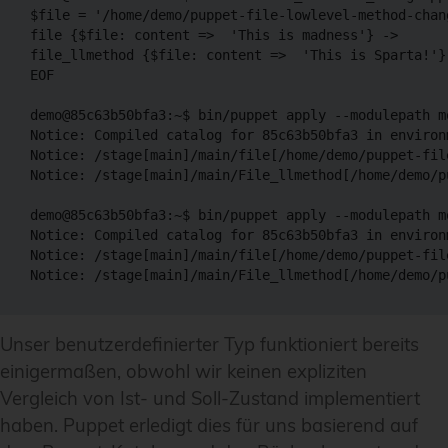
$file = '/home/demo/puppet-file-lowlevel-method-chang
file {$file: content =>  'This is madness'} ->

file_llmethod {$file: content =>  'This is Sparta!'}

EOF

demo@85c63b50bfa3:~$ bin/puppet apply --modulepath m
Notice: Compiled catalog for 85c63b50bfa3 in environ
Notice: /stage[main]/main/file[/home/demo/puppet-fil
Notice: /stage[main]/main/File_llmethod[/home/demo/p
demo@85c63b50bfa3:~$ bin/puppet apply --modulepath m
Notice: Compiled catalog for 85c63b50bfa3 in environ
Notice: /stage[main]/main/file[/home/demo/puppet-fil
Unser benutzerdefinierter Typ funktioniert bereits
einigermaßen, obwohl wir keinen expliziten
Vergleich von Ist- und Soll-Zustand implementiert
haben. Puppet erledigt dies für uns basierend auf