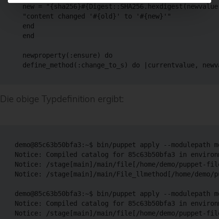
  new = "{sha256}#{Digest::SHA256.hexdigest(newvalue)
  "content changed '#{old}' to '#{new}'"

  end

  end

  newproperty(:ensure) do

  define_method(
:change_to_s
) do |currentvalue, newv
Die obige Typdefinition ergibt:
demo@85c63b50bfa3:~$ bin/puppet apply --modulepath m
Notice: Compiled catalog for 85c63b50bfa3 in environ
Notice: /stage[main]/main/file[/home/demo/puppet-fil
Notice: /stage[main]/main/File_llmethod[/home/demo/p
demo@85c63b50bfa3:~$ bin/puppet apply --modulepath m
Notice: Compiled catalog for 85c63b50bfa3 in environ
Notice: /stage[main]/main/file[/home/demo/puppet-fil