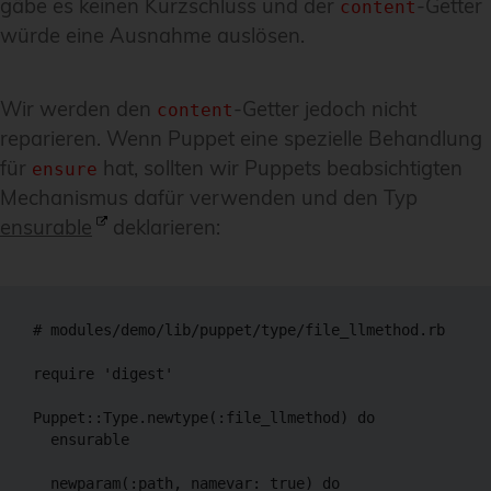
gäbe es keinen Kurzschluss und der
-Getter
content
würde eine Ausnahme auslösen.
Wir werden den
-Getter jedoch nicht
content
reparieren. Wenn Puppet eine spezielle Behandlung
für
hat, sollten wir Puppets beabsichtigten
ensure
Mechanismus dafür verwenden und den Typ
ensurable
deklarieren:
# modules/demo/lib/puppet/type/file_llmethod.rb

require 'digest'

Puppet::Type.newtype(:file_llmethod) do

  ensurable

  newparam(:path, namevar: true) do
