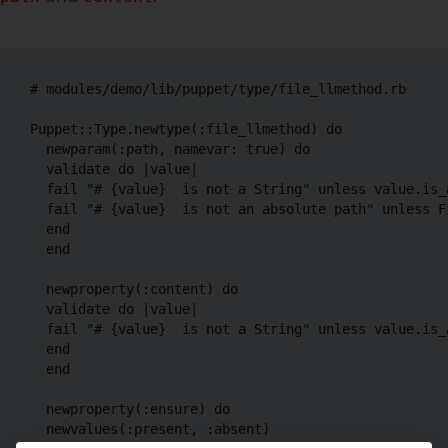
# modules/demo/lib/puppet/type/file_llmethod.rb

Puppet::Type.newtype(:file_llmethod) do

  newparam(:path, namevar: true) do

  validate do |value|

  fail "# {value}  is not a String" unless value.is_a
  fail "# {value}  is not an absolute path" unless F
  end

  end

  newproperty(:content) do

  validate do |value|

  fail "# {value}  is not a String" unless value.is_a
  end

  end

  newproperty(:ensure) do

  newvalues(:present, :absent)
