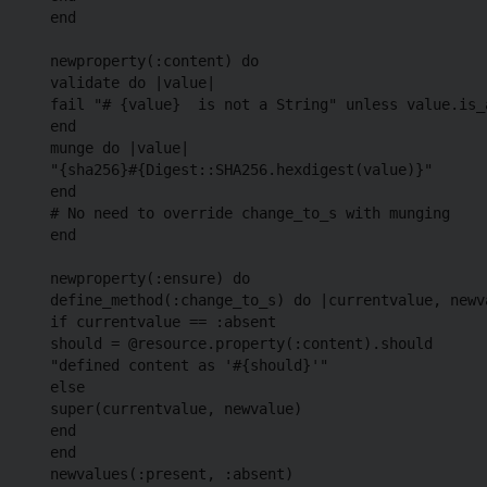
  end

  newproperty(:content) do

  validate do |value|

  fail "# {value}  is not a String" unless value.is_a
  end

  munge do |value|

  "{sha256}#{Digest::SHA256.hexdigest(value)}"

  end

  # No need to override change_to_s with munging

  end

  newproperty(:ensure) do

  define_method(:change_to_s) do |currentvalue, newva
  if currentvalue == :absent

  should = @resource.property(:content).should

  "defined content as '#{should}'"

  else

  super(currentvalue, newvalue)

  end

  end

  newvalues(:present, :absent)
