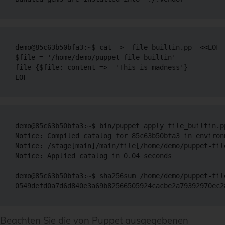
demo@85c63b50bfa3:~$ cat  >  file_builtin.pp  <<EOF

$file = '/home/demo/puppet-file-builtin'

file {$file: content =>  'This is madness'}

demo@85c63b50bfa3:~$ bin/puppet apply file_builtin.pp
Notice: Compiled catalog for 85c63b50bfa3 in environ
Notice: /stage[main]/main/file[/home/demo/puppet-fil
Notice: Applied catalog in 0.04 seconds

demo@85c63b50bfa3:~$ sha256sum /home/demo/puppet-file
Beachten Sie die von Puppet ausgegebenen