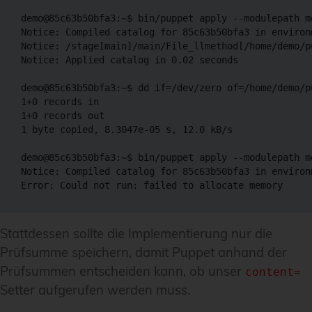
demo@85c63b50bfa3:~$ bin/puppet apply --modulepath m
Notice: Compiled catalog for 85c63b50bfa3 in environ
Notice: /stage[main]/main/File_llmethod[/home/demo/p
Notice: Applied catalog in 0.02 seconds

demo@85c63b50bfa3:~$ dd if=/dev/zero of=/home/demo/p
1+0 records in

1+0 records out

1 byte copied, 8.3047e-05 s, 12.0 kB/s

demo@85c63b50bfa3:~$ bin/puppet apply --modulepath m
Notice: Compiled catalog for 85c63b50bfa3 in environ
Stattdessen sollte die Implementierung nur die
Prüfsumme speichern, damit Puppet anhand der
Prüfsummen entscheiden kann, ob unser
content=
Setter aufgerufen werden muss.