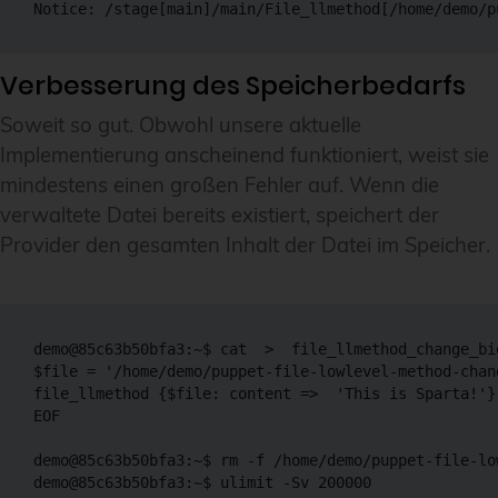
Verbesserung des Speicherbedarfs
Soweit so gut. Obwohl unsere aktuelle
Implementierung anscheinend funktioniert, weist sie
mindestens einen großen Fehler auf. Wenn die
verwaltete Datei bereits existiert, speichert der
Provider den gesamten Inhalt der Datei im Speicher.
demo@85c63b50bfa3:~$ cat  >  file_llmethod_change_big
$file = '/home/demo/puppet-file-lowlevel-method-chang
file_llmethod {$file: content =>  'This is Sparta!'}

EOF

demo@85c63b50bfa3:~$ rm -f /home/demo/puppet-file-lo
demo@85c63b50bfa3:~$ ulimit -Sv 200000
