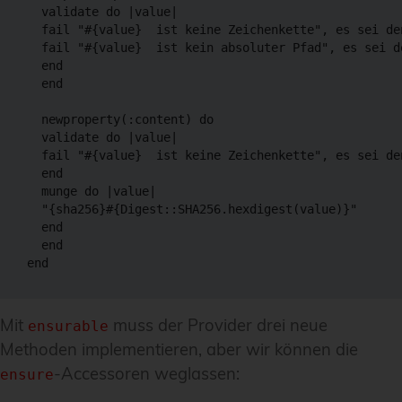
  validate do |value|

  fail "#{value}  ist keine Zeichenkette", es sei de
  fail "#{value}  ist kein absoluter Pfad", es sei d
  end

  end

  newproperty(:content) do

  validate do |value|

  fail "#{value}  ist keine Zeichenkette", es sei de
  end

  munge do |value|

  "{sha256}#{Digest::SHA256.hexdigest(value)}"

  end

  end

Mit
muss der Provider drei neue
ensurable
Methoden implementieren, aber wir können die
-Accessoren weglassen:
ensure