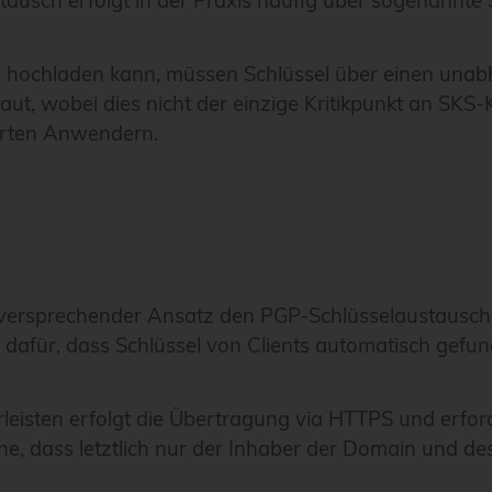
tausch erfolgt in der Praxis häufig über sogenannte
en hochladen kann, müssen Schlüssel über einen una
raut, wobei dies nicht der einzige Kritikpunkt an SKS-
ierten Anwendern.
el versprechender Ansatz den PGP-Schlüsselaustausch z
gt dafür, dass Schlüssel von Clients automatisch gef
eisten erfolgt die Übertragung via HTTPS und erforde
he, dass letztlich nur der Inhaber der Domain und de