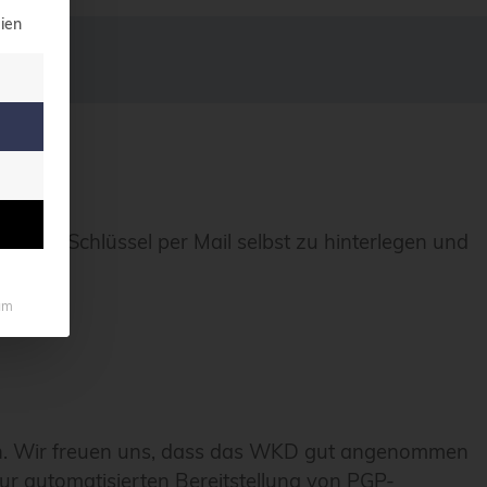
illigung erteilt werden kann. Die erste Service-Grupp
ien
 ihre Schlüssel per Mail selbst zu hinterlegen und
nü an.
um
 ein. Wir freuen uns, dass das WKD gut angenommen
zur automatisierten Bereitstellung von PGP-