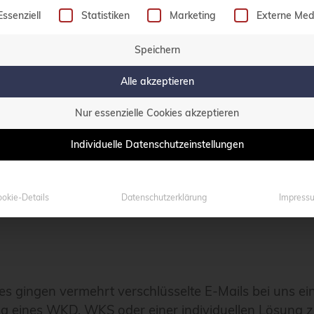
olgt eine Liste der Service-Gruppen, für die eine Einw
Essenziell
Statistiken
Marketing
Externe Med
e-key vorname.nachname@credativ.de
Speichern
Alle akzeptieren
Nur essenzielle Cookies akzeptieren
Individuelle Datenschutzeinstellungen
 zu WKD eingerichtet werden. Es ermöglicht Anwendern
ispielsweise einen entsprechend Eintrag im Kontextme
okie-Details
Datenschutzerklärung
Impress
tes gingen vermehrt verschlüsselte E-Mails bei uns
tung eines WKD, WKS oder einer individuellen Lösung 