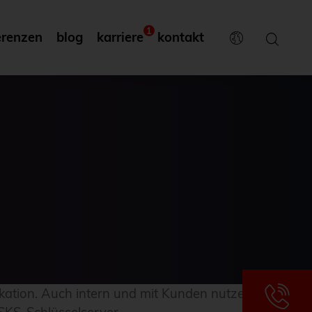
1
erenzen
blog
karriere
kontakt
ikation. Auch intern und mit Kunden nutzen wir PGP