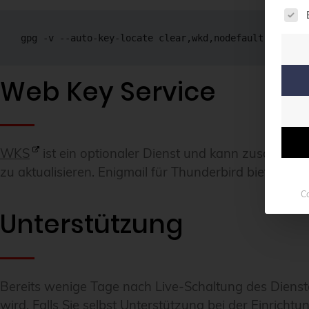
Es f
gpg -v --auto-key-locate clear,wkd,nodefault --locat
Web Key Service
WKS
ist ein optionaler Dienst und kann zusätzlich
zu aktualisieren. Enigmail für Thunderbird bietet be
Co
Unterstützung
Bereits wenige Tage nach Live-Schaltung des Diens
wird. Falls Sie selbst Unterstützung bei der Einrich