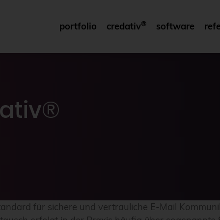
®
portfolio
credativ
software
ref
dativ®
tandard für sichere und vertrauliche E-Mail Kommun