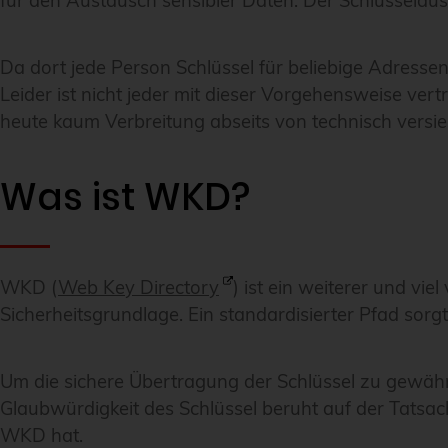
für den Austausch sensibler Daten. Der Schlüsselaus
Da dort jede Person Schlüssel für beliebige Adress
Leider ist nicht jeder mit dieser Vorgehensweise vert
heute kaum Verbreitung abseits von technisch vers
Was ist WKD?
WKD (
Web Key Directory
) ist ein weiterer und vi
Sicherheitsgrundlage. Ein standardisierter Pfad sor
Um die sichere Übertragung der Schlüssel zu gewährl
Glaubwürdigkeit des Schlüssel beruht auf der Tatsac
WKD hat.