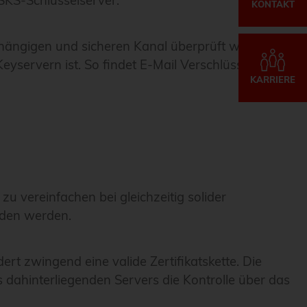
 SKS-Schlüsselserver.
KONTAKT
bhängigen und sicheren Kanal überprüft werden.
Keyservern ist. So findet E-Mail Verschlüsselung bis
KARRIERE
u vereinfachen bei gleichzeitig solider
unden werden.
rt zwingend eine valide Zertifikatskette. Die
s dahinterliegenden Servers die Kontrolle über das