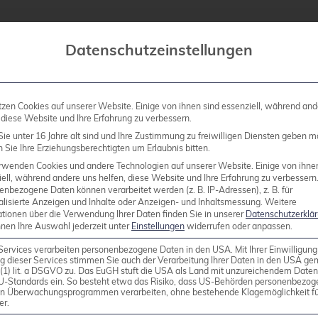
nterstützen WKD bereits. Auch wir möchten mit WKD
Datenschutzeinstellungen
 in Desktop-Clients wie Thunderbird erfolgt der vers
tzen Cookies auf unserer Website. Einige von ihnen sind essenziell, während and
 diese Website und Ihre Erfahrung zu verbessern.
etet demnach eine höhere Sicherheit gegenüber unüb
ie unter 16 Jahre alt sind und Ihre Zustimmung zu freiwilligen Diensten geben m
et wurden. Für hohe Sicherheitsanforderungen gilt we
Sie Ihre Erziehungsberechtigten um Erlaubnis bitten.
f Trust
.
rwenden Cookies und andere Technologien auf unserer Website. Einige von ihne
ell, während andere uns helfen, diese Website und Ihre Erfahrung zu verbessern
enbezogene Daten können verarbeitet werden (z. B. IP-Adressen), z. B. für
alisierte Anzeigen und Inhalte oder Anzeigen- und Inhaltsmessung.
Weitere
ationen über die Verwendung Ihrer Daten finden Sie in unserer
Datenschutzerklä
nnen Ihre Auswahl jederzeit unter
Einstellungen
widerrufen oder anpassen.
Services verarbeiten personenbezogene Daten in den USA. Mit Ihrer Einwilligung
g dieser Services stimmen Sie auch der Verarbeitung Ihrer Daten in den USA g
il Erweiterung) können Schlüssel automatisch über d
9 (1) lit. a DSGVO zu. Das EuGH stuft die USA als Land mit unzureichendem Date
U-Standards ein. So besteht etwa das Risiko, dass US-Behörden personenbezog
in Überwachungsprogrammen verarbeiten, ohne bestehende Klagemöglichkeit fü
er.