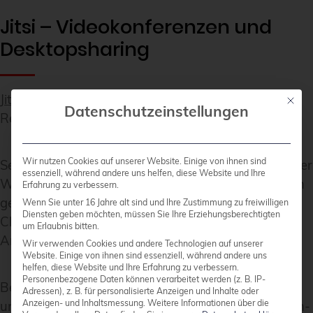
Jitsi – Videokonferenzen und
Desktopsharing
Jitsi
ist eine Sammlung freier Software zur
Mit die
Datenschutzeinstellungen
Realisierung von Videokonferenzen und Chats.
Wir nutzen Cookies auf unserer Website. Einige von ihnen sind
Seit 2015 ist eine direkte Browser-Unterstützung per
essenziell, während andere uns helfen, diese Website und Ihre
WebRTC vorhanden, was den Einstieg sehr einfach
Erfahrung zu verbessern.
gestaltet. Es ist keine zusätzliche Software auf dem
Wenn Sie unter 16 Jahre alt sind und Ihre Zustimmung zu freiwilligen
Diensten geben möchten, müssen Sie Ihre Erziehungsberechtigten
Client nötig. Natürlich sind zusätzlich Apps für
um Erlaubnis bitten.
Android und iOS verfügbar.
Wir verwenden Cookies und andere Technologien auf unserer
Website. Einige von ihnen sind essenziell, während andere uns
helfen, diese Website und Ihre Erfahrung zu verbessern.
Personenbezogene Daten können verarbeitet werden (z. B. IP-
Bei credativ wird Jitsi aktuell für Videokonferenzen
Adressen), z. B. für personalisierte Anzeigen und Inhalte oder
Anzeigen- und Inhaltsmessung.
Weitere Informationen über die
und Desktopsharing verwendet. Den reinen Sprach-