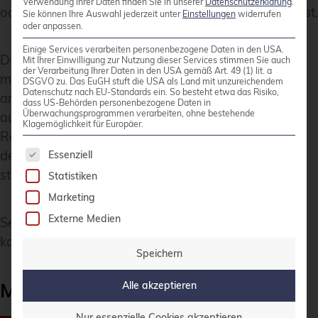
Verwendung Ihrer Daten finden Sie in unserer
Datenschutzerklärung
.
oder Textchat lösen wir mit Mumble und Mattermost.
Sie können Ihre Auswahl jederzeit unter
Einstellungen
widerrufen
oder anpassen.
Einige Services verarbeiten personenbezogene Daten in den USA.
Durch den Ansatz, WebRTC-Clients direkt
Mit Ihrer Einwilligung zur Nutzung dieser Services stimmen Sie auch
der Verarbeitung Ihrer Daten in den USA gemäß Art. 49 (1) lit. a
miteinander zu verbinden, sind die Anforderungen
DSGVO zu. Das EuGH stuft die USA als Land mit unzureichendem
Datenschutz nach EU-Standards ein. So besteht etwa das Risiko,
an die Infrastruktur überschaubar. Etwas
dass US-Behörden personenbezogene Daten in
Überwachungsprogrammen verarbeiten, ohne bestehende
aufwändiger gestalten sich Regeländerungen im
Klagemöglichkeit für Europäer.
Routing und in der Firewall, um die Kommunikation
Es folgt eine Liste der Service-Gruppen, für die 
der Clients zu gewährleisten und somit einen
Essenziell
stabilen Betriebszustand zu erreichen.
Statistiken
Marketing
Externe Medien
Selbstverständlich ist auch Jitsi freie Software und
kann auf eigener Infrastruktur betrieben werden.
Speichern
Mattermost als Chat-Dienst
Alle akzeptieren
Nur essenzielle Cookies akzeptieren