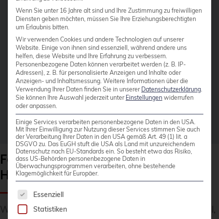
      'dbport' =>  '',

Wenn Sie unter 16 Jahre alt sind und Ihre Zustimmung zu freiwilligen
      'dbuser' => 'moodle_safereads',

Diensten geben möchten, müssen Sie Ihre Erziehungsberechtigten
      'dbpass' => 'moodle'

um Erlaubnis bitten.
      ],

Wir verwenden Cookies und andere Technologien auf unserer
      [

Website. Einige von ihnen sind essenziell, während andere uns
      'dbhost' => '192.168.1.3',

helfen, diese Website und Ihre Erfahrung zu verbessern.
Personenbezogene Daten können verarbeitet werden (z. B. IP-
      'dbport' =>  '',

Adressen), z. B. für personalisierte Anzeigen und Inhalte oder
      'dbuser' => 'moodle_safereads',

Anzeigen- und Inhaltsmessung.
Weitere Informationen über die
      'dbpass' => 'moodle'

Verwendung Ihrer Daten finden Sie in unserer
Datenschutzerklärung
.
      ]

Sie können Ihre Auswahl jederzeit unter
Einstellungen
widerrufen
    ]

oder anpassen.
  ]

Einige Services verarbeiten personenbezogene Daten in den USA.
);
Mit Ihrer Einwilligung zur Nutzung dieser Services stimmen Sie auch
der Verarbeitung Ihrer Daten in den USA gemäß Art. 49 (1) lit. a
DSGVO zu. Das EuGH stuft die USA als Land mit unzureichendem
Datenschutz nach EU-Standards ein. So besteht etwa das Risiko,
Failover/Load-Balancing mit
dass US-Behörden personenbezogene Daten in
Überwachungsprogrammen verarbeiten, ohne bestehende
HAProxy
Klagemöglichkeit für Europäer.
Es folgt eine Liste der Service-Gruppen, für die 
Essenziell
Wenn stattdessen HAProxy verwendet werden soll,
Statistiken