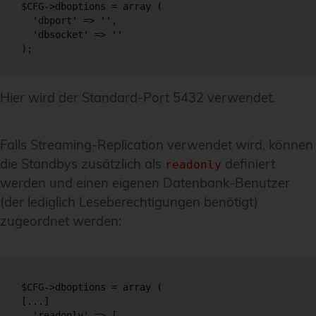
$CFG->dboptions = array (

  'dbport' => '',

  'dbsocket' => ''

);
Hier wird der Standard-Port 5432 verwendet.
Falls Streaming-Replication verwendet wird, können
die Standbys zusätzlich als
definiert
readonly
werden und einen eigenen Datenbank-Benutzer
(der lediglich Leseberechtigungen benötigt)
zugeordnet werden:
$CFG->dboptions = array (

[...]

  'readonly' => [
