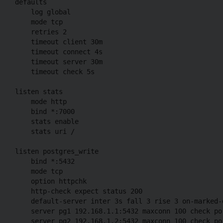
defaults

    log global

    mode tcp

    retries 2

    timeout client 30m

    timeout connect 4s

    timeout server 30m

    timeout check 5s

listen stats

    mode http

    bind *:7000

    stats enable

    stats uri /

listen postgres_write

    bind *:5432

    mode tcp

    option httpchk

    http-check expect status 200

    default-server inter 3s fall 3 rise 3 on-marked-
    server pg1 192.168.1.1:5432 maxconn 100 check por
    server pg2 192.168.1.2:5432 maxconn 100 check por