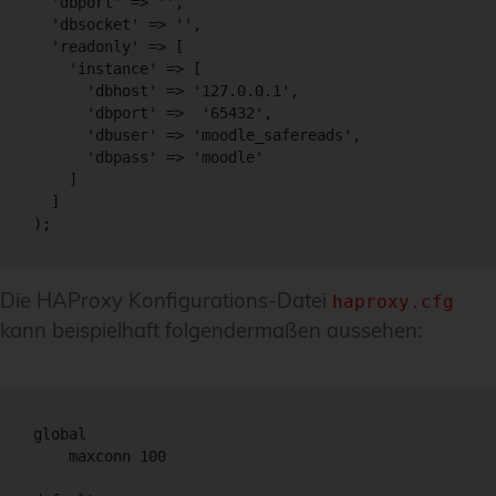
  'dbport' => '',

  'dbsocket' => '',

  'readonly' => [

    'instance' => [

      'dbhost' => '127.0.0.1',

      'dbport' =>  '65432',

      'dbuser' => 'moodle_safereads',

      'dbpass' => 'moodle'

    ]

  ]

);
Die HAProxy Konfigurations-Datei
haproxy.cfg
kann beispielhaft folgendermaßen aussehen:
global

    maxconn 100
