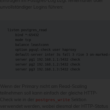
Einträgen im Postgres-Log bzgl. fehlerhafter oder
unvollständiger Logins führen:
listen postgres_read

    bind *:65432

    mode tcp

    balance leastconn

    option pgsql-check user haproxy

    default-server inter 3s fall 3 rise 3 on-marked-
    server pg1 192.168.1.1:5432 check

    server pg2 192.168.1.2:5432 check

    server pg3 192.168.1.3:5432 check
Wenn der Primary nicht am Read-Scaling
teilnehmen soll kann einfach der gleiche HTTP-
Check wie in der
Sektion
postgres_write
verwendet werden, wobei diesmal der HTTP-Status