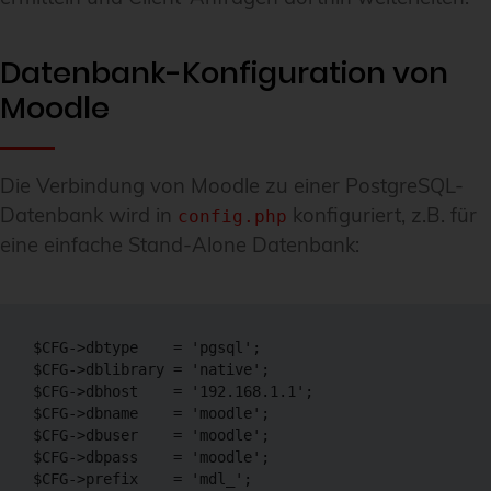
Datenbank-Konfiguration von
Moodle
Die Verbindung von Moodle zu einer PostgreSQL-
Datenbank wird in
konfiguriert, z.B. für
config.php
eine einfache Stand-Alone Datenbank:
$CFG->dbtype    = 'pgsql';

$CFG->dblibrary = 'native';

$CFG->dbhost    = '192.168.1.1';

$CFG->dbname    = 'moodle';

$CFG->dbuser    = 'moodle';

$CFG->dbpass    = 'moodle';

$CFG->prefix    = 'mdl_';
