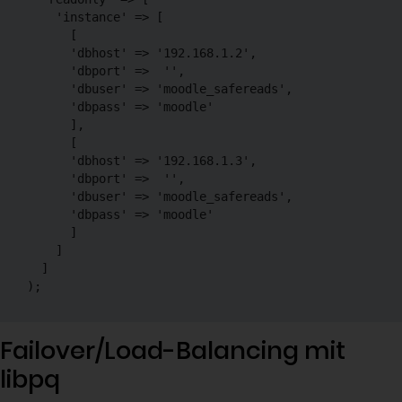
    'instance' => [

      [

      'dbhost' => '192.168.1.2',

      'dbport' =>  '',

      'dbuser' => 'moodle_safereads',

      'dbpass' => 'moodle'

      ],

      [

      'dbhost' => '192.168.1.3',

      'dbport' =>  '',

      'dbuser' => 'moodle_safereads',

      'dbpass' => 'moodle'

      ]

    ]

  ]

);
Failover/Load-Balancing mit
libpq