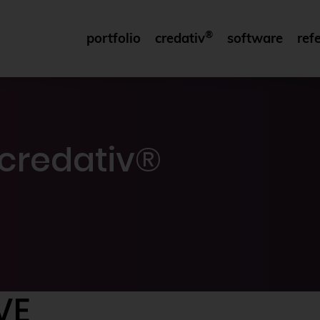
®
portfolio
credativ
software
ref
 credativ®
VE