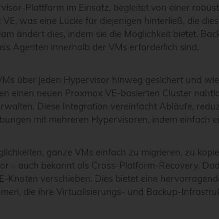
rvisor-Plattform im Einsatz, begleitet von einer robu
VE, was eine Lücke für diejenigen hinterließ, die di
eam ändert dies, indem sie die Möglichkeit bietet, B
s Agenten innerhalb der VMs erforderlich sind.
Ms über jeden Hypervisor hinweg gesichert und wied
men einen neuen Proxmox VE-basierten Cluster nahtlo
rwalten. Diese Integration vereinfacht Abläufe, reduz
bungen mit mehreren Hypervisoren, indem einfach e
öglichkeiten, ganze VMs einfach zu migrieren, zu kopi
or – auch bekannt als Cross-Platform-Recovery. D
Knoten verschieben. Dies bietet eine hervorragende
men, die ihre Virtualisierungs- und Backup-Infrastruk