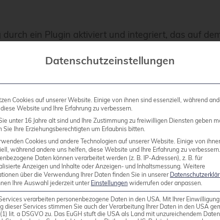
urch ein Plugin aktiviert und integriert, das auf d
itektur, die den Einsatz von Worker-Nodes erfordert
Datenschutzeinstellungen
ine-Payloads von den Proxmox VE-Hosts zum vorgese
eeam Backup Server-Konsole instanziiert. Ihre Rolle 
r VMware-Backup-Lösungen.
tzen Cookies auf unserer Website. Einige von ihnen sind essenziell, während and
 diese Website und Ihre Erfahrung zu verbessern.
Cluster benötigt. Für eine verbesserte Leistung kön
ie unter 16 Jahre alt sind und Ihre Zustimmung zu freiwilligen Diensten geben m
Sie Ihre Erziehungsberechtigten um Erlaubnis bitten.
 Arbeitsspeicher und 100 GB Festplattenspeicher, wa
rwenden Cookies und andere Technologien auf unserer Website. Einige von ihne
ell, während andere uns helfen, diese Website und Ihre Erfahrung zu verbessern
enbezogene Daten können verarbeitet werden (z. B. IP-Adressen), z. B. für
alisierte Anzeigen und Inhalte oder Anzeigen- und Inhaltsmessung.
Weitere
ationen über die Verwendung Ihrer Daten finden Sie in unserer
Datenschutzerklä
nnen Ihre Auswahl jederzeit unter
Einstellungen
widerrufen oder anpassen.
Services verarbeiten personenbezogene Daten in den USA. Mit Ihrer Einwilligung
g dieser Services stimmen Sie auch der Verarbeitung Ihrer Daten in den USA g
s vorhandene Installation von Veeam Backup & Replic
9 (1) lit. a DSGVO zu. Das EuGH stuft die USA als Land mit unzureichendem Date