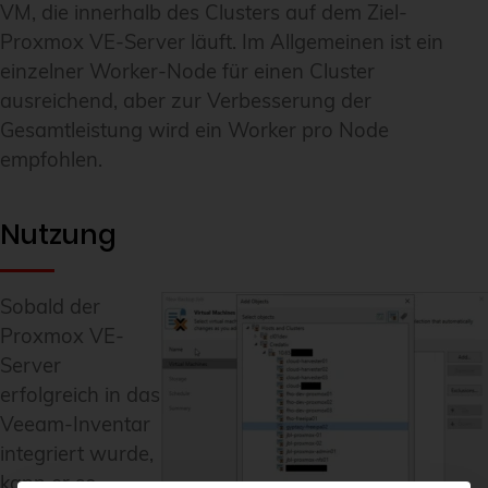
VM, die innerhalb des Clusters auf dem Ziel-
Proxmox VE-Server läuft. Im Allgemeinen ist ein
einzelner Worker-Node für einen Cluster
ausreichend, aber zur Verbesserung der
Gesamtleistung wird ein Worker pro Node
empfohlen.
Nutzung
Sobald der
Proxmox VE-
Server
erfolgreich in das
Veeam-Inventar
integriert wurde,
kann er so