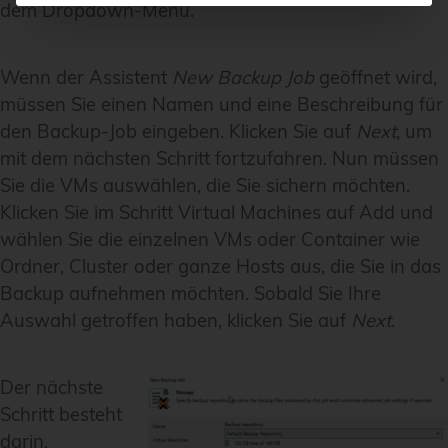
dem Dropdown-Menü.
Wenn der Assistent
New Backup Job
geöffnet wird,
müssen Sie einen Namen und eine Beschreibung für
den Backup-Job eingeben. Klicken Sie auf
Next
, um
mit dem nächsten Schritt fortzufahren. Nun müssen
Sie die VMs auswählen, die Sie sichern möchten.
Klicken Sie im Schritt
Virtual Machines
auf
Add
und
wählen Sie die einzelnen VMs oder Container wie
Ordner, Cluster oder ganze Hosts aus, die Sie in das
Backup aufnehmen möchten. Sobald Sie Ihre
Auswahl getroffen haben, klicken Sie auf
Next
.
Der nächste
Schritt besteht
darin,