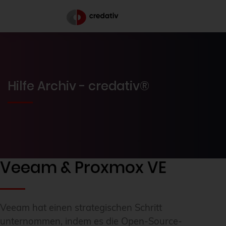
Hilfe Archiv - credativ®
Veeam & Proxmox VE
Veeam hat einen strategischen Schritt
unternommen, indem es die Open-Source-