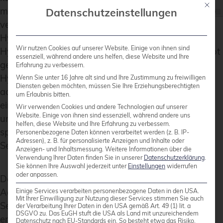
Mit die
mühelos
Datenschutzeinstellungen
verwaltet werden wie jeder andere unterstützte
Hypervisor, wie VMware vSphere oder Microsoft
Wir nutzen Cookies auf unserer Website. Einige von ihnen sind
Hyper-V. Ein wesentlicher Vorteil, wie im Screenshot
essenziell, während andere uns helfen, diese Website und Ihre
gezeigt, ist die Möglichkeit, verschiedene
Erfahrung zu verbessern.
Hypervisoren und Server in Clustern zentral zu
Wenn Sie unter 16 Jahre alt sind und Ihre Zustimmung zu freiwilligen
Diensten geben möchten, müssen Sie Ihre Erziehungsberechtigten
administrieren. Dies eliminiert die Notwendigkeit
um Erlaubnis bitten.
einer separaten Veeam-Instanz für jeden Cluster
Wir verwenden Cookies und andere Technologien auf unserer
Website. Einige von ihnen sind essenziell, während andere uns
und optimiert die Abläufe. Dennoch kann es
helfen, diese Website und Ihre Erfahrung zu verbessern.
spezifische Szenarien geben, in denen individuelle
Personenbezogene Daten können verarbeitet werden (z. B. IP-
Adressen), z. B. für personalisierte Anzeigen und Inhalte oder
Setups für jeden Cluster vorzuziehen sind.
Anzeigen- und Inhaltsmessung.
Weitere Informationen über die
Verwendung Ihrer Daten finden Sie in unserer
Datenschutzerklärung
.
Sie können Ihre Auswahl jederzeit unter
Einstellungen
widerrufen
oder anpassen.
Dadurch wird nicht nur die Arbeit des
Administrators bei der Arbeit mit verschiedenen
Einige Services verarbeiten personenbezogene Daten in den USA.
Mit Ihrer Einwilligung zur Nutzung dieser Services stimmen Sie auch
Servern und Clustern vereinfacht, sondern bietet
der Verarbeitung Ihrer Daten in den USA gemäß Art. 49 (1) lit. a
DSGVO zu. Das EuGH stuft die USA als Land mit unzureichendem
endlich auch die Möglichkeit für Cross-Hypervisor-
Datenschutz nach EU-Standards ein. So besteht etwa das Risiko,