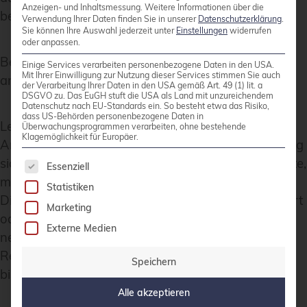
Anzeigen- und Inhaltsmessung.
Weitere Informationen über die
bereits jetzt möglich.
Verwendung Ihrer Daten finden Sie in unserer
Datenschutzerklärung
.
Sie können Ihre Auswahl jederzeit unter
Einstellungen
widerrufen
oder anpassen.
Betroffene Helm Charts können z.B. mit
Einige Services verarbeiten personenbezogene Daten in den USA.
Mit Ihrer Einwilligung zur Nutzung dieser Services stimmen Sie auch
angepassten Values Dateien gepatcht werden.
der Verarbeitung Ihrer Daten in den USA gemäß Art. 49 (1) lit. a
DSGVO zu. Das EuGH stuft die USA als Land mit unzureichendem
Datenschutz nach EU-Standards ein. So besteht etwa das Risiko,
dass US-Behörden personenbezogene Daten in
Leider handelt es sich bei den genannten
Überwachungsprogrammen verarbeiten, ohne bestehende
Klagemöglichkeit für Europäer.
Anpassungen nur um einen Quickfix. Wer langfristig
Es folgt eine Liste der Service-Gruppen, für die 
sichere und aktualisierte Images verwenden möchte,
Essenziell
muss sich umstellen.
Statistiken
Dies kann bedeuten auf ein alternatives Helm-Chart
Marketing
oder Container Image zu wechseln, sich mit den
Externe Medien
neuen Gegebenheiten des bitnamisecure
Repositories abzufinden oder aber für den
Speichern
bisherigen Komfort zu bezahlen.
Alle akzeptieren