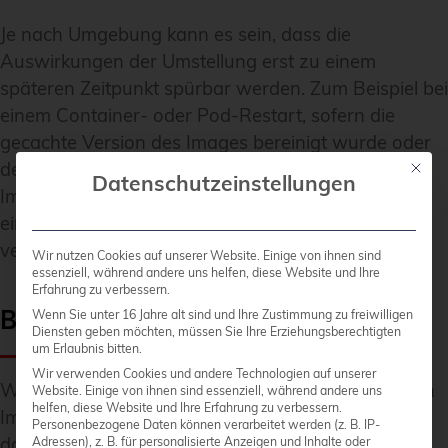
Je nach Umgebung kann es sein, dass die
Auswirkungen der Umstellung erst zu einem
späteren Zeitpunkt spürbar werden. Zum Beispiel bei
einem Container- oder Pod-Restart, sofern die
gecachte Version des Images bereinigt wurde oder
der Pod auf einer Node gestartet wurde, die das
Mit die
Datenschutzeinstellungen
Image nicht im direkten Zugriff (Cache) hat. Sofern
ein Container Proxy zum Bezug der Images
verwendet wird, ggf. noch später.
Wir nutzen Cookies auf unserer Website. Einige von ihnen sind
essenziell, während andere uns helfen, diese Website und Ihre
Erfahrung zu verbessern.
Benötigte Anpassungen
Wenn Sie unter 16 Jahre alt sind und Ihre Zustimmung zu freiwilligen
Diensten geben möchten, müssen Sie Ihre Erziehungsberechtigten
um Erlaubnis bitten.
Wir verwenden Cookies und andere Technologien auf unserer
Wer sicherstellen will, dass die aktuell verwendeten
Website. Einige von ihnen sind essenziell, während andere uns
helfen, diese Website und Ihre Erfahrung zu verbessern.
Images weiter bezogen werden können, sollte auf
Personenbezogene Daten können verarbeitet werden (z. B. IP-
das Bitnami Legacy Repository umstellen. Dies ist
Adressen), z. B. für personalisierte Anzeigen und Inhalte oder