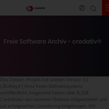
Freie Software Archiv - credativ®
Das Debian-Projekt hat soeben Version 11
(„Bullseye“) ihres freien Betriebssystems
veröffentlicht. Insgesamt haben über 6,208
Contributor am neuesten Release mitgearbeitet und
zur erfolgreichen Umsetzung beigetragen. Wir