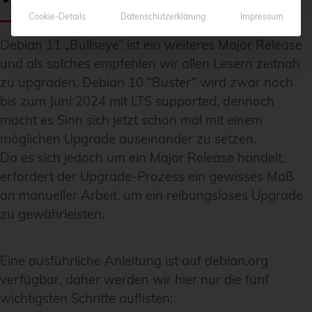
Cookie-Details
Datenschutzerklärung
Impressum
Debian 11 „Bullseye“ ist ein weiteres Major Release
und als solches empfehlen wir allen Lesern zeitnah
zu upgraden. Debian 10 “Buster” wird zwar noch
bis zum Juni 2024 mit LTS supported, dennoch
macht es Sinn sich jetzt schon mal mit einem
möglichen Upgrade auseinander zu setzen.
Da es sich jedoch um ein Major Release handelt,
erfordert der Upgrade-Prozess ein gewisses Maß
an manueller Arbeit, um ein reibungsloses Upgrade
zu gewährleisten.
Eine ausführliche Anleitung ist auf debian.org
verfügbar, daher werden wir hier nur die fünf
wichtigsten Schritte auflisten: