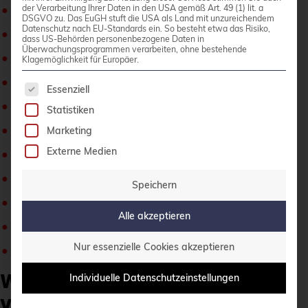
Adrian Vondendriesch
der Verarbeitung Ihrer Daten in den USA gemäß Art. 49 (1) lit. a
DSGVO zu. Das EuGH stuft die USA als Land mit unzureichendem
Datenschutz nach EU-Standards ein. So besteht etwa das Risiko,
Alexander Wirt (Formorer)
dass US-Behörden personenbezogene Daten in
Überwachungsprogrammen verarbeiten, ohne bestehende
Bastian Blank (Waldi)
Klagemöglichkeit für Europäer.
Christoph Berg (Myon)
Es folgt eine Liste der Service-Gruppen, für die 
Essenziell
Dominik George (Natureshadow)
Statistiken
Felix Geyer (fgeyer)
Marketing
Externe Medien
Martin Zobel-Helas (Zobel)
Michael Banck (azeem)
Speichern
Dr. Michael Meskes (feivel)
Alle akzeptieren
Noël Köthe (Noel)
Nur essenzielle Cookies akzeptieren
Sven Bartscher (kritzefitz)
Wie upgraden Sie am besten
Individuelle Datenschutzeinstellungen
von Debian 10 zu Debian 11?