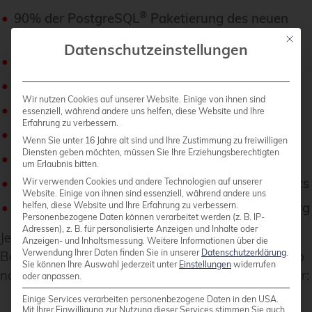
®
90% der PostgreSQL
Paketierung des neuen
Release
Mit die
Datenschutzeinstellungen
Wartung mitarbeit an verschiedenen Paketen
Unterstützung als Debian-Sys-Admin
Wir nutzen Cookies auf unserer Website. Einige von ihnen sind
Mitarbeit and Debian Edu / Skolelinux
essenziell, während andere uns helfen, diese Website und Ihre
Erfahrung zu verbessern.
Entwicklungsarbeit an Kernel-Images
Wenn Sie unter 16 Jahre alt sind und Ihre Zustimmung zu freiwilligen
Diensten geben möchten, müssen Sie Ihre Erziehungsberechtigten
Entwicklungsarbeit an Cloud-Images
um Erlaubnis bitten.
Entwicklungsarbeit für diverse Debian Backports
Wir verwenden Cookies und andere Technologien auf unserer
Website. Einige von ihnen sind essenziell, während andere uns
Mitarbeit und Unterstützung bei salsa.debian.org
helfen, diese Website und Ihre Erfahrung zu verbessern.
Personenbezogene Daten können verarbeitet werden (z. B. IP-
Adressen), z. B. für personalisierte Anzeigen und Inhalte oder
Jeder unserer Kollegen hat einen signifikanten
Anzeigen- und Inhaltsmessung.
Weitere Informationen über die
Verwendung Ihrer Daten finden Sie in unserer
Datenschutzerklärung
.
Beitrag zum aktuellen Releasegeleistet und deshalb
Sie können Ihre Auswahl jederzeit unter
Einstellungen
widerrufen
noch einmal einen herzlichen Dank an alle Debianer:
oder anpassen.
Einige Services verarbeiten personenbezogene Daten in den USA.
Mit Ihrer Einwilligung zur Nutzung dieser Services stimmen Sie auch