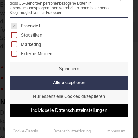
dass US-Behörden personenbezogene Daten in
Erstinstallation
Überwachungsprogrammen verarbeiten, ohne bestehende
werden Sie
Klagemöglichkeit für Europäer.
durch die
Es folgt eine Liste der Service-Gruppen, für die 
Essenziell
folgenden drei
Statistiken
Schritte geführt,
Marketing
die im Detail behandelt werden:
Externe Medien
Netzwerk konfigurieren
Speichern
Speicher konfigurieren
Alle akzeptieren
VM erstellen
Nur essenzielle Cookies akzeptieren
Netzwerk konfigurieren
Individuelle Datenschutzeinstellungen
Die Vernetzung ist einer der wichtigsten und
komplexesten Aspekte in virtualisierten
Umgebungen. Noch komplexere Konfigurationen,
Cookie-Details
Datenschutzerklärung
Impressum
einschließlich
VLAN
-Trennungen usw., sind möglich,