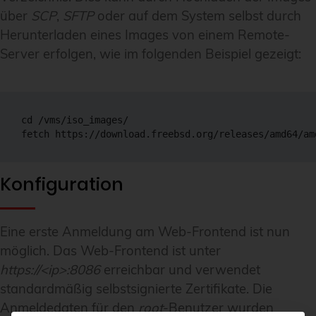
über
SCP
,
SFTP
oder auf dem System selbst durch
Herunterladen eines Images von einem Remote-
Server erfolgen, wie im folgenden Beispiel gezeigt:
cd /vms/iso_images/

Konfiguration
Eine erste Anmeldung am Web-Frontend ist nun
möglich. Das Web-Frontend ist unter
https://<ip>:8086
erreichbar und verwendet
standardmäßig selbstsignierte Zertifikate. Die
Anmeldedaten für den
root
-Benutzer wurden