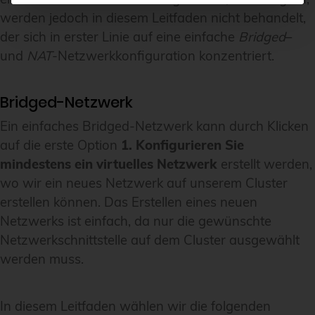
werden jedoch in diesem Leitfaden nicht behandelt,
der sich in erster Linie auf eine einfache
Bridged
–
und
NAT
-Netzwerkkonfiguration konzentriert.
Bridged-Netzwerk
Ein einfaches Bridged-Netzwerk kann durch Klicken
auf die erste Option
1. Konfigurieren Sie
mindestens ein virtuelles Netzwerk
erstellt werden,
wo wir ein neues Netzwerk auf unserem Cluster
erstellen können. Das Erstellen eines neuen
Netzwerks ist einfach, da nur die gewünschte
Netzwerkschnittstelle auf dem Cluster ausgewählt
werden muss.
In diesem Leitfaden wählen wir die folgenden