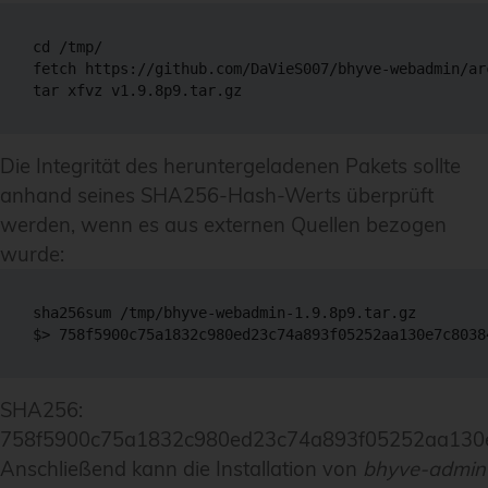
cd /tmp/

fetch https://github.com/DaVieS007/bhyve-webadmin/ar
tar xfvz v1.9.8p9.tar.gz
Die Integrität des heruntergeladenen Pakets sollte
anhand seines SHA256-Hash-Werts überprüft
werden, wenn es aus externen Quellen bezogen
wurde:
sha256sum /tmp/bhyve-webadmin-1.9.8p9.tar.gz

SHA256:
758f5900c75a1832c980ed23c74a893f05252aa130
Anschließend kann die Installation von
bhyve-admin