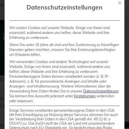
Mit die
während der Einrichtung auf der CLI ausgegeben.
Datenschutzeinstellungen
Wir nutzen Cookies auf unserer Website. Einige von ihnen sind
essenziell, während andere uns helfen, diese Website und Ihre
Erfahrung zu verbessern.
Wenn Sie unter 16 Jahre alt sind und Ihre Zustimmung zu freiwilligen
Diensten geben möchten, müssen Sie Ihre Erziehungsberechtigten
um Erlaubnis bitten.
Wir verwenden Cookies und andere Technologien auf unserer
Website. Einige von ihnen sind essenziell, während andere uns
helfen, diese Website und Ihre Erfahrung zu verbessern.
Personenbezogene Daten können verarbeitet werden (z. B. IP-
bhyve BVCP Login
Adressen), z. B. für personalisierte Anzeigen und Inhalte oder
Anzeigen- und Inhaltsmessung.
Weitere Informationen über die
Verwendung Ihrer Daten finden Sie in unserer
Datenschutzerklärung
.
Sie können Ihre Auswahl jederzeit unter
Einstellungen
widerrufen
Nach erfolgreicher Anmeldung wird die Standard-
oder anpassen.
Übersichtsseite angezeigt.
Einige Services verarbeiten personenbezogene Daten in den USA.
Mit Ihrer Einwilligung zur Nutzung dieser Services stimmen Sie auch
der Verarbeitung Ihrer Daten in den USA gemäß Art. 49 (1) lit. a
DSGVO zu. Das EuGH stuft die USA als Land mit unzureichendem
Nach der
Datenschutz nach EU-Standards ein. So besteht etwa das Risiko,