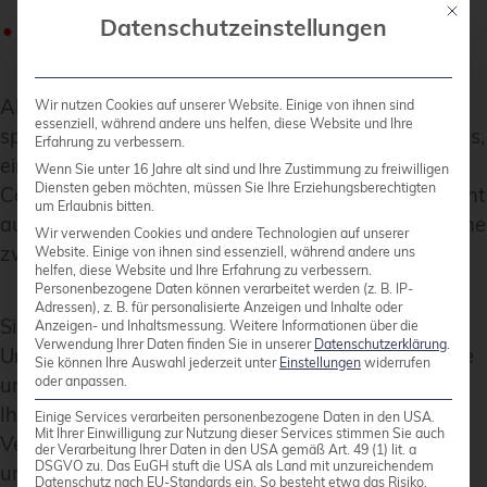
Mit die
Datenschutzeinstellungen
Langfristige Wartung und Optimierung von
Linux-Infrastrukturen
Als deutsches Unternehmen verstehen wir die
Wir nutzen Cookies auf unserer Website. Einige von ihnen sind
essenziell, während andere uns helfen, diese Website und Ihre
spezifischen Anforderungen des deutschen Marktes,
Erfahrung zu verbessern.
einschließlich Datenschutzbestimmungen und
Wenn Sie unter 16 Jahre alt sind und Ihre Zustimmung zu freiwilligen
Diensten geben möchten, müssen Sie Ihre Erziehungsberechtigten
Compliance-Vorgaben. Unser Support-Team besteht
um Erlaubnis bitten.
ausschließlich aus festangestellten Spezialisten ohne
Wir verwenden Cookies und andere Technologien auf unserer
zwischengeschaltetes Callcenter.
Website. Einige von ihnen sind essenziell, während andere uns
helfen, diese Website und Ihre Erfahrung zu verbessern.
Personenbezogene Daten können verarbeitet werden (z. B. IP-
Adressen), z. B. für personalisierte Anzeigen und Inhalte oder
Sie möchten die Möglichkeiten von Linux für Ihr
Anzeigen- und Inhaltsmessung.
Weitere Informationen über die
Verwendung Ihrer Daten finden Sie in unserer
Datenschutzerklärung
.
Unternehmen nutzen? Kontaktieren Sie uns für eine
Sie können Ihre Auswahl jederzeit unter
Einstellungen
widerrufen
unverbindliche Beratung und erfahren Sie, wie wir
oder anpassen.
Ihre Linux-Migration erfolgreich gestalten können.
Einige Services verarbeiten personenbezogene Daten in den USA.
Mit Ihrer Einwilligung zur Nutzung dieser Services stimmen Sie auch
Vereinbaren Sie noch heute einen Termin mit
der Verarbeitung Ihrer Daten in den USA gemäß Art. 49 (1) lit. a
DSGVO zu. Das EuGH stuft die USA als Land mit unzureichendem
unseren Linux-Experten.
Datenschutz nach EU-Standards ein. So besteht etwa das Risiko,