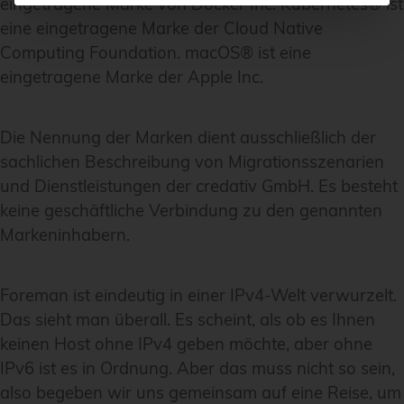
eingetragene Marke von Docker Inc. Kubernetes® ist
eine eingetragene Marke der Cloud Native
Computing Foundation. macOS® ist eine
eingetragene Marke der Apple Inc.
Die Nennung der Marken dient ausschließlich der
sachlichen Beschreibung von Migrationsszenarien
und Dienstleistungen der credativ GmbH. Es besteht
keine geschäftliche Verbindung zu den genannten
Markeninhabern.
Foreman ist eindeutig in einer IPv4-Welt verwurzelt.
Das sieht man überall. Es scheint, als ob es Ihnen
keinen Host ohne IPv4 geben möchte, aber ohne
IPv6 ist es in Ordnung. Aber das muss nicht so sein,
also begeben wir uns gemeinsam auf eine Reise, um