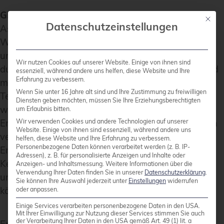
GPG-Workshop
für Neueinsteiger:
Mit die
Datenschutzeinstellungen
Asymmetrische Kryptographie ist ein tägliches
Werkzeug im Debian-Betrieb, das verwendet wird,
um Vertrauen aufzubauen und die Kommunikation
Wir nutzen Cookies auf unserer Website. Einige von ihnen sind
durch E-Mail-Verschlüsselung, Paketsignierung und
essenziell, während andere uns helfen, diese Website und Ihre
Erfahrung zu verbessern.
mehr zu sichern. In diesem Workshop lernen die
Wenn Sie unter 16 Jahre alt sind und Ihre Zustimmung zu freiwilligen
Teilnehmer, einen PGP-Schlüssel zu erstellen und
Diensten geben möchten, müssen Sie Ihre Erziehungsberechtigten
wichtige Aufgaben wie Datei-Verschlüsselung/-
um Erlaubnis bitten.
Entschlüsselung, Inhaltssignierung und das Senden
Wir verwenden Cookies und andere Technologien auf unserer
Website. Einige von ihnen sind essenziell, während andere uns
verschlüsselter E-Mails durchzuführen. Nach der
helfen, diese Website und Ihre Erfahrung zu verbessern.
Personenbezogene Daten können verarbeitet werden (z. B. IP-
Erstellung wird der Schlüssel auf öffentliche
Adressen), z. B. für personalisierte Anzeigen und Inhalte oder
Keyserver hochgeladen, sodass die Teilnehmer an
Anzeigen- und Inhaltsmessung.
Weitere Informationen über die
Verwendung Ihrer Daten finden Sie in unserer
Datenschutzerklärung
.
unserer Continuous Keysigning Party teilnehmen
Sie können Ihre Auswahl jederzeit unter
Einstellungen
widerrufen
können.
oder anpassen.
Einige Services verarbeiten personenbezogene Daten in den USA.
Mit Ihrer Einwilligung zur Nutzung dieser Services stimmen Sie auch
der Verarbeitung Ihrer Daten in den USA gemäß Art. 49 (1) lit. a