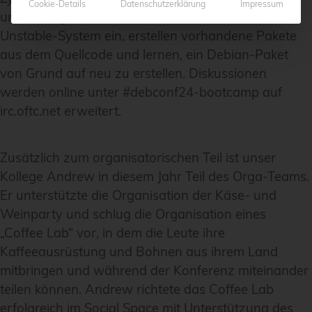
Cookie-Details
Datenschutzerklärung
Impressum
und testing. Die Teilnehmer richten ein Debian-
Unstable-System ein, erstellen vorhandene Pakete
aus dem Quellcode und lernen, ein Debian-Paket
von Grund auf neu zu erstellen. Diskussionen
werden online unter #debconf24-bootcamp auf
irc.oftc.net erweitert.
Zusätzlich zum organisatorischen Teil ist unser
Kollege Andrew in diesem Jahr Teil des Orga-Teams.
Er unterstützte die Organisation der Käse- und
Weinparty und schlug die Organisation eines
„Coffee Lab“ vor, in dem die Leute ihre
Kaffeeausrüstung und Bohnen aus ihrem Land
mitbringen und während der Konferenz miteinander
teilen können. Andrew richtete das Coffee Lab
erfolgreich im Social Space mit Unterstützung des