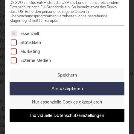
Erstellen von Webgalerien mit Geo-Tagged Fotos:
DSGVO zu. Das EuGH stuft die USA als Land mit unzureichendem
Erfahren Sie, wie Sie aus einer Geo-Tagged
Datenschutz nach EU-Standards ein. So besteht etwa das Risiko,
dass US-Behörden personenbezogene Daten in
Fotosammlung eine Webgalerie mit integrierten
Überwachungsprogrammen verarbeiten, ohne bestehende
Klagemöglichkeit für Europäer.
Karten erstellen. Die Sitzung behandelt die
Es folgt eine Liste der Service-Gruppen, für die 
Verwendung von fgallery, openlayers und einem
Essenziell
benutzerdefinierten Python-Skript, die alle von
Statistiken
einem Makefile orchestriert werden. Diese Methode,
Marketing
die 2018 für eine Südkorea-Galerie verwendet
Externe Medien
wurde, wird praxisnah vermittelt und befähigt
andere, ihre Fotosammlungen auf ähnliche Weise zu
Speichern
präsentieren.
Alle akzeptieren
Einführung in die Erstellung von .deb-Dateien
Nur essenzielle Cookies akzeptieren
(Debian-Paketierung):
Individuelle Datenschutzeinstellungen
Diese Sitzung befasst sich mit den Grundlagen der
Debian-Paketierung und dem Debian-Release-
Zyklus, einschließlich der Zweige stable, unstable