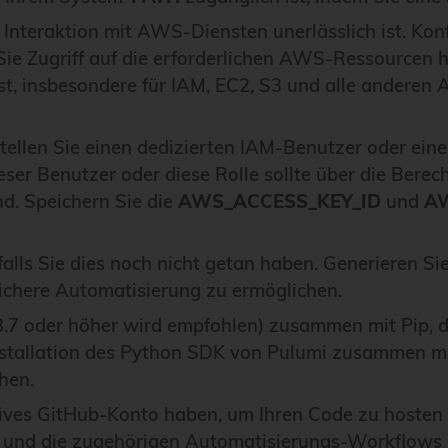
die Interaktion mit AWS-Diensten unerlässlich ist. K
ie Zugriff auf die erforderlichen AWS-Ressourcen h
st, insbesondere für IAM, EC2, S3 und alle anderen
stellen Sie einen dedizierten IAM-Benutzer oder eine
ser Benutzer oder diese Rolle sollte über die Berec
nd. Speichern Sie die
AWS_ACCESS_KEY_ID
und
A
 falls Sie dies noch nicht getan haben. Generieren Si
ichere Automatisierung zu ermöglichen.
n 3.7 oder höher wird empfohlen) zusammen mit Pip, d
r Installation des Python SDK von Pulumi zusammen m
hen.
aktives GitHub-Konto haben, um Ihren Code zu hosten 
t und die zugehörigen Automatisierungs-Workflows s