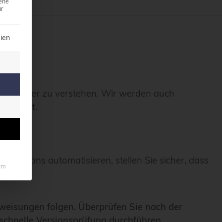
ene
r
illigung erteilt werden kann. Die erste Service-Grupp
ien
lumi besser zu verstehen. Wir werden auch
atisiert.
Actions automatisieren, stellen Sie sicher, dass
um
anweisungen folgen. Überprüfen Sie nach der
 schnelle Versionsprüfung durchführen.