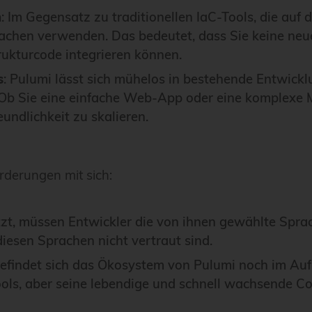
n
: Im Gegensatz zu traditionellen IaC-Tools, die au
achen verwenden. Das bedeutet, dass Sie keine neu
rukturcode integrieren können.
s
: Pulumi lässt sich mühelos in bestehende Entwick
Ob Sie eine einfache Web-App oder eine komplexe M
eundlichkeit zu skalieren.
rderungen mit sich:
t, müssen Entwickler die von ihnen gewählte Sprach
diesen Sprachen nicht vertraut sind.
l befindet sich das Ökosystem von Pulumi noch im Au
ols, aber seine lebendige und schnell wachsende Co