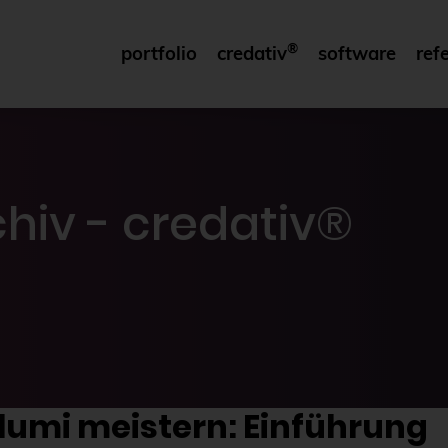
®
portfolio
credativ
software
ref
hiv - credativ®
lumi meistern: Einführung