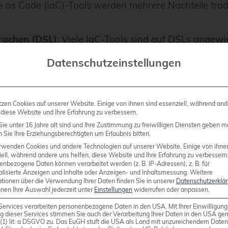
 as Code (IaC)-Tools werden mehrere Nachteile tradit
rachen (DSL)
: Viele IaC-Tools sind auf DSLs angewi
n, die spezifisch für das Tool ist.
Datenschutzeinstellungen
ML oder JSON basieren, können sowohl restriktiv als
estimmte Konfigurationsformate zu beherrschen, erh
tzen Cookies auf unserer Website. Einige von ihnen sind essenziell, während and
 diese Website und Ihre Erfahrung zu verbessern.
ie unter 16 Jahre alt sind und Ihre Zustimmung zu freiwilligen Diensten geben m
zen oft keine fortgeschrittenen logischen Konstrukt
Sie Ihre Erziehungsberechtigten um Erlaubnis bitten.
 zu sich wiederholendem Code führen, der schwer z
rwenden Cookies und andere Technologien auf unserer Website. Einige von ihne
ell, während andere uns helfen, diese Website und Ihre Erfahrung zu verbessern
enbezogene Daten können verarbeitet werden (z. B. IP-Adressen), z. B. für
kleineres Ökosystem und bieten weniger Plugins, Mo
alisierte Anzeigen und Inhalte oder Anzeigen- und Inhaltsmessung.
Weitere
ationen über die Verwendung Ihrer Daten finden Sie in unserer
Datenschutzerklä
eit von Code
: Die Unfähigkeit, Code über verschi
nnen Ihre Auswahl jederzeit unter
Einstellungen
widerrufen oder anpassen.
rbarkeit in der Infrastrukturverwaltung beeinträcht
Services verarbeiten personenbezogene Daten in den USA. Mit Ihrer Einwilligung
nfigurationen, die in DSLs geschrieben sind, kann e
g dieser Services stimmen Sie auch der Verarbeitung Ihrer Daten in den USA g
9 (1) lit. a DSGVO zu. Das EuGH stuft die USA als Land mit unzureichendem Date