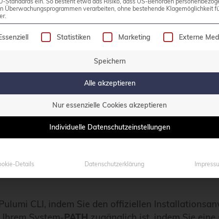
turcodes sicherzustellen.
U-Standards ein. So besteht etwa das Risiko, dass US-Behörden personenbezog
in Überwachungsprogrammen verarbeiten, ohne bestehende Klagemöglichkeit fü
er.
olgt eine Liste der Service-Gruppen, für die eine Einw
Essenziell
Statistiken
Marketing
Externe Med
Speichern
Alle akzeptieren
ischen Beispiel befassen, um die Fähigkeiten von Pu
einrichtet und es mit GitHub Actions für CI/CD autom
Nur essenzielle Cookies akzeptieren
Individuelle Datenschutzeinstellungen
innen und Ihre Infrastrukturverwaltung über GitHub 
okie-Details
Datenschutzerklärung
Impress
r Pulumi CLI, indem Sie den offiziellen Installations
in Ihrem System-
PATH
zugänglich ist, indem Sie eine