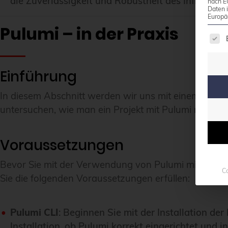
die Zuverlässigkeit und Robustheit des Infrastruk
nach E
Daten 
Europä
Pulumi – in der Praxis
Es f
Einführung
In diesem Abschnitt werden wir uns mit einem prakt
untersuchen, wie man ein Projekt mit Pulumi mit AWS 
Voraussetzungen
Bevor Sie mit der Verwendung von Pulumi mit AWS beg
Co
Sie die folgenden Voraussetzungen erfüllen:
Pulumi CLI
: Beginnen Sie mit der Installation de
Installation, ob Pulumi korrekt eingerichtet und 