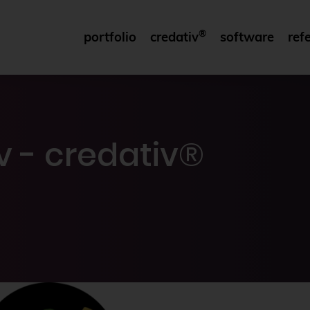
®
portfolio
credativ
software
ref
 - credativ®