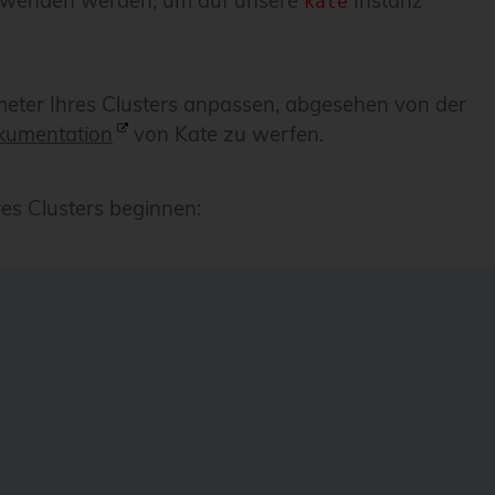
verwenden werden, um auf unsere
Instanz
kate
ter Ihres Clusters anpassen, abgesehen von der
kumentation
von Kate zu werfen.
es Clusters beginnen: