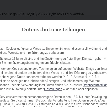
Datenschutzeinstellungen
tzen Cookies auf unserer Website. Einige von ihnen sind essenziell, während and
nseren Cluster installieren. Dazu gehören beispiels
 diese Website und Ihre Erfahrung zu verbessern.
ie unter 16 Jahre alt sind und Ihre Zustimmung zu freiwilligen Diensten geben m
Sie Ihre Erziehungsberechtigten um Erlaubnis bitten.
rwenden Cookies und andere Technologien auf unserer Website. Einige von ihne
ell, während andere uns helfen, diese Website und Ihre Erfahrung zu verbessern
enbezogene Daten können verarbeitet werden (z. B. IP-Adressen), z. B. für
alisierte Anzeigen und Inhalte oder Anzeigen- und Inhaltsmessung.
Weitere
ationen über die Verwendung Ihrer Daten finden Sie in unserer
Datenschutzerklä
it
benötigen wir
, da der Kubernetes-Clu
kind
docker
nnen Ihre Auswahl jederzeit unter
Einstellungen
widerrufen oder anpassen.
glicht uns den Zugriff auf Kubernetes nach der Erste
Services verarbeiten personenbezogene Daten in den USA. Mit Ihrer Einwilligung
g dieser Services stimmen Sie auch der Verarbeitung Ihrer Daten in den USA g
9 (1) lit. a DSGVO zu. Das EuGH stuft die USA als Land mit unzureichendem Date