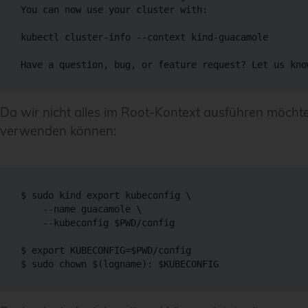
You can now use your cluster with:

kubectl cluster-info 
--context
 kind-guacamole

Have a question, bug, or feature request? Let us kno
Da wir nicht alles im Root-Kontext ausführen möchte
verwenden können:
$ 
sudo
 kind 
export
 kubeconfig 
\
--name
 guacamole 
\
--kubeconfig
$PWD
/config

$ 
export
KUBECONFIG
=
$PWD
/config

$ 
sudo
chown
$(
logname
)
:
$KUBECONFIG