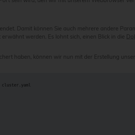
er Port sein wird, den wir mit unserem Webbrowser 
ndet. Damit können Sie auch mehrere andere Parame
 erwähnt werden. Es lohnt sich, einen Blick in die
Do
hert haben, können wir nun mit der Erstellung unser
 cluster.yaml
