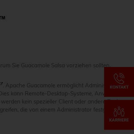
rum Sie Guacamole Salsa vorziehen sollten.
. Apache Guacamole ermöglicht Administratoren
KONTAKT
r. Dies kann Remote-Desktop-Systeme, Anwendungen
erden kein spezieller Client oder andere Tools
reifen, die von einem Administrator festgelegt
KARRIERE