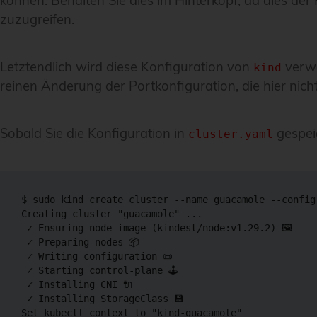
können. Behalten Sie dies im Hinterkopf, da dies d
zuzugreifen.
Letztendlich wird diese Konfiguration von
verwe
kind
reinen Änderung der Portkonfiguration, die hier nicht
Sobald Sie die Konfiguration in
gespeic
cluster.yaml
$ 
sudo
 kind create cluster 
--name
 guacamole 
--config
Creating cluster 
"guacamole"
..
.

 ✓ Ensuring 
node
 image 
(
kindest/node:v1.29.2
)
 🖼

 ✓ Preparing nodes 📦

 ✓ Writing configuration 📜

 ✓ Starting control-plane 🕹️

 ✓ Installing CNI 🔌

 ✓ Installing StorageClass 💾

Set kubectl context to 
"kind-guacamole"