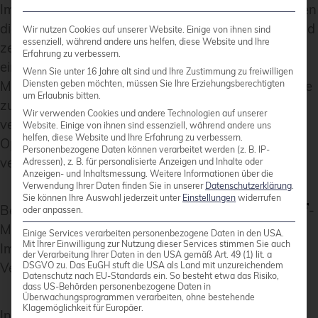
Im Contribfest-Slot zu
Metal3
(Metal Kubed) gaben
die Maintainer des Projekts einen ersten Einblick und
Wir nutzen Cookies auf unserer Website. Einige von ihnen sind
essenziell, während andere uns helfen, diese Website und Ihre
zeigten, wie eine Entwicklungsumgebung
Erfahrung zu verbessern.
eingerichtet werden kann. Unter anderem bietet
Wenn Sie unter 16 Jahre alt sind und Ihre Zustimmung zu freiwilligen
Metal3 eine ClusterAPI (CAPI)-Implementierung, die
Diensten geben möchten, müssen Sie Ihre Erziehungsberechtigten
um Erlaubnis bitten.
zur Verwaltung von Bare-Metal-Systemen
Wir verwenden Cookies und andere Technologien auf unserer
verwendet werden kann. Ironic, das aus dem
Website. Einige von ihnen sind essenziell, während andere uns
helfen, diese Website und Ihre Erfahrung zu verbessern.
OpenStack-Projekt stammt, wird im Hintergrund
Personenbezogene Daten können verarbeitet werden (z. B. IP-
verwendet.
Adressen), z. B. für personalisierte Anzeigen und Inhalte oder
Anzeigen- und Inhaltsmessung.
Weitere Informationen über die
Verwendung Ihrer Daten finden Sie in unserer
Datenschutzerklärung
.
Sie können Ihre Auswahl jederzeit unter
Einstellungen
widerrufen
Beim Vortrag „From UI to Storage“ gaben
Thanos
-
oder anpassen.
Maintainer einen Einblick in die aktuelle
Einige Services verarbeiten personenbezogene Daten in den USA.
Mit Ihrer Einwilligung zur Nutzung dieser Services stimmen Sie auch
Implementierung und potenzielle zukünftige
der Verarbeitung Ihrer Daten in den USA gemäß Art. 49 (1) lit. a
Verbesserungen.
DSGVO zu. Das EuGH stuft die USA als Land mit unzureichendem
Datenschutz nach EU-Standards ein. So besteht etwa das Risiko,
dass US-Behörden personenbezogene Daten in
Überwachungsprogrammen verarbeiten, ohne bestehende
Klagemöglichkeit für Europäer.
In der „CRI-O Odyssey“ sprachen die
CRI-O
-