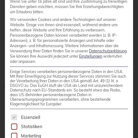
Wenn Sie unter 16 Jahre alt sind und Ihre Zustimmung zu freiwilligen
Diensten geben möchten, müssen Sie Ihre Erziehungsberechtigten
um Erlaubnis bitten.
Wir verwenden Cookies und andere Technologien auf unserer
Website. Einige von ihnen sind essenziell, während andere uns
helfen, diese Website und Ihre Erfahrung zu verbessern.
Personenbezogene Daten können verarbeitet werden (z. B. IP-
Adressen), z. B. für personalisierte Anzeigen und Inhalte oder
credativ GmbH
Anzeigen- und Inhaltsmessung.
Weitere Informationen über die
Verwendung Ihrer Daten finden Sie in unserer
Datenschutzerklärung
.
Hennes-Weisweiler-Allee 23
Sie können Ihre Auswahl jederzeit unter
Einstellungen
widerrufen
41179 Mönchengladbach
oder anpassen.
Meet us
Einige Services verarbeiten personenbezogene Daten in den USA.
Mit Ihrer Einwilligung zur Nutzung dieser Services stimmen Sie auch
der Verarbeitung Ihrer Daten in den USA gemäß Art. 49 (1) lit. a
DSGVO zu. Das EuGH stuft die USA als Land mit unzureichendem
Haben Sie Fragen?
Datenschutz nach EU-Standards ein. So besteht etwa das Risiko,
dass US-Behörden personenbezogene Daten in
0800 credati(v)
Überwachungsprogrammen verarbeiten, ohne bestehende
Klagemöglichkeit für Europäer.
+49 2161 9174200
Es folgt eine Liste der Service-Gruppen, für die 
Essenziell
E-Mail schreiben
Statistiken
Marketing