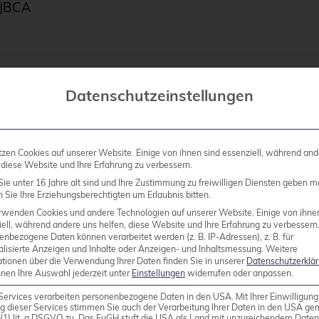
JBCA
Datenschutzeinstellungen
tzen Cookies auf unserer Website. Einige von ihnen sind essenziell, während and
 diese Website und Ihre Erfahrung zu verbessern.
tificate Authority, ist eine Anwendung für J2EE Serve
ie unter 16 Jahre alt sind und Ihre Zustimmung zu freiwilligen Diensten geben m
Sie Ihre Erziehungsberechtigten um Erlaubnis bitten.
rwenden Cookies und andere Technologien auf unserer Website. Einige von ihne
ell, während andere uns helfen, diese Website und Ihre Erfahrung zu verbessern
enbezogene Daten können verarbeitet werden (z. B. IP-Adressen), z. B. für
gewartet.
alisierte Anzeigen und Inhalte oder Anzeigen- und Inhaltsmessung.
Weitere
ationen über die Verwendung Ihrer Daten finden Sie in unserer
Datenschutzerklä
nnen Ihre Auswahl jederzeit unter
Einstellungen
widerrufen oder anpassen.
auf eine webbasierte Administrationsoberfläche, Su
Services verarbeiten personenbezogene Daten in den USA. Mit Ihrer Einwilligung
g dieser Services stimmen Sie auch der Verarbeitung Ihrer Daten in den USA g
s zu einer Länge von 8192 Bit.
9 (1) lit. a DSGVO zu. Das EuGH stuft die USA als Land mit unzureichendem Date