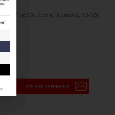
ene
r
®
tgreSQL
, MySQL, Oracle, Hypersonic, MS-SQL
illigung erteilt werden kann. Die erste Service-Grupp
ien
KONTAKT AUFNEHMEN
um