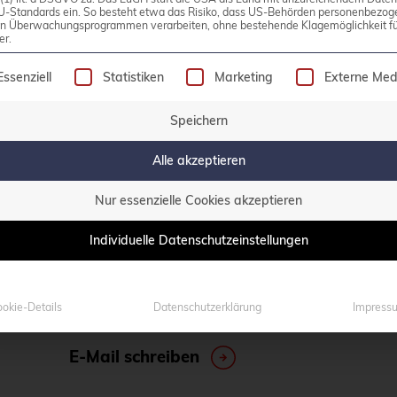
U-Standards ein. So besteht etwa das Risiko, dass US-Behörden personenbezog
in Überwachungsprogrammen verarbeiten, ohne bestehende Klagemöglichkeit fü
er.
 betrieben werden. Dazu zählen unter anderem Pos
olgt eine Liste der Service-Gruppen, für die eine Einw
Essenziell
Statistiken
Marketing
Externe Med
Speichern
Alle akzeptieren
Nur essenzielle Cookies akzeptieren
Haben Sie Fragen?
Individuelle Datenschutzeinstellungen
0800 credati(v)
+49 2161 9174200
okie-Details
Datenschutzerklärung
Impress
E-Mail schreiben