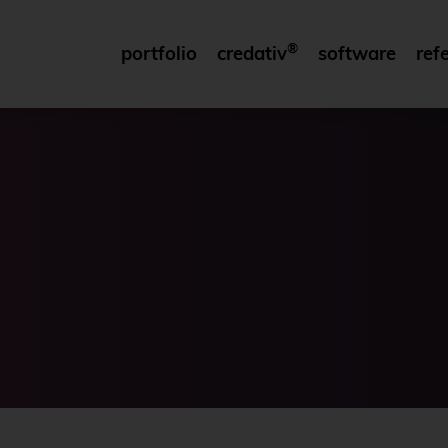
®
portfolio
credativ
software
ref