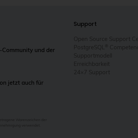
Support
Open Source Support Ce
®
PostgreSQL
Competenc
n-Community und der
Supportmodell
Erreichbarkeit
24×7 Support
n jetzt auch für
getragene Warenzeichen der
Genehmigung verwendet.