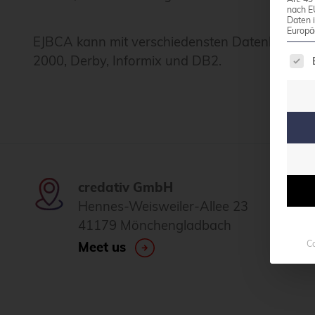
nach E
Daten 
Europä
EJBCA kann mit verschiedensten Datenbanken
Es f
2000, Derby, Informix und DB2.
credativ GmbH
Hennes-Weisweiler-Allee 23
41179 Mönchengladbach
Co
Meet us