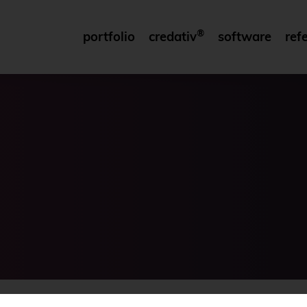
®
portfolio
credativ
software
ref