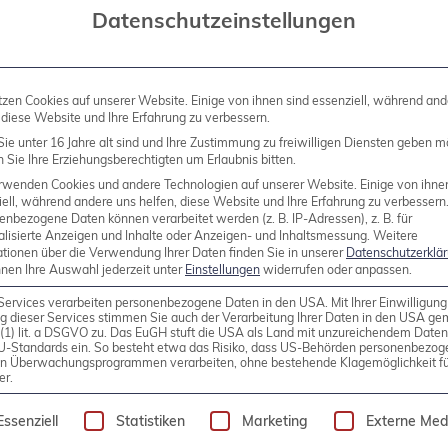
lamAV
Datenschutzeinstellungen
tzen Cookies auf unserer Website. Einige von ihnen sind essenziell, während and
 diese Website und Ihre Erfahrung zu verbessern.
ie unter 16 Jahre alt sind und Ihre Zustimmung zu freiwilligen Diensten geben m
Sie Ihre Erziehungsberechtigten um Erlaubnis bitten.
rwenden Cookies und andere Technologien auf unserer Website. Einige von ihne
ell, während andere uns helfen, diese Website und Ihre Erfahrung zu verbessern
enbezogene Daten können verarbeitet werden (z. B. IP-Adressen), z. B. für
alisierte Anzeigen und Inhalte oder Anzeigen- und Inhaltsmessung.
Weitere
ter und im Sortiment vieler Linux-Distributionen berei
ationen über die Verwendung Ihrer Daten finden Sie in unserer
Datenschutzerklä
nnen Ihre Auswahl jederzeit unter
Einstellungen
widerrufen oder anpassen.
iren infizierte oder gefälschte E-Mails automatisch a
Services verarbeiten personenbezogene Daten in den USA. Mit Ihrer Einwilligung
g dieser Services stimmen Sie auch der Verarbeitung Ihrer Daten in den USA g
9 (1) lit. a DSGVO zu. Das EuGH stuft die USA als Land mit unzureichendem Date
U-Standards ein. So besteht etwa das Risiko, dass US-Behörden personenbezog
in Überwachungsprogrammen verarbeiten, ohne bestehende Klagemöglichkeit fü
er.
olgt eine Liste der Service-Gruppen, für die eine Einw
Essenziell
Statistiken
Marketing
Externe Med