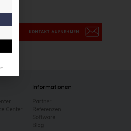
KONTAKT AUFNEHMEN
um
Informationen
nter
Partner
e Center
Referenzen
Software
Blog