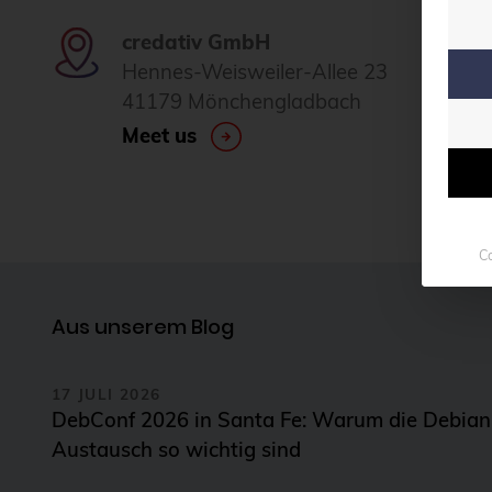
credativ GmbH
Hennes-Weisweiler-Allee 23
41179 Mönchengladbach
Meet us
Co
Aus unserem Blog
17 JULI 2026
DebConf 2026 in Santa Fe: Warum die Debia
Austausch so wichtig sind