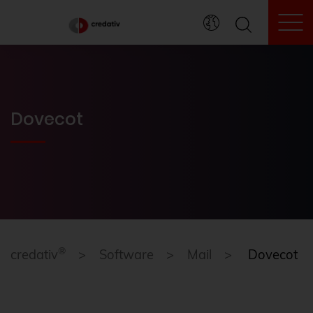
To
Dovecot
®
credativ
Software
Mail
Dovecot