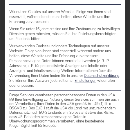
Authentifizierungsmethoden. Der Server ist
sowohl unter GNU/Linux, als auch unter weiteren
Wir nutzen Cookies auf unserer Website. Einige von ihnen sind
unixoiden Betriebssystemen lauffähig.
essenziell, während andere uns helfen, diese Website und Ihre
Erfahrung zu verbessern.
Wenn Sie unter 16 Jahre alt sind und Ihre Zustimmung zu freiwilligen
Diensten geben möchten, müssen Sie Ihre Erziehungsberechtigten
Dovecot ist Freie Software, der Quellcode ist auf
um Erlaubnis bitten.
der
Projektseite
verfügbar.
Wir verwenden Cookies und andere Technologien auf unserer
Website. Einige von ihnen sind essenziell, während andere uns
helfen, diese Website und Ihre Erfahrung zu verbessern.
Personenbezogene Daten können verarbeitet werden (z. B. IP-
Adressen), z. B. für personalisierte Anzeigen und Inhalte oder
Anzeigen- und Inhaltsmessung.
Weitere Informationen über die
Verwendung Ihrer Daten finden Sie in unserer
Datenschutzerklärung
.
Sie können Ihre Auswahl jederzeit unter
Einstellungen
widerrufen
oder anpassen.
Einige Services verarbeiten personenbezogene Daten in den USA.
credativ GmbH
Mit Ihrer Einwilligung zur Nutzung dieser Services stimmen Sie auch
der Verarbeitung Ihrer Daten in den USA gemäß Art. 49 (1) lit. a
Hennes-Weisweiler-Allee 23
DSGVO zu. Das EuGH stuft die USA als Land mit unzureichendem
41179 Mönchengladbach
Datenschutz nach EU-Standards ein. So besteht etwa das Risiko,
dass US-Behörden personenbezogene Daten in
Meet us
Überwachungsprogrammen verarbeiten, ohne bestehende
Klagemöglichkeit für Europäer.