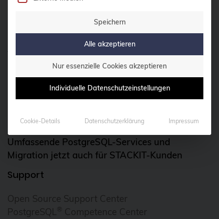
Speichern
Alle akzeptieren
Aus unserem Blog
Nur essenzielle Cookies akzeptieren
17 JULI 2026
Individuelle Datenschutzeinstellungen
DebConf 2026 in Santa Fe: Warum die Debian-
Community und der Austausch so wichtig sind
Cookie-Details
Datenschutzerklärung
Impressum
16 JULI 2026
Umfassende PostgreSQL-Services und
Migration jetzt auch für STACKIT-Kunden
Support
Open Source Support Center
®
PostgreSQL
Competence Center